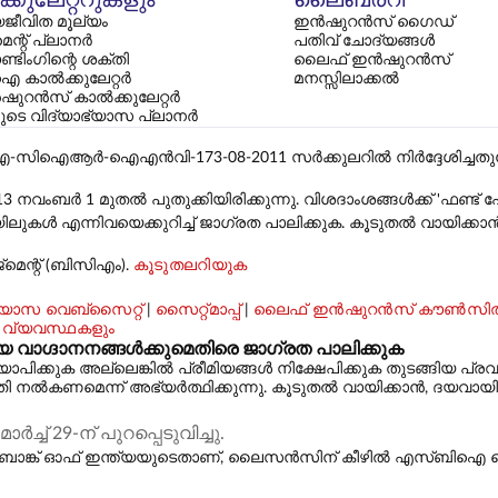
ജീവിത മൂല്യം
ഇൻഷുറൻസ് ഗൈഡ്
മെന്റ് പ്ലാനർ
പതിവ് ചോദ്യങ്ങൾ
്ടിംഗിന്റെ ശക്തി
ലൈഫ് ഇൻഷുറൻസ്
 കാൽക്കുലേറ്റർ
മനസ്സിലാക്കൽ
ഷുറൻസ് കാൽക്കുലേറ്റർ
കളുടെ വിദ്യാഭ്യാസ പ്ലാനർ
ഐഎൻവി-173-08-2011 സർക്കുലറിൽ നിർദ്ദേശിച്ചതുപോലെ, ലി
13 നവംബർ 1 മുതൽ പുതുക്കിയിരിക്കുന്നു. വിശദാംശങ്ങൾക്ക് 'ഫണ്
ൾ എന്നിവയെക്കുറിച്ച് ജാഗ്രത പാലിക്കുക. കൂടുതൽ വായിക്കാ
മെന്റ് (ബിസിഎം).
കൂടുതലറിയുക
ാസ വെബ്‌സൈറ്റ്
|
സൈറ്റ്മാപ്പ്
|
ലൈഫ് ഇൻഷുറൻസ് കൗൺസി
 വ്യവസ്ഥകളും
്ദാനനങ്ങൾക്കുമെതിരെ ജാഗ്രത പാലിക്കുക
കുക അല്ലെങ്കിൽ പ്രീമിയങ്ങൾ നിക്ഷേപിക്കുക തുടങ്ങിയ പ്രവ
കണമെന്ന് അഭ്യർത്ഥിക്കുന്നു. കൂടുതൽ വായിക്കാൻ, ദയവായി ഇ
് 29-ന് പുറപ്പെടുവിച്ചു.
റ്റേറ്റ് ബാങ്ക് ഓഫ് ഇന്ത്യയുടെതാണ്, ലൈസൻസിന് കീഴിൽ എസ്‌ബി‌ഐ