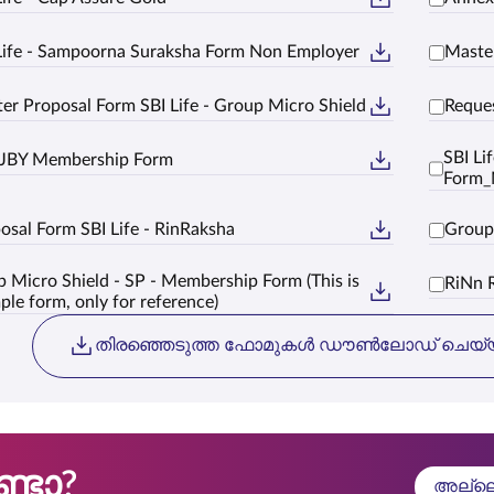
Life - Sampoorna Suraksha Form Non Employer
Master
er Proposal Form SBI Life - Group Micro Shield
Reques
SBI Li
JBY Membership Form
Form_
osal Form SBI Life - RinRaksha
Group
 Micro Shield - SP - Membership Form (This is
RiNn 
ple form, only for reference)
തിരഞ്ഞെടുത്ത ഫോമുകൾ ഡൗൺലോഡ് ചെയ്
ടോ?
അല്ലെങ