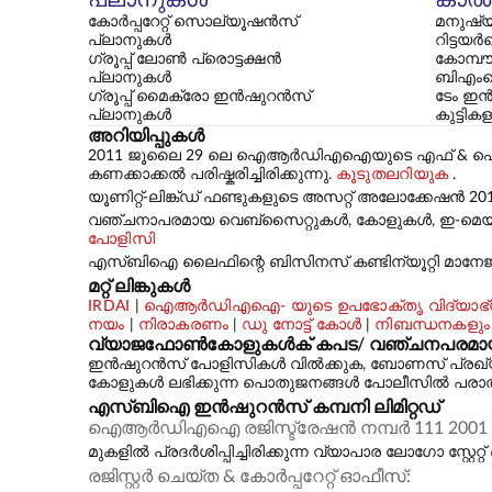
കോർപ്പറേറ്റ് സൊല്യൂഷൻസ്
മനുഷ്യ
പ്ലാനുകൾ
റിട്ടയർ
ഗ്രൂപ്പ് ലോൺ പ്രൊട്ടക്ഷൻ
കോമ്പൗണ
പ്ലാനുകൾ
ബിഎംഐ
ഗ്രൂപ്പ് മൈക്രോ ഇൻഷുറൻസ്
ടേം ഇൻ
പ്ലാനുകൾ
കുട്ടി
അറിയിപ്പുകൾ
2011 ജൂലൈ 29 ലെ ഐആർഡിഎഐയുടെ എഫ് & ഐ-സിഐആർ-
കണക്കാക്കൽ പരിഷ്കരിച്ചിരിക്കുന്നു.
കൂടുതലറിയുക
.
യൂണിറ്റ്-ലിങ്ക്ഡ് ഫണ്ടുകളുടെ അസറ്റ് അലോക്കേഷൻ 20
വഞ്ചനാപരമായ വെബ്‌സൈറ്റുകൾ, കോളുകൾ, ഇ-മെയിലുക
പോളിസി
എസ്‌ബിഐ ലൈഫിന്റെ ബിസിനസ് കണ്ടിന്യൂറ്റി മാനേജ്‌
മറ്റ് ലിങ്കുകൾ
IRDAI
|
ഐആർഡിഎഐ- യുടെ ഉപഭോക്തൃ വിദ്യാഭ്യ
നയം
|
നിരാകരണം
|
ഡു നോട്ട് കോൾ
|
നിബന്ധനകളും
വ്യാജഫോൺകോളുകൾക് കപട/ വഞ്ചനപരമായ വാഗ
ഇൻഷുറൻസ് പോളിസികൾ വിൽക്കുക, ബോണസ് പ്രഖ്യാപിക്
കോളുകൾ ലഭിക്കുന്ന പൊതുജനങ്ങൾ പോലീസിൽ പരാതി നൽ
എസ്‌ബി‌ഐ ഇൻഷുറൻസ് കമ്പനി ലിമിറ്റഡ്
ഐആർഡിഎഐ രജിസ്ട്രേഷൻ നമ്പർ 111 2001 മാർച്ച
മുകളിൽ പ്രദർശിപ്പിച്ചിരിക്കുന്ന വ്യാപാര ലോഗോ സ്
രജിസ്റ്റർ ചെയ്ത & കോർപ്പറേറ്റ് ഓഫീസ്: