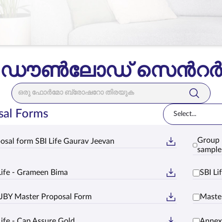
ഡൗൺലോഡ് സെൻറർ
Search Bar
sal Forms
Select...
Group 
osal form SBI Life Gaurav Jeevan
sample 
Life - Grameen Bima
SBI L
BY Master Proposal Form
Master
Life - Cap Assure Gold
Annex