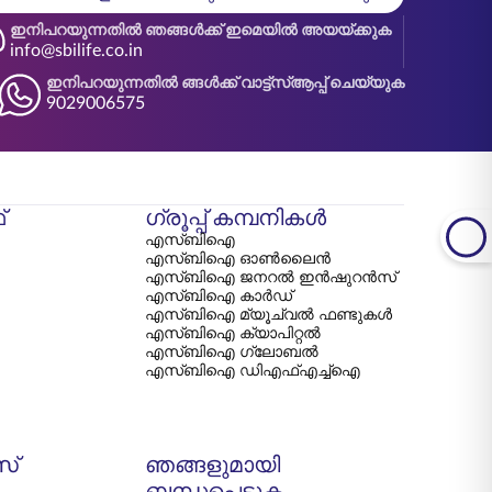
ഇനിപറയുന്നതിൽ ഞങ്ങൾക്ക് ഇമെയിൽ അയയ്ക്കുക
info@sbilife.co.in
ഇനിപറയുന്നതിൽ ങ്ങൾക്ക് വാട്ട്‌സ്ആപ്പ് ചെയ്യുക
9029006575
്
ഗ്രൂപ്പ് കമ്പനികൾ
എസ്‌ബി‌ഐ
എസ്‌ബി‌ഐ ഓൺലൈൻ
എസ്‌ബി‌ഐ ജനറൽ ഇൻഷുറൻസ്
എസ്‌ബി‌ഐ കാർഡ്
എസ്‌ബി‌ഐ മ്യൂച്വൽ ഫണ്ടുകൾ
എസ്‌ബി‌ഐ ക്യാപിറ്റൽ
എസ്‌ബി‌ഐ ഗ്ലോബൽ
എസ്‌ബി‌ഐ ഡി‌എഫ്‌എച്ച്‌ഐ
സ്
ഞങ്ങളുമായി
ബന്ധപ്പെടുക