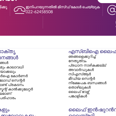
ക്കൂ
ഇനിപറയുന്നതിൽ മിസ്ഡ് കോൾ ചെയ്യുക
022-62458508
ോക്തൃ
എസ്‌ബിഐ ലൈഫ
ഞങ്ങളെക്കുറിച്ച്
നങ്ങൾ
നേതൃത്വം
ങള്‍
പ്രധാന നാഴികക്കല്ല്
മും കാലാവധി
അവാർഡുകൾ
ിയാക്കലും
സി‌എസ്‌ആർ
ർഐ കോർണർ
മീഡിയ സെന്റർ
ോഡ് സെന്റർ
നിക്ഷേപക ബന്ധങ്ങൾ
ഫണ്ട് പ്രകടനം
തൊഴിലുകൾ
ന്റ് കാൽക്കുലേറ്റർ
ലൈഫ് വേഴ്സ്
യമാണ്
പങ്കാളികൾ
 പരിഹാരം
കളും
ലൈഫ് ഇൻഷുറൻ
്കുലേറ്ററുകളും
ലൈബ്രറി