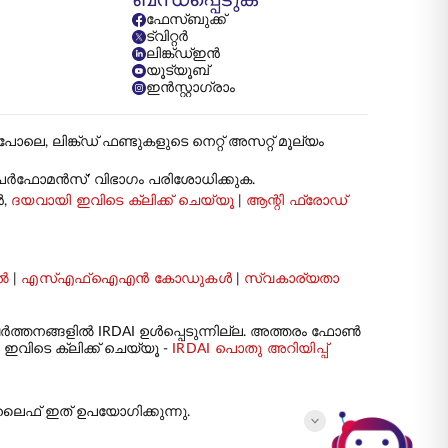
ഫേസ്ബുക്ക്
ട്വിറ്റർ
ലിങ്ക്ഡ്ഇൻ
യൂട്യൂബ്
ഇൻസ്റ്റാഗ്രാം
ങ്ക്ഡ് ഫണ്ടുകളുടെ നെറ്റ് അസറ്റ് മൂല്യം
ട് പേർഫോമൻസ്' വിഭാഗം പരിശോധിക്കുക.
ൻ,
ദയവായി ഇവിടെ ക്ലിക്ക് ചെയ്യൂ
|
ആന്റി ഫ്രോഡ്
ൽ
|
എസ്എഫ്ഐഎൻ കോഡുകൾ
|
സ്വകാര്യതാ
ർത്തനങ്ങളിൽ IRDAI ഉൾപ്പെടുന്നില്ല. അത്തരം ഫോൺ
വിടെ ക്ലിക്ക് ചെയ്യൂ -
IRDAI പൊതു അറിയിപ്പ്
 ലൈഫ് ഇത് ഉപയോഗിക്കുന്നു.