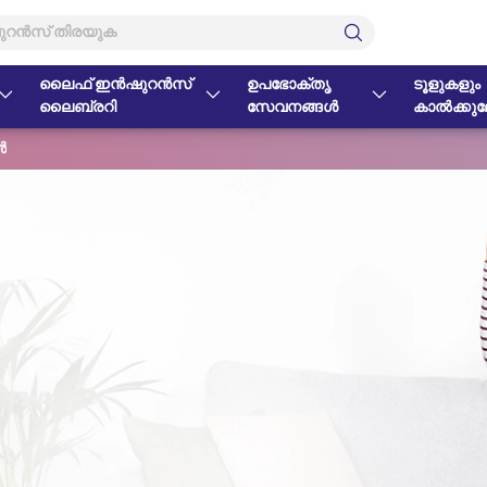
ലൈഫ് ഇൻഷുറൻസ്
ഉപഭോക്തൃ
ടൂളുകളും
ലൈബ്രറി
സേവനങ്ങൾ
കാൽക്കുലേ
ൾ