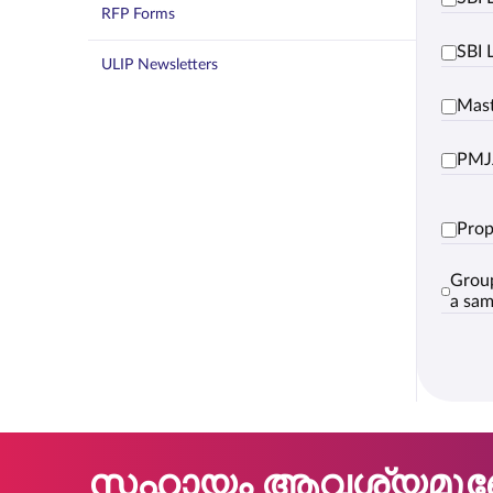
RFP Forms
SBI 
ULIP Newsletters
Mast
PMJ
Prop
Group
a sam
സഹായം ആവശ്യമുണ്