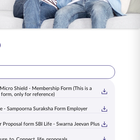
Micro Shield - Membership Form (This is a
form, only for reference)
ife - Sampoorna Suraksha Form Employer
 Proposal form SBI Life - Swarna Jeevan Plus
ure_to_Connect_life_proposals