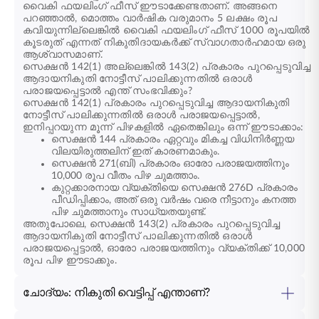
വൈകി ഫയലിംഗ് ഫീസ് ഈടാക്കേണ്ടതാണ്. അങ്ങനെ
പറഞ്ഞാൽ, മൊത്തം വാർഷിക വരുമാനം 5 ലക്ഷം രൂപ
കവിയുന്നില്ലെങ്കിൽ വൈകി ഫയലിംഗ് ഫീസ് 1000 രൂപയിൽ
കൂടരുത് എന്നത് നികുതിദായകർക്ക് സ്വാഗതാർഹമായ ഒരു
ആശ്വാസമാണ്.
സെക്ഷൻ 142(1) അല്ലെങ്കിൽ 143(2) പ്രകാരം പുറപ്പെടുവിച്ച
ആദായനികുതി നോട്ടീസ് പാലിക്കുന്നതിൽ ഒരാൾ
പരാജയപ്പെട്ടാൽ എന്ത് സംഭവിക്കും?
സെക്ഷൻ 142(1) പ്രകാരം പുറപ്പെടുവിച്ച ആദായനികുതി
നോട്ടീസ് പാലിക്കുന്നതിൽ ഒരാൾ പരാജയപ്പെട്ടാൽ,
ഇനിപ്പറയുന്ന മൂന്ന് പിഴകളിൽ ഏതെങ്കിലും ഒന്ന് ഈടാക്കാം:
സെക്ഷൻ 144 പ്രകാരം ഏറ്റവും മികച്ച വിധിനിർണ്ണയ
വിലയിരുത്തലിന് ഇത് കാരണമാകും.
സെക്ഷൻ 271(ബി) പ്രകാരം ഓരോ പരാജയത്തിനും
10,000 രൂപ വീതം പിഴ ചുമത്താം.
കുറ്റക്കാരനായ വ്യക്തിയെ സെക്ഷൻ 276D പ്രകാരം
പീഡിപ്പിക്കാം, അത് ഒരു വർഷം വരെ നീട്ടാനും കനത്ത
പിഴ ചുമത്താനും സാധ്യതയുണ്ട്.
അതുപോലെ, സെക്ഷൻ 143(2) പ്രകാരം പുറപ്പെടുവിച്ച
ആദായനികുതി നോട്ടീസ് പാലിക്കുന്നതിൽ ഒരാൾ
പരാജയപ്പെട്ടാൽ, ഓരോ പരാജയത്തിനും വ്യക്തിക്ക് 10,000
രൂപ പിഴ ഈടാക്കും.
ചോദ്യം: നികുതി വെട്ടിപ്പ് എന്താണ്?