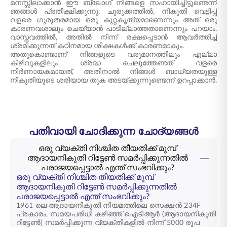
മനസ്സിലാക്കാൻ ഈ ബ്ലോഗ് നിങ്ങളെ സഹായിച്ചിട്ടുണ്ടെന്ന്
ഞങ്ങൾ പ്രതീക്ഷിക്കുന്നു. ചുരുക്കത്തിൽ, നികുതി വെട്ടിപ്പ്
വളരെ ഗുരുതരമായ ഒരു കുറ്റകൃത്യമാണെന്നും അത് ഒരു
കാരണവശാലും ചെയ്യാൻ പാടില്ലാത്തതാണെന്നും പറയാം.
വാസ്തവത്തിൽ, അതിൽ നിന്ന് രക്ഷപ്പെടാൻ ആവർത്തിച്ച്
ശ്രമിക്കുന്നത് കഠിനമായ ശിക്ഷകൾക്ക് കാരണമാകും.
അതുകൊണ്ടാണ് നിങ്ങളുടെ വരുമാനത്തിലും എല്ലാ
കിഴിവുകളിലും ശ്രദ്ധ ചെലുത്തേണ്ടത് വളരെ
നിർണായകമായത്, അതിനാൽ നിങ്ങൾ ബാധ്യതയുള്ള
നികുതിയുടെ ശരിയായ തുക അടയ്ക്കുന്നുണ്ടെന്ന് ഉറപ്പാക്കാൻ.
പതിവായി ചോദിക്കുന്ന ചോദ്യങ്ങൾ
ഒരു വ്യക്തി നിശ്ചിത തീയതിക്ക് മുമ്പ്
ആദായനികുതി റിട്ടേൺ സമർപ്പിക്കുന്നതിൽ
പരാജയപ്പെട്ടാൽ എന്ത് സംഭവിക്കും?
ഒരു വ്യക്തി നിശ്ചിത തീയതിക്ക് മുമ്പ്
ആദായനികുതി റിട്ടേൺ സമർപ്പിക്കുന്നതിൽ
പരാജയപ്പെട്ടാൽ എന്ത് സംഭവിക്കും?
1961 ലെ ആദായനികുതി നിയമത്തിലെ സെക്ഷൻ 234F
പ്രകാരം, സമയപരിധി കഴിഞ്ഞ് ഐടിആർ (ആദായനികുതി
റിട്ടേൺ) സമർപ്പിക്കുന്ന വ്യക്തികളിൽ നിന്ന് 5000 രൂപ