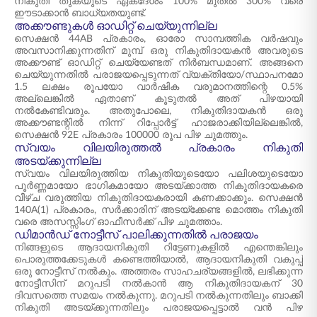
നികുതി തുകയുടെ ഏകദേശം 100% മുതൽ 300% വരെ
ഈടാക്കാൻ ബാധ്യതയുണ്ട്.
അക്കൗണ്ടുകൾ ഓഡിറ്റ് ചെയ്യുന്നില്ല
സെക്ഷൻ 44AB പ്രകാരം, ഓരോ സാമ്പത്തിക വർഷവും
അവസാനിക്കുന്നതിന് മുമ്പ് ഒരു നികുതിദായകൻ അവരുടെ
അക്കൗണ്ട് ഓഡിറ്റ് ചെയ്യേണ്ടത് നിർബന്ധമാണ്. അങ്ങനെ
ചെയ്യുന്നതിൽ പരാജയപ്പെടുന്നത് വ്യക്തിയോ/സ്ഥാപനമോ
1.5 ലക്ഷം രൂപയോ വാർഷിക വരുമാനത്തിന്റെ 0.5%
അല്ലെങ്കിൽ ഏതാണ് കൂടുതൽ അത് പിഴയായി
നൽകേണ്ടിവരും. അതുപോലെ, നികുതിദായകൻ ഒരു
അക്കൗണ്ടന്റിൽ നിന്ന് റിപ്പോർട്ട് ഹാജരാക്കിയില്ലെങ്കിൽ,
സെക്ഷൻ 92E പ്രകാരം 100000 രൂപ പിഴ ചുമത്തും.
സ്വയം വിലയിരുത്തൽ പ്രകാരം നികുതി
അടയ്ക്കുന്നില്ല
സ്വയം വിലയിരുത്തിയ നികുതിയുടെയോ പലിശയുടെയോ
പൂർണ്ണമായോ ഭാഗികമായോ അടയ്ക്കാത്ത നികുതിദായകരെ
വീഴ്ച വരുത്തിയ നികുതിദായകരായി കണക്കാക്കും. സെക്ഷൻ
140A(1) പ്രകാരം, സർക്കാരിന് അടയ്ക്കേണ്ട മൊത്തം നികുതി
വരെ അസസ്സിംഗ് ഓഫീസർക്ക് പിഴ ചുമത്താം.
ഡിമാൻഡ് നോട്ടീസ് പാലിക്കുന്നതിൽ പരാജയം
നിങ്ങളുടെ ആദായനികുതി റിട്ടേണുകളിൽ എന്തെങ്കിലും
പൊരുത്തക്കേടുകൾ കണ്ടെത്തിയാൽ, ആദായനികുതി വകുപ്പ്
ഒരു നോട്ടീസ് നൽകും. അത്തരം സാഹചര്യങ്ങളിൽ, ലഭിക്കുന്ന
നോട്ടീസിന് മറുപടി നൽകാൻ ആ നികുതിദായകന് 30
ദിവസത്തെ സമയം നൽകുന്നു. മറുപടി നൽകുന്നതിലും ബാക്കി
നികുതി അടയ്ക്കുന്നതിലും പരാജയപ്പെട്ടാൽ വൻ പിഴ