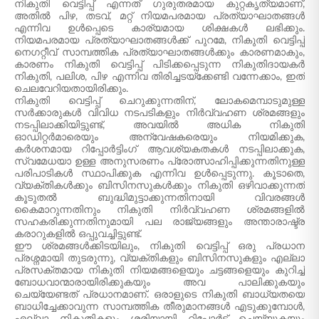
നികുതി വെട്ടിപ്പ് എന്നത് ഗുരുതരമായ കുറ്റകൃത്യമാണ്,
അതിൽ പിഴ, തടവ്, മറ്റ് നിയമപരമായ പ്രത്യാഘാതങ്ങൾ
എന്നിവ ഉൾപ്പെടെ കാര്യമായ ശിക്ഷകൾ ലഭിക്കും.
നിയമപരമായ പ്രത്യാഘാതങ്ങൾക്ക് പുറമേ, നികുതി വെട്ടിപ്പ്
നെഗറ്റീവ് സാമ്പത്തിക പ്രത്യാഘാതങ്ങൾക്കും കാരണമാകും,
കാരണം നികുതി വെട്ടിപ്പ് പിടിക്കപ്പെടുന്ന നികുതിദായകർ
നികുതി, പലിശ, പിഴ എന്നിവ തിരിച്ചടയ്ക്കേണ്ടി വന്നേക്കാം, ഇത്
ചെലവേറിയതായിരിക്കും.
നികുതി വെട്ടിപ്പ് ചെറുക്കുന്നതിന്, ലോകമെമ്പാടുമുള്ള
സർക്കാരുകൾ വിവിധ നടപടികളും നിർവ്വഹണ ശ്രമങ്ങളും
നടപ്പിലാക്കിയിട്ടുണ്ട്, അവയിൽ അധിക നികുതി
ഓഡിറ്റർമാരെയും അന്വേഷകരെയും നിയമിക്കുക,
കർശനമായ റിപ്പോർട്ടിംഗ് ആവശ്യകതകൾ നടപ്പിലാക്കുക,
സ്വമേധയാ ഉള്ള അനുസരണം പ്രോത്സാഹിപ്പിക്കുന്നതിനുള്ള
പരിപാടികൾ സ്ഥാപിക്കുക എന്നിവ ഉൾപ്പെടുന്നു. കൂടാതെ,
വ്യക്തികൾക്കും ബിസിനസുകൾക്കും നികുതി ഒഴിവാക്കുന്നത്
കൂടുതൽ ബുദ്ധിമുട്ടാക്കുന്നതിനായി വിവരങ്ങൾ
കൈമാറുന്നതിനും നികുതി നിർവ്വഹണ ശ്രമങ്ങളിൽ
സഹകരിക്കുന്നതിനുമായി പല രാജ്യങ്ങളും അന്താരാഷ്ട്ര
കരാറുകളിൽ ഒപ്പുവച്ചിട്ടുണ്ട്.
ഈ ശ്രമങ്ങൾക്കിടയിലും, നികുതി വെട്ടിപ്പ് ഒരു പ്രധാന
പ്രശ്നമായി തുടരുന്നു, വ്യക്തികളും ബിസിനസുകളും എല്ലാ
പ്രസക്തമായ നികുതി നിയമങ്ങളെയും ചട്ടങ്ങളെയും കുറിച്ച്
ബോധവാന്മാരായിരിക്കുകയും അവ പാലിക്കുകയും
ചെയ്യേണ്ടത് പ്രധാനമാണ്. ഒരാളുടെ നികുതി ബാധ്യതയെ
ബാധിച്ചേക്കാവുന്ന സാമ്പത്തിക തീരുമാനങ്ങൾ എടുക്കുമ്പോൾ,