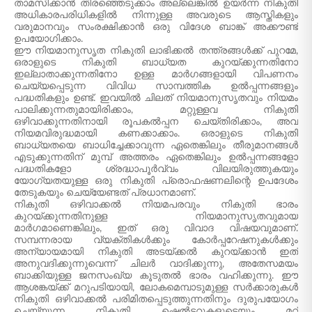
താമസിക്കാൻ തിരഞ്ഞെടുക്കാം അല്ലെങ്കിൽ ഉയർന്ന നികുതി
അധികാരപരിധികളിൽ നിന്നുള്ള അവരുടെ ആസ്തികളും
വരുമാനവും സംരക്ഷിക്കാൻ ഒരു വിദേശ ബാങ്ക് അക്കൗണ്ട്
ഉപയോഗിക്കാം.
ഈ നിയമാനുസൃത നികുതി ലാഭിക്കൽ തന്ത്രങ്ങൾക്ക് പുറമേ,
ഒരാളുടെ നികുതി ബാധ്യത കുറയ്ക്കുന്നതിനോ
ഇല്ലാതാക്കുന്നതിനോ ഉള്ള മാർഗങ്ങളായി വിപണനം
ചെയ്യപ്പെടുന്ന വിവിധ സാമ്പത്തിക ഉൽപ്പന്നങ്ങളും
പദ്ധതികളും ഉണ്ട്. ഇവയിൽ ചിലത് നിയമാനുസൃതവും നിയമം
പാലിക്കുന്നതുമായിരിക്കാം, മറ്റുള്ളവ നികുതി
ഒഴിവാക്കുന്നതിനായി രൂപകൽപ്പന ചെയ്‌തിരിക്കാം, അവ
നിയമവിരുദ്ധമായി കണക്കാക്കാം. ഒരാളുടെ നികുതി
ബാധ്യതയെ ബാധിച്ചേക്കാവുന്ന ഏതെങ്കിലും തീരുമാനങ്ങൾ
എടുക്കുന്നതിന് മുമ്പ് അത്തരം ഏതെങ്കിലും ഉൽപ്പന്നങ്ങളോ
പദ്ധതികളോ ശ്രദ്ധാപൂർവ്വം വിലയിരുത്തുകയും
യോഗ്യതയുള്ള ഒരു നികുതി പ്രൊഫഷണലിന്റെ ഉപദേശം
തേടുകയും ചെയ്യേണ്ടത് പ്രധാനമാണ്.
നികുതി ഒഴിവാക്കൽ നിയമപരവും നികുതി ഭാരം
കുറയ്ക്കുന്നതിനുള്ള നിയമാനുസൃതവുമായ
മാർഗമാണെങ്കിലും, ഇത് ഒരു വിവാദ വിഷയവുമാണ്.
സമ്പന്നരായ വ്യക്തികൾക്കും കോർപ്പറേഷനുകൾക്കും
അന്യായമായി നികുതി അടയ്ക്കൽ കുറയ്ക്കാൻ ഇത്
അനുവദിക്കുന്നുവെന്ന് ചിലർ വാദിക്കുന്നു, അതേസമയം
ബാക്കിയുള്ള ജനസംഖ്യ കൂടുതൽ ഭാരം വഹിക്കുന്നു. ഈ
ആശങ്കയ്ക്ക് മറുപടിയായി, ലോകമെമ്പാടുമുള്ള സർക്കാരുകൾ
നികുതി ഒഴിവാക്കൽ പരിമിതപ്പെടുത്തുന്നതിനും ദുരുപയോഗം
ചെയ്യുന്ന നികുതി ഷെൽട്ടറുകളുടെയും മറ്റ്