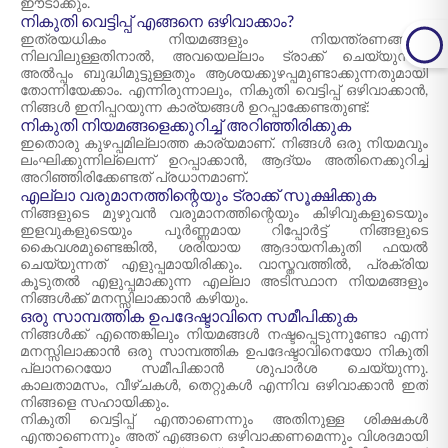
ഈടാക്കും.
നികുതി വെട്ടിപ്പ് എങ്ങനെ ഒഴിവാക്കാം?
ഇത്രയധികം നിയമങ്ങളും നിയന്ത്രണങ്ങളും
നിലവിലുള്ളതിനാൽ, അവയെല്ലാം ട്രാക്ക് ചെയ്യുന്നത്
അൽപ്പം ബുദ്ധിമുട്ടുള്ളതും ആശയക്കുഴപ്പമുണ്ടാക്കുന്നതുമായി
തോന്നിയേക്കാം. എന്നിരുന്നാലും, നികുതി വെട്ടിപ്പ് ഒഴിവാക്കാൻ,
നിങ്ങൾ ഇനിപ്പറയുന്ന കാര്യങ്ങൾ ഉറപ്പാക്കേണ്ടതുണ്ട്:
നികുതി നിയമങ്ങളെക്കുറിച്ച് അറിഞ്ഞിരിക്കുക
ഇതൊരു കുഴപ്പമില്ലാത്ത കാര്യമാണ്. നിങ്ങൾ ഒരു നിയമവും
ലംഘിക്കുന്നില്ലെന്ന് ഉറപ്പാക്കാൻ, ആദ്യം അതിനെക്കുറിച്ച്
അറിഞ്ഞിരിക്കേണ്ടത് പ്രധാനമാണ്.
എല്ലാ വരുമാനത്തിന്റെയും ട്രാക്ക് സൂക്ഷിക്കുക
നിങ്ങളുടെ മുഴുവൻ വരുമാനത്തിന്റെയും കിഴിവുകളുടെയും
ഇളവുകളുടെയും പൂർണ്ണമായ റിപ്പോർട്ട് നിങ്ങളുടെ
കൈവശമുണ്ടെങ്കിൽ, ശരിയായ ആദായനികുതി ഫയൽ
ചെയ്യുന്നത് എളുപ്പമായിരിക്കും. വാസ്തവത്തിൽ, പ്രക്രിയ
കൂടുതൽ എളുപ്പമാക്കുന്ന എല്ലാ അടിസ്ഥാന നിയമങ്ങളും
നിങ്ങൾക്ക് മനസ്സിലാക്കാൻ കഴിയും.
ഒരു സാമ്പത്തിക ഉപദേഷ്ടാവിനെ സമീപിക്കുക
നിങ്ങൾക്ക് എന്തെങ്കിലും നിയമങ്ങൾ നഷ്ടപ്പെടുന്നുണ്ടോ എന്ന്
മനസ്സിലാക്കാൻ ഒരു സാമ്പത്തിക ഉപദേഷ്ടാവിനെയോ നികുതി
പ്ലാനറെയോ സമീപിക്കാൻ ശുപാർശ ചെയ്യുന്നു.
കാലതാമസം, വീഴ്ചകൾ, തെറ്റുകൾ എന്നിവ ഒഴിവാക്കാൻ ഇത്
നിങ്ങളെ സഹായിക്കും.
നികുതി വെട്ടിപ്പ് എന്താണെന്നും അതിനുള്ള ശിക്ഷകൾ
എന്താണെന്നും അത് എങ്ങനെ ഒഴിവാക്കണമെന്നും വിശദമായി