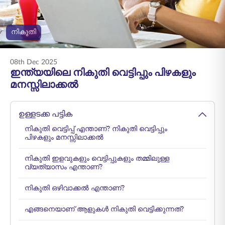
ENGLISH
നികുതി
ഓൺലൈനായി
പ്രീമിയം അടയ്ക്കുക
വാങ്ങുക
08th Dec 2025
1800 267 9090
ഇന്ത്യയിലെ നികുതി വെട്ടിപ്പും പിഴകളും
മനസ്സിലാക്കൽ
ഉള്ളടക്ക പട്ടിക
നികുതി വെട്ടിപ്പ് എന്താണ്? നികുതി വെട്ടിപ്പും
പിഴകളും മനസ്സിലാക്കൽ
നികുതി ഇളവുകളും വെട്ടിപ്പുകളും തമ്മിലുള്ള
വ്യത്യാസം എന്താണ്?
നികുതി ഒഴിവാക്കൽ എന്താണ്?
എങ്ങനെയാണ് ആളുകൾ നികുതി വെട്ടിക്കുന്നത്?