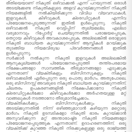
രീതിയെയാണ് നികുതി ഒഴിവാക്കൽ എന്ന് പറയുന്നത്. ഒരാൾ
അടയ്ക്കേണ്ട നികുതികളുടെ അളവ് കുറയ്ക്കുന്നതിന് നികുതി
നിയമങ്ങളിൽ നൽകിയിരിക്കുന്ന വിവിധ വ്യവസ്ഥകൾ,
ഇളവുകൾ, കിഴിവുകൾ, ക്രെഡിറ്റുകൾ എന്നിവ
പ്രയോജനപ്പെടുത്തുന്നത് ഇതിൽ ഉൾപ്പെടുന്നു. നികുതി
ഒഴിവാക്കൽ നികുതി വെട്ടിപ്പിന് തുല്യമല്ല, എല്ലാ
വരുമാനവും റിപ്പോർട്ട് ചെയ്യുന്നതിൽ പരാജയപ്പെടുക,
തെറ്റായ കിഴിവുകൾ അവകാശപ്പെടുക, അല്ലെങ്കിൽ ഒരാളുടെ
നികുതി ബാധ്യത കുറയ്ക്കുന്നതിന് ആസ്തികൾ മറയ്ക്കുക
തുടങ്ങിയ നിയമവിരുദ്ധ പ്രവർത്തനങ്ങൾ ഇതിൽ
ഉൾപ്പെടുന്നു.
സർക്കാർ നൽകുന്ന നികുതി ഇളവുകൾ അല്ലെങ്കിൽ
ആനുകൂല്യങ്ങൾ പ്രയോജനപ്പെടുത്തി തന്ത്രപരമായ
നിക്ഷേപങ്ങളോ സാമ്പത്തിക തീരുമാനങ്ങളോ എടുക്കുക
എന്നതാണ് വ്യക്തികളും ബിസിനസുകളും നികുതി
ഒഴിവാക്കലിൽ ഏർപ്പെടുന്ന ഒരു പൊതു മാർഗം. അതുപോലെ,
ഒരു ബിസിനസ്സ് അവരുടെ നികുതി ബാധ്യത കുറയ്ക്കുന്നതിന്,
ചിലതരം ഉപകരണങ്ങളിൽ നിക്ഷേപിക്കാനോ നികുതി
ക്രെഡിറ്റുകൾക്കോ കിഴിവുകൾക്കോ അർഹതയുള്ള മറ്റ്
വാങ്ങലുകൾ നടത്താനോ തീരുമാനിച്ചേക്കാം.
വ്യക്തികൾക്കും ബിസിനസുകൾക്കും നികുതി
അടയ്ക്കുന്നതിൽ നിന്ന് ഒഴിഞ്ഞുമാറാൻ കഴിയുന്ന മറ്റൊരു
മാർഗം നികുതി ഉടമ്പടികളോ നികുതി ഭാരം കുറയ്ക്കാൻ
അനുവദിക്കുന്ന മറ്റ് അന്താരാഷ്ട്ര നികുതി നിയമങ്ങളോ
പ്രയോജനപ്പെടുത്തുക എന്നതാണ്. ഉദാഹരണത്തിന്, ഒരു
വ്യക്തിക്ക് കുറഞ്ഞ നികുതി നിരക്കുകളുള്ള ഒരു രാജ്യത്ത്