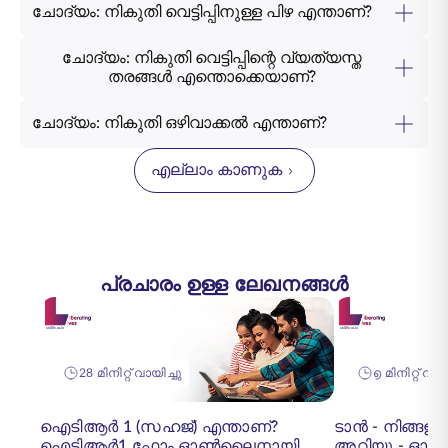
ചോദ്യം: നികുതി വെട്ടിപ്പിനുള്ള പിഴ എന്താണ്?
ചോദ്യം: നികുതി വെട്ടിപ്പിന്റെ വ്യത്യസ്ത
തരങ്ങൾ എന്തൊക്കെയാണ്?
ചോദ്യം: നികുതി ഒഴിവാക്കൽ എന്താണ്?
എല്ലാം കാണുക
പ്രചാരം ഉള്ള ലേഖനങ്ങൾ
28 മിനിറ്റ് വായിച്ചു
൭ മിനിറ്റ് വായ
ഐടിആർ 1 (സഹജ്) എന്താണ്?
ടാൻ - നിങ്ങളു
ഐടിആർ1 ഫോം ഓൺലൈനായി
അറിയൂ - ഓ