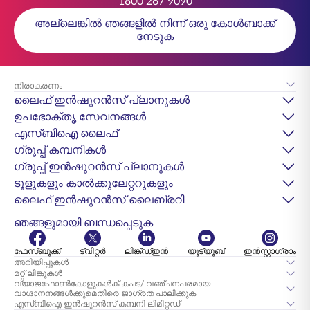
1800 267 9090
അല്ലെങ്കിൽ ഞങ്ങളിൽ നിന്ന് ഒരു കോൾബാക്ക്
നേടുക
നിരാകരണം
ലൈഫ് ഇൻഷുറൻസ് പ്ലാനുകൾ
ഉപഭോക്തൃ സേവനങ്ങൾ
എസ്‌ബിഐ ലൈഫ്
ഗ്രൂപ്പ് കമ്പനികൾ
ഗ്രൂപ്പ് ഇൻഷുറൻസ് പ്ലാനുകൾ
ടൂളുകളും കാൽക്കുലേറ്ററുകളും
ലൈഫ് ഇൻഷുറൻസ് ലൈബ്രറി
ഞങ്ങളുമായി ബന്ധപ്പെടുക
ഫേസ്ബുക്ക്
ട്വിറ്റർ
ലിങ്ക്ഡ്ഇൻ
യൂട്യൂബ്
ഇൻസ്റ്റാഗ്രാം
അറിയിപ്പുകൾ
മറ്റ് ലിങ്കുകൾ
വ്യാജഫോൺകോളുകൾക് കപട/ വഞ്ചനപരമായ
വാഗ്ദാനനങ്ങൾക്കുമെതിരെ ജാഗ്രത പാലിക്കുക
എസ്‌ബി‌ഐ ഇൻഷുറൻസ് കമ്പനി ലിമിറ്റഡ്