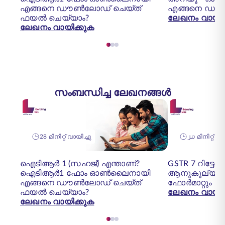
എങ്ങനെ ഡൗൺലോഡ് ചെയ്ത്
എങ്ങനെ ഡൗ
ഫയൽ ചെയ്യാം?
ലേഖനം വായിക
ലേഖനം വായിക്കുക
സംബന്ധിച്ച ലേഖനങ്ങൾ
28 മിനിറ്റ് വായിച്ചു
൰ മിനിറ്റ് 
ഐടിആർ 1 (സഹജ്) എന്താണ്?
GSTR 7 റിട്
ഐടിആർ1 ഫോം ഓൺലൈനായി
ആനുകൂല്യങ്
എങ്ങനെ ഡൗൺലോഡ് ചെയ്ത്
ഫോർമാറ്റും
ഫയൽ ചെയ്യാം?
ലേഖനം വായിക
ലേഖനം വായിക്കുക