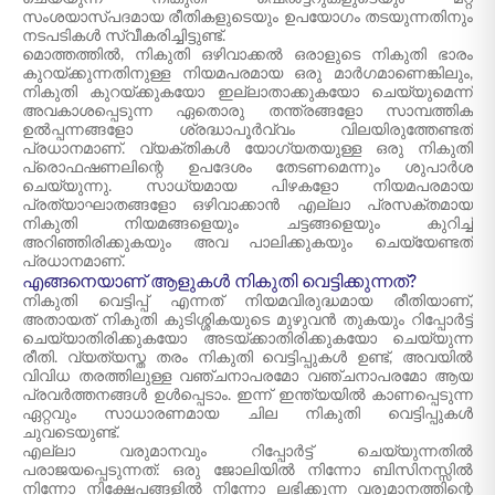
സംശയാസ്പദമായ രീതികളുടെയും ഉപയോഗം തടയുന്നതിനും
നടപടികൾ സ്വീകരിച്ചിട്ടുണ്ട്.
മൊത്തത്തിൽ, നികുതി ഒഴിവാക്കൽ ഒരാളുടെ നികുതി ഭാരം
കുറയ്ക്കുന്നതിനുള്ള നിയമപരമായ ഒരു മാർഗമാണെങ്കിലും,
നികുതി കുറയ്ക്കുകയോ ഇല്ലാതാക്കുകയോ ചെയ്യുമെന്ന്
അവകാശപ്പെടുന്ന ഏതൊരു തന്ത്രങ്ങളോ സാമ്പത്തിക
ഉൽപ്പന്നങ്ങളോ ശ്രദ്ധാപൂർവ്വം വിലയിരുത്തേണ്ടത്
പ്രധാനമാണ്. വ്യക്തികൾ യോഗ്യതയുള്ള ഒരു നികുതി
പ്രൊഫഷണലിന്റെ ഉപദേശം തേടണമെന്നും ശുപാർശ
ചെയ്യുന്നു. സാധ്യമായ പിഴകളോ നിയമപരമായ
പ്രത്യാഘാതങ്ങളോ ഒഴിവാക്കാൻ എല്ലാ പ്രസക്തമായ
നികുതി നിയമങ്ങളെയും ചട്ടങ്ങളെയും കുറിച്ച്
അറിഞ്ഞിരിക്കുകയും അവ പാലിക്കുകയും ചെയ്യേണ്ടത്
പ്രധാനമാണ്.
എങ്ങനെയാണ് ആളുകൾ നികുതി വെട്ടിക്കുന്നത്?
നികുതി വെട്ടിപ്പ് എന്നത് നിയമവിരുദ്ധമായ രീതിയാണ്,
അതായത് നികുതി കുടിശ്ശികയുടെ മുഴുവൻ തുകയും റിപ്പോർട്ട്
ചെയ്യാതിരിക്കുകയോ അടയ്ക്കാതിരിക്കുകയോ ചെയ്യുന്ന
രീതി. വ്യത്യസ്ത തരം നികുതി വെട്ടിപ്പുകൾ ഉണ്ട്, അവയിൽ
വിവിധ തരത്തിലുള്ള വഞ്ചനാപരമോ വഞ്ചനാപരമോ ആയ
പ്രവർത്തനങ്ങൾ ഉൾപ്പെടാം. ഇന്ന് ഇന്ത്യയിൽ കാണപ്പെടുന്ന
ഏറ്റവും സാധാരണമായ ചില നികുതി വെട്ടിപ്പുകൾ
ചുവടെയുണ്ട്.
എല്ലാ വരുമാനവും റിപ്പോർട്ട് ചെയ്യുന്നതിൽ
പരാജയപ്പെടുന്നത്: ഒരു ജോലിയിൽ നിന്നോ ബിസിനസ്സിൽ
നിന്നോ നിക്ഷേപങ്ങളിൽ നിന്നോ ലഭിക്കുന്ന വരുമാനത്തിന്റെ