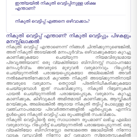
ഇന്ത്യയിൽ നികുതി വെട്ടിപ്പിനുള്ള ശിക്ഷ
എന്താണ്?
നികുതി വെട്ടിപ്പ് എങ്ങനെ ഒഴിവാക്കാം?
നികുതി വെട്ടിപ്പ് എന്താണ്? നികുതി വെട്ടിപ്പും പിഴകളും
മനസ്സിലാക്കൽ
നികുതി വെട്ടിപ്പ് എന്താണെന്ന് നിങ്ങൾ ചിന്തിക്കുന്നുണ്ടെങ്കിൽ,
അത് നികുതി അടയ്ക്കൽ മനഃപൂർവ്വം ഒഴിവാക്കുകയോ കുറച്ചു
കാണിക്കുകയോ ചെയ്യുന്ന നിയമവിരുദ്ധമായ
പ്രവൃത്തിയാണ്. ഒരു വ്യക്തിയോ ബിസിനസ്സ് സ്ഥാപനമോ
മനഃപൂർവ്വം അവരുടെ മുഴുവൻ വരുമാനവും റിപ്പോർട്ട്
ചെയ്യുന്നതിൽ പരാജയപ്പെടുകയോ അല്ലെങ്കിൽ അവർ
നൽകേണ്ടതിനേക്കാൾ കുറഞ്ഞ നികുതി അടയ്ക്കുന്നതിനായി
അവരുടെ വരുമാനം തെറ്റായി പ്രതിനിധീകരിക്കുകയോ
ചെയ്യുമ്പോൾ ഇത് സംഭവിക്കുന്നു. നികുതി റിട്ടേണുകൾ
ഫയൽ ചെയ്യുന്നതിൽ പരാജയപ്പെടുക, വരുമാനം കുറച്ചു
കാണിക്കുക, കിഴിവുകൾ അമിതമായി കാണിക്കുക, ആസ്തികൾ
മറയ്ക്കുക, അല്ലെങ്കിൽ ആദായ നികുതി തട്ടിപ്പ് പോലുള്ള മറ്റ്
വഞ്ചനാപരമായ പ്രവർത്തനങ്ങളിൽ ഏർപ്പെടുക എന്നിവ
ഉൾപ്പെടെ നികുതി വെട്ടിപ്പ് പല രൂപങ്ങളിൽ സംഭവിക്കാം.
നികുതി വെട്ടിപ്പിന്റെ ഒരു സാധാരണ രൂപമാണ് ലഭിച്ച എല്ലാ
വരുമാനവും റിപ്പോർട്ട് ചെയ്യുന്നതിൽ പരാജയപ്പെടുന്നത്. ഒരു
വ്യക്തിയോ ബിസിനസ്സോ രണ്ടാമത്തെ ജോലിയിൽ നിന്നോ
വാടക വസ്തുവിൽ നിന്നോ മറ്റ് വരുമാന സ്രോതസ്സുകളിൽ