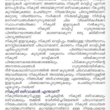
ഇളവുകൾ എന്നതാണ്, അതേസമയം നികുതി വെട്ടിപ്പ് എന്നത്
മനഃപൂർവ്വം നികുതി അടയ്ക്കുന്നത് ഒഴിവാക്കുകയോ റിപ്പോർട്ട്
കുറയ്ക്കുകയോ ചെയ്യുന്ന നിയമവിരുദ്ധ പ്രവൃത്തിയാണ്.
മറ്റൊരു വ്യത്യാസം, സർക്കാർ നിശ്ചയിച്ചിട്ടുള്ള നിർദ്ദിഷ്ട
മാനദണ്ഡങ്ങൾക്കനുസൃതമായി ചില വ്യക്തികൾക്കോ
സ്ഥാപനങ്ങൾക്കോ നികുതി ഇളവുകൾ നൽകുന്നു,
അതേസമയം നികുതി വെട്ടിപ്പ് ഗുരുതരമായ
പ്രത്യാഘാതങ്ങൾക്ക് കാരണമാകുന്ന ഒരു ക്രിമിനൽ
പ്രവൃത്തിയാണ്.
നികുതി ഇളവുകളും നികുതി വെട്ടിപ്പും തമ്മിലുള്ള വ്യത്യാസം
മനസ്സിലാക്കേണ്ടത് പ്രധാനമാണ്, കാരണം നികുതി വെട്ടിപ്പിൽ
ഏർപ്പെടുന്നത് ഗുരുതരമായ പ്രത്യാഘാതങ്ങൾക്ക്
കാരണമാകും. കൂടുതൽ വരുമാനം നിലനിർത്തുന്നതിനായി
നികുതി വെട്ടിക്കാൻ ശ്രമിക്കുന്നത്
പ്രലോഭനകരമായേക്കാമെങ്കിലും, പിടിക്കപ്പെടുന്നതിന്റെ
അനന്തരഫലങ്ങൾ ഗുരുതരമായിരിക്കാം,
ദീർഘകാലാടിസ്ഥാനത്തിൽ അത് കൂടുതൽ ചിലവാക്കിയേക്കാം.
ആവശ്യമായ നികുതികൾ അടയ്ക്കുകയും നിയമത്തിനുള്ളിൽ
തുടരുകയും നിങ്ങൾക്ക് അർഹതയുള്ള ഏതെങ്കിലും നികുതി
ഇളവുകൾ പ്രയോജനപ്പെടുത്തുകയും ചെയ്യുന്നതാണ്
എപ്പോഴും നല്ലത്.
നികുതി ഒഴിവാക്കൽ എന്താണ്?
നികുതിയെക്കുറിച്ചുള്ള ചർച്ചകളിൽ, നികുതി ഒഴിവാക്കലും
ഒഴിവാക്കലും തമ്മിൽ വേർതിരിച്ചറിയേണ്ടത് പ്രധാനമാണ്.
നിയമപരമായ മാർഗങ്ങളിലൂടെ ഒരാളുടെ നികുതി ബാധ്യത
കുറയ്ക്കുന്നതിനോ കുറയ്ക്കുന്നതിനോ ഉള്ള നിയമപരമായ