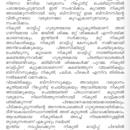
നിന്നോ നേടിയ വരുമാനം റിപ്പോർട്ട് ചെയ്യുന്നതിൽ
പരാജയപ്പെടുമ്പോൾ ഇത് സംഭവിക്കാം. കുറഞ്ഞ നികുതി
അടയ്ക്കുന്നതിനായി ഒരു ബിസിനസ്സ് ഉടമ ബിസിനസിന്റെ
വിൽപ്പനയോ വരുമാനമോ കുറച്ചുകാണുമ്പോഴും ഇത്
സംഭവിക്കാം.
നികുതി വെട്ടിപ്പ് ഗുരുതരമായ കുറ്റകൃത്യമാണ്, അത്
ഗണ്യമായ പിഴ, ജയിൽ ശിക്ഷ, മറ്റ് ശിക്ഷകൾ എന്നിവയ്ക്ക്
കാരണമാകും. ഇന്ത്യൻ സർക്കാരും മറ്റ് നികുതി
അധികാരികളും നികുതി വെട്ടിപ്പ് കേസുകൾ സജീവമായി
അന്വേഷിക്കുകയും പ്രോസിക്യൂട്ട് ചെയ്യുകയും
ചെയ്യുന്നു, കൂടാതെ നികുതി വെട്ടിപ്പ് നടത്തിയതായി
കണ്ടെത്തുന്നവർക്ക് ഗുരുതരമായ പ്രത്യാഘാതങ്ങൾ
നേരിടേണ്ടിവരും. ക്രിമിനൽ ശിക്ഷകൾക്ക് പുറമേ, നികുതി
വെട്ടിപ്പിന് കുറ്റക്കാരാണെന്ന് കണ്ടെത്തുന്ന വ്യക്തികളും
ബിസിനസുകളും നികുതി, പലിശ, പിഴകൾ എന്നിവ തിരികെ
നൽകേണ്ടി വന്നേക്കാം.
വ്യക്തികളും ബിസിനസുകളും അവരുടെ വരുമാനം
കൃത്യമായി റിപ്പോർട്ട് ചെയ്യുകയും ആവശ്യമായ നികുതി
അടയ്ക്കുകയും ചെയ്യേണ്ടത് പ്രധാനമാണ്. കൂടുതൽ
വരുമാനം നിലനിർത്തുന്നതിനായി നികുതി വെട്ടിക്കാൻ
ശ്രമിക്കുന്നത് പ്രലോഭനകരമായേക്കാമെങ്കിലും,
പിടിക്കപ്പെടുന്നതിന്റെ അനന്തരഫലങ്ങൾ ഗുരുതരമായിരിക്കാം,
ദീർഘകാലാടിസ്ഥാനത്തിൽ അത് കൂടുതൽ ചിലവാക്കിയേക്കാം.
ആവശ്യമായ നികുതികൾ അടച്ച് നിയമത്തിനുള്ളിൽ
തുടരുന്നതാണ് എപ്പോഴും നല്ലത്.
ഇന്ത്യ നടപ്പിലാക്കുന്ന നികുതി വെട്ടിപ്പ് പിഴയിൽ