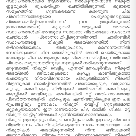
സ്ഥാപനങ്ങൾക്കോ ആശ്വാസം നൽകുന്നതിനാണ് നികുതി
ഇളവുകൾ രൂപകൽപ്പന ചെയ്തിരിക്കുന്നത്, കൂടാതെ
സമൂഹത്തിന് ഗുണകരമെന്ന് കരുതുന്ന ചില
പ്രവർത്തനങ്ങളെയോ പെരുമാറ്റങ്ങളെയോ
പ്രോത്സാഹിപ്പിക്കുന്നതിനാണ് ഇവ ഉദ്ദേശിക്കുന്നത്.
ഉദാഹരണത്തിന്, കൂടുതൽ ആളുകൾ അത്തരം
സ്ഥാപനങ്ങൾക്ക് അവരുടെ സമയമോ വിഭവങ്ങളോ സംഭാവന
ചെയ്യാൻ പ്രോത്സാഹിപ്പിക്കുന്നതിനായി ചാരിറ്റബിൾ
സ്ഥാപനങ്ങളെ നികുതി അടയ്ക്കുന്നതിൽ നിന്ന്
ഒഴിവാക്കിയേക്കാം. അതുപോലെ, സൈന്യത്തിൽ
സേവിക്കുകയോ ചില തൊഴിലുകളിൽ ജോലി ചെയ്യുകയോ
പോലുള്ള ചില പെരുമാറ്റങ്ങളെ പ്രോത്സാഹിപ്പിക്കുന്നതിനായി
ചിലതരം വരുമാനത്തിനുള്ള ഇളവുകൾ നൽകാവുന്നതാണ്.
മറുവശത്ത്, നികുതി വെട്ടിപ്പ് എന്നത് മനഃപൂർവ്വം നികുതി
അടയ്ക്കൽ ഒഴിവാക്കുകയോ കുറച്ചു കാണിക്കുകയോ
ചെയ്യുന്ന നിയമവിരുദ്ധമായ പ്രവൃത്തിയാണ്. നികുതി
റിട്ടേണുകൾ സമർപ്പിക്കുന്നതിൽ പരാജയപ്പെടുക, വരുമാനം
കുറച്ചു കാണിക്കുക, കിഴിവുകൾ അമിതമായി കാണിക്കുക,
ആസ്തികൾ മറയ്ക്കുക, അല്ലെങ്കിൽ മറ്റ് വഞ്ചനാപരമായ
പ്രവർത്തനങ്ങളിൽ ഏർപ്പെടുക എന്നിവയുൾപ്പെടെ ഇത് പല
രൂപങ്ങളിലും ഉണ്ടാകാം. നികുതി വെട്ടിപ്പ് ഗുരുതരമായ
കുറ്റകൃത്യമാണ്, ഇത് ഗണ്യമായ പിഴ, ജയിൽ ശിക്ഷ, മറ്റ്
നികുതി വെട്ടിപ്പ് ശിക്ഷകൾ എന്നിവയ്ക്ക് കാരണമാകും.
നികുതി ഇളവുകളും നികുതി വെട്ടിപ്പും തമ്മിലുള്ള ഒരു പ്രധാന
വ്യത്യാസം, ചില വ്യക്തികളെയോ സ്ഥാപനങ്ങളെയോ ചില
നികുതികൾ അടയ്ക്കുന്നതിൽ നിന്ന് ഒഴിവാക്കാൻ
അനുവദിക്കുന്ന നിയമപരമായ വ്യവസ്ഥകളാണ് നികുതി