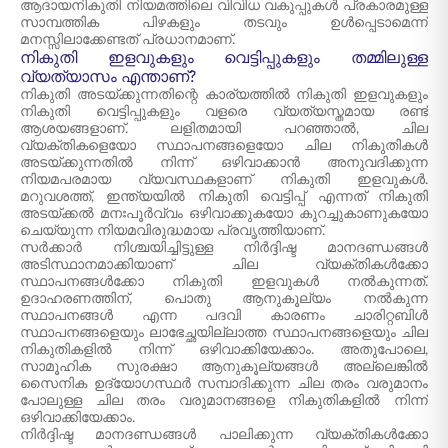
ആദായനികുതി നിയമത്തിലെ വിവിധ വകുപ്പുകൾ പ്രകാരമുള്ള
സാമ്പത്തിക പിഴകളും തടവും ഉൾപ്പെടാമെന്ന്
മനസ്സിലാക്കേണ്ടത് പ്രധാനമാണ്.
നികുതി ഇളവുകളും വെട്ടിപ്പുകളും തമ്മിലുള്ള
വ്യത്യാസം എന്താണ്?
നികുതി അടയ്ക്കുന്നതിന്റെ കാര്യത്തിൽ നികുതി ഇളവുകളും
നികുതി വെട്ടിപ്പുകളും വളരെ വ്യത്യസ്തമായ രണ്ട്
ആശയങ്ങളാണ്. ലളിതമായി പറഞ്ഞാൽ, ചില
വ്യക്തികളെയോ സ്ഥാപനങ്ങളെയോ ചില നികുതികൾ
അടയ്ക്കുന്നതിൽ നിന്ന് ഒഴിവാക്കാൻ അനുവദിക്കുന്ന
നിയമപരമായ വ്യവസ്ഥകളാണ് നികുതി ഇളവുകൾ.
മറുവശത്ത്, ഇന്ത്യയിൽ നികുതി വെട്ടിപ്പ് എന്നത് നികുതി
അടയ്ക്കൽ മനഃപൂർവ്വം ഒഴിവാക്കുകയോ കുറച്ചുകാണുകയോ
ചെയ്യുന്ന നിയമവിരുദ്ധമായ പ്രവൃത്തിയാണ്.
സർക്കാർ നിശ്ചയിച്ചിട്ടുള്ള നിർദ്ദിഷ്ട മാനദണ്ഡങ്ങൾ
അടിസ്ഥാനമാക്കിയാണ് ചില വ്യക്തികൾക്കോ
സ്ഥാപനങ്ങൾക്കോ നികുതി ഇളവുകൾ നൽകുന്നത്.
ഉദാഹരണത്തിന്, പൊതു ആനുകൂല്യം നൽകുന്ന
സ്ഥാപനങ്ങൾ എന്ന പദവി കാരണം ചാരിറ്റബിൾ
സ്ഥാപനങ്ങളെയും ലാഭേച്ഛയില്ലാത്ത സ്ഥാപനങ്ങളെയും ചില
നികുതികളിൽ നിന്ന് ഒഴിവാക്കിയേക്കാം. അതുപോലെ,
സാമൂഹിക സുരക്ഷാ ആനുകൂല്യങ്ങൾ അല്ലെങ്കിൽ
സൈനിക ഉദ്യോഗസ്ഥർ സമ്പാദിക്കുന്ന ചില തരം വരുമാനം
പോലുള്ള ചില തരം വരുമാനങ്ങളെ നികുതികളിൽ നിന്ന്
ഒഴിവാക്കിയേക്കാം.
നിർദ്ദിഷ്ട മാനദണ്ഡങ്ങൾ പാലിക്കുന്ന വ്യക്തികൾക്കോ