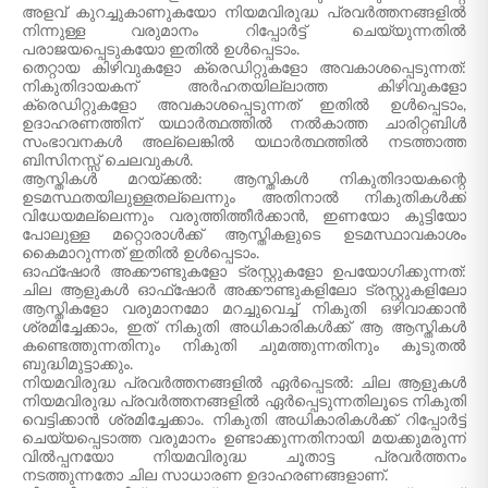
അളവ് കുറച്ചുകാണുകയോ നിയമവിരുദ്ധ പ്രവർത്തനങ്ങളിൽ
നിന്നുള്ള വരുമാനം റിപ്പോർട്ട് ചെയ്യുന്നതിൽ
പരാജയപ്പെടുകയോ ഇതിൽ ഉൾപ്പെടാം.
തെറ്റായ കിഴിവുകളോ ക്രെഡിറ്റുകളോ അവകാശപ്പെടുന്നത്:
നികുതിദായകന് അർഹതയില്ലാത്ത കിഴിവുകളോ
ക്രെഡിറ്റുകളോ അവകാശപ്പെടുന്നത് ഇതിൽ ഉൾപ്പെടാം,
ഉദാഹരണത്തിന് യഥാർത്ഥത്തിൽ നൽകാത്ത ചാരിറ്റബിൾ
സംഭാവനകൾ അല്ലെങ്കിൽ യഥാർത്ഥത്തിൽ നടത്താത്ത
ബിസിനസ്സ് ചെലവുകൾ.
ആസ്തികൾ മറയ്ക്കൽ: ആസ്തികൾ നികുതിദായകന്റെ
ഉടമസ്ഥതയിലുള്ളതല്ലെന്നും അതിനാൽ നികുതികൾക്ക്
വിധേയമല്ലെന്നും വരുത്തിത്തീർക്കാൻ, ഇണയോ കുട്ടിയോ
പോലുള്ള മറ്റൊരാൾക്ക് ആസ്തികളുടെ ഉടമസ്ഥാവകാശം
കൈമാറുന്നത് ഇതിൽ ഉൾപ്പെടാം.
ഓഫ്‌ഷോർ അക്കൗണ്ടുകളോ ട്രസ്റ്റുകളോ ഉപയോഗിക്കുന്നത്:
ചില ആളുകൾ ഓഫ്‌ഷോർ അക്കൗണ്ടുകളിലോ ട്രസ്റ്റുകളിലോ
ആസ്തികളോ വരുമാനമോ മറച്ചുവെച്ച് നികുതി ഒഴിവാക്കാൻ
ശ്രമിച്ചേക്കാം, ഇത് നികുതി അധികാരികൾക്ക് ആ ആസ്തികൾ
കണ്ടെത്തുന്നതിനും നികുതി ചുമത്തുന്നതിനും കൂടുതൽ
ബുദ്ധിമുട്ടാക്കും.
നിയമവിരുദ്ധ പ്രവർത്തനങ്ങളിൽ ഏർപ്പെടൽ: ചില ആളുകൾ
നിയമവിരുദ്ധ പ്രവർത്തനങ്ങളിൽ ഏർപ്പെടുന്നതിലൂടെ നികുതി
വെട്ടിക്കാൻ ശ്രമിച്ചേക്കാം. നികുതി അധികാരികൾക്ക് റിപ്പോർട്ട്
ചെയ്യപ്പെടാത്ത വരുമാനം ഉണ്ടാക്കുന്നതിനായി മയക്കുമരുന്ന്
വിൽപ്പനയോ നിയമവിരുദ്ധ ചൂതാട്ട പ്രവർത്തനം
നടത്തുന്നതോ ചില സാധാരണ ഉദാഹരണങ്ങളാണ്.