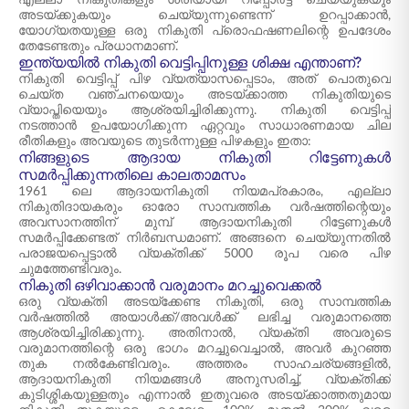
എല്ലാ നികുതികളും ശരിയായി റിപ്പോർട്ട് ചെയ്യുകയും
അടയ്ക്കുകയും ചെയ്യുന്നുണ്ടെന്ന് ഉറപ്പാക്കാൻ,
യോഗ്യതയുള്ള ഒരു നികുതി പ്രൊഫഷണലിന്റെ ഉപദേശം
തേടേണ്ടതും പ്രധാനമാണ്.
ഇന്ത്യയിൽ നികുതി വെട്ടിപ്പിനുള്ള ശിക്ഷ എന്താണ്?
നികുതി വെട്ടിപ്പ് പിഴ വ്യത്യാസപ്പെടാം, അത് പൊതുവെ
ചെയ്ത വഞ്ചനയെയും അടയ്ക്കാത്ത നികുതിയുടെ
വ്യാപ്തിയെയും ആശ്രയിച്ചിരിക്കുന്നു. നികുതി വെട്ടിപ്പ്
നടത്താൻ ഉപയോഗിക്കുന്ന ഏറ്റവും സാധാരണമായ ചില
രീതികളും അവയുടെ തുടർന്നുള്ള പിഴകളും ഇതാ:
നിങ്ങളുടെ ആദായ നികുതി റിട്ടേണുകൾ
സമർപ്പിക്കുന്നതിലെ കാലതാമസം
1961 ലെ ആദായനികുതി നിയമപ്രകാരം, എല്ലാ
നികുതിദായകരും ഓരോ സാമ്പത്തിക വർഷത്തിന്റെയും
അവസാനത്തിന് മുമ്പ് ആദായനികുതി റിട്ടേണുകൾ
സമർപ്പിക്കേണ്ടത് നിർബന്ധമാണ്. അങ്ങനെ ചെയ്യുന്നതിൽ
പരാജയപ്പെട്ടാൽ വ്യക്തിക്ക് 5000 രൂപ വരെ പിഴ
ചുമത്തേണ്ടിവരും.
നികുതി ഒഴിവാക്കാൻ വരുമാനം മറച്ചുവെക്കൽ
ഒരു വ്യക്തി അടയ്ക്കേണ്ട നികുതി, ഒരു സാമ്പത്തിക
വർഷത്തിൽ അയാൾക്ക്/അവൾക്ക് ലഭിച്ച വരുമാനത്തെ
ആശ്രയിച്ചിരിക്കുന്നു. അതിനാൽ, വ്യക്തി അവരുടെ
വരുമാനത്തിന്റെ ഒരു ഭാഗം മറച്ചുവെച്ചാൽ, അവർ കുറഞ്ഞ
തുക നൽകേണ്ടിവരും. അത്തരം സാഹചര്യങ്ങളിൽ,
ആദായനികുതി നിയമങ്ങൾ അനുസരിച്ച്, വ്യക്തിക്ക്
കുടിശ്ശികയുള്ളതും എന്നാൽ ഇതുവരെ അടയ്ക്കാത്തതുമായ