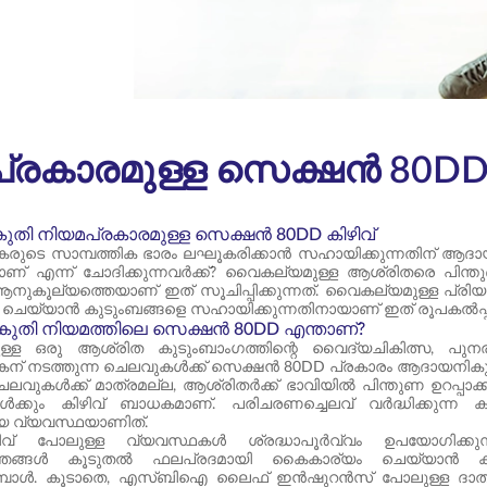
രകാരമുള്ള സെക്ഷൻ 80DD 
തി നിയമപ്രകാരമുള്ള സെക്ഷൻ 80DD കിഴിവ്
രുടെ സാമ്പത്തിക ഭാരം ലഘൂകരിക്കാൻ സഹായിക്കുന്നതിന് ആദാ
താണ് എന്ന് ചോദിക്കുന്നവർക്ക്? വൈകല്യമുള്ള ആശ്രിതരെ പിന്തു
നുകൂല്യത്തെയാണ് ഇത് സൂചിപ്പിക്കുന്നത്. വൈകല്യമുള്ള പ്രിയപ്
െയ്യാൻ കുടുംബങ്ങളെ സഹായിക്കുന്നതിനായാണ് ഇത് രൂപകൽപ്പന 
ുതി നിയമത്തിലെ സെക്ഷൻ 80DD എന്താണ്?
്ള ഒരു ആശ്രിത കുടുംബാംഗത്തിന്റെ വൈദ്യചികിത്സ, പുനര
ന് നടത്തുന്ന ചെലവുകൾക്ക് സെക്ഷൻ 80DD പ്രകാരം ആദായനികുതി 
 ചെലവുകൾക്ക് മാത്രമല്ല, ആശ്രിതർക്ക് ഭാവിയിൽ പിന്തുണ ഉറപ്പാക
ുകൾക്കും കിഴിവ് ബാധകമാണ്. പരിചരണച്ചെലവ് വർദ്ധിക്കുന്ന കു
 വ്യവസ്ഥയാണിത്.
വ് പോലുള്ള വ്യവസ്ഥകൾ ശ്രദ്ധാപൂർവ്വം ഉപയോഗിക്കുന്
ിത്തങ്ങൾ കൂടുതൽ ഫലപ്രദമായി കൈകാര്യം ചെയ്യാൻ കഴി
ുമ്പോൾ. കൂടാതെ, എസ്‌ബി‌ഐ ലൈഫ് ഇൻഷുറൻസ് പോലുള്ള ദാ