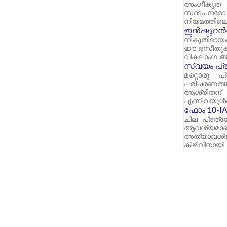
അംഗീകൃത മ
സ്ഥാപനമോ 
നിയമത്തിലെ
ഇൻഷുറൻസ്
നികുതിദായക
ഈ രസീതുകൾ 
വികലാംഗ ആ
സ്വയം പ്രഖ
മറ്റൊരു പ
പരിചരണത്തിന
ആശ്രിതന് 
എന്നിവയുൾപ
ഫോം 10-I
ചില പ്രത്
ആവശ്യമാണ്
അത്യാവശ്യ
കിഴിവിനായി 