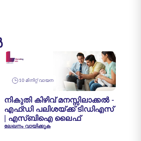
ൾ
10 മിനിറ്റ് വായന
നികുതി കിഴിവ് മനസ്സിലാക്കൽ -
എഫ്ഡി പലിശയ്ക്ക് ടിഡിഎസ്
| എസ്‌ബി‌ഐ ലൈഫ്
ലേഖനം വായിക്കുക