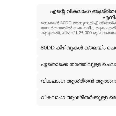
എന്റെ വികലാംഗ ആശ്രിതനെ
എനിക
സെക്ഷൻ 80DD അനുസരിച്ച്, നിങ്ങൾക്ക
യഥാർത്ഥത്തിൽ ചെലവഴിച്ച തുക എത്ര
കൂടുതൽ), കിഴിവ് 1,25,000 രൂപ വരെയ
80DD കിഴിവുകൾ ക്ലെയിം ചെ
ഏതൊക്കെ തരത്തിലുള്ള ചെലവുക
വികലാംഗ ആശ്രിതൻ ആരാണ്
വികലാംഗ ആശ്രിതർക്കുള്ള മെഡിക