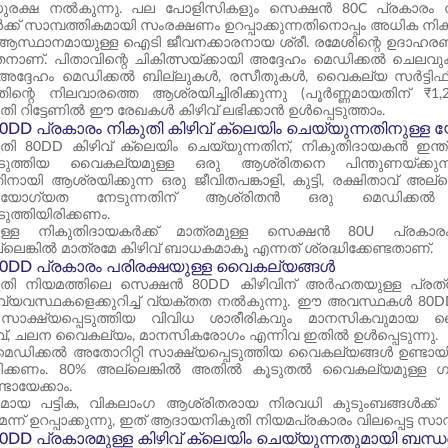
രക്ഷ നൽകുന്നു. പല പോളിസികളും സെക്ഷൻ 80C പ്രകാരം നി
്ക് സാമ്പത്തികമായി സംരക്ഷണം ഉറപ്പാക്കുന്നതിനൊപ്പം അധിക നികുതി
സ്ഥാനമായുള്ള ഐടി ജീവനക്കാരനായ ശ്രീ. രമേശിന്റെ ഉദാഹരണം
ണ്. പിതാവിന്റെ ചികിത്സയ്ക്കായി അദ്ദേഹം മെഡിക്കൽ ചെലവുക
ദ്ദേഹം മെഡിക്കൽ ബില്ലുകൾ, രസീതുകൾ, വൈകല്യ സർട്ടിഫിക്കറ്റ
ന്റെ നിലവാരത്തെ ആശ്രയിച്ചിരിക്കുന്നു (പൂർണ്ണമായതിന് ₹1,2
 റിട്ടേണിൽ ഈ രേഖകൾ കിഴിവ് ലഭിക്കാൻ ഉൾപ്പെടുത്താം.
DD പ്രകാരം നികുതി കിഴിവ് ക്ലെയിം ചെയ്യുന്നതിനുള്
ി 80DD കിഴിവ് ക്ലെയിം ചെയ്യുന്നതിന്, നികുതിദായകൻ ഇന
പെടുത്തിയ വൈകല്യമുള്ള ഒരു ആശ്രിതനെ പിന്തുണയ്ക്കു
നായി ആശ്രയിക്കുന്ന ഒരു ജീവിതപങ്കാളി, കുട്ടി, രക്ഷിതാവ്
 യോഗ്യത നേടുന്നതിന് ആശ്രിതൻ ഒരു മെഡിക്കൽ അ
ടുത്തിയിരിക്കണം.
ള്ള നികുതിദായകർക്ക് മാത്രമുള്ള സെക്ഷൻ 80U പ്രകാ
്ലെങ്കിൽ മാത്രമേ കിഴിവ് ബാധകമാകൂ എന്നത് ശ്രദ്ധിക്കേണ്ടതാണ്.
0DD പ്രകാരം പരിരക്ഷയുള്ള വൈകല്യങ്ങൾ
ി നിയമത്തിലെ സെക്ഷൻ 80DD കിഴിവിന് അർഹതയുള്ള പ്രത്യേ
യവസ്ഥകളെക്കുറിച്ച് വ്യക്തത നൽകുന്നു. ഈ അവസ്ഥകൾ 80DD ക
 സാക്ഷ്യപ്പെടുത്തിയ വിവിധ ശാരീരികവും മാനസികവുമായ വൈ
വ്, ചലന വൈകല്യം, മാനസികരോഗം എന്നിവ ഇതിൽ ഉൾപ്പെടുന്നു.
ഡിക്കൽ അതോറിറ്റി സാക്ഷ്യപ്പെടുത്തിയ വൈകല്യങ്ങൾ ഉണ്ടായ
ക്കണം. 80% അല്ലെങ്കിൽ അതിൽ കൂടുതൽ വൈകല്യമുള്ള ഗുര
ായേക്കാം.
യ പട്ടിക, വികലാംഗ ആശ്രിതരായ നിരവധി കുടുംബങ്ങൾക്ക് 
്ന് ഉറപ്പാക്കുന്നു, ഇത് ആദായനികുതി നിയമപ്രകാരം വിലപ്പെട്ട 
DD പ്രകാരമുള്ള കിഴിവ് ക്ലെയിം ചെയ്യുന്നതുമായി ബന്ധ