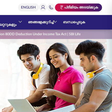
പ്രീമിയം അടയ്ക്കുക
ഞങ്ങളേക്കുറിച്ച്
ബന്ധപ്പെടുക
റ്ററുകളും
ion 80DD Deduction Under Income Tax Act | SBI Life