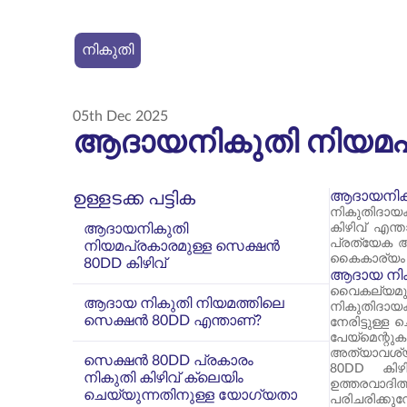
നികുതി
05th Dec 2025
ആദായനികുതി നിയമപ്
ആദായനികു
ഉള്ളടക്ക പട്ടിക
നികുതിദായക
ആദായനികുതി
കിഴിവ് എന്
പ്രത്യേക ആ
നിയമപ്രകാരമുള്ള സെക്ഷൻ
കൈകാര്യം ച
80DD കിഴിവ്
ആദായ നിക
വൈകല്യമുള
ആദായ നികുതി നിയമത്തിലെ
നികുതിദായക
സെക്ഷൻ 80DD എന്താണ്?
നേരിട്ടുള്ള
പേയ്‌മെന്റ
അത്യാവശ്യ
സെക്ഷൻ 80DD പ്രകാരം
80DD കിഴി
നികുതി കിഴിവ് ക്ലെയിം
ഉത്തരവാദ
ചെയ്യുന്നതിനുള്ള യോഗ്യതാ
പരിചരിക്ക