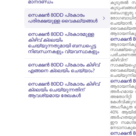
മാനദണ്ഡം
കൂടുതൽ സു
കുടുംബങ്ങൾക
ബെംഗളൂരു ആ
സെക്ഷൻ 80DD പ്രകാരം
രോഗബാധിതനാ
പരിരക്ഷയുള്ള വൈകല്യങ്ങൾ
ചെയ്യാൻ, അ
വൈകല്യത്തി
ആദായനികുതി
സെക്ഷൻ 80DD പ്രകാരമുള്ള
സെക്ഷൻ 80
കിഴിവ് ക്ലെയിം
ആദായനികുത
ചെയ്യുന്നതുമായി ബന്ധപ്പെട്ട
സാക്ഷ്യപ്
നിബന്ധനകളും വ്യവസ്ഥകളും
പരിചരണത്തി
കിഴിവിന്
സെക്ഷൻ 80DD പ്രകാരം കിഴിവ്
സാക്ഷ്യപ്പെ
എങ്ങനെ ക്ലെയിം ചെയ്യാം?
വൈകല്യമു
ചെയ്യുന്നില
സെക്ഷൻ 8
സെക്ഷൻ 80DD പ്രകാരം കിഴിവ്
ആദായനികുത
ക്ലെയിം ചെയ്യുന്നതിന്
അർഹമായ വ്
ആവശ്യമായ രേഖകൾ
അതോറിറ്റി
കേൾവിക്കുറ
അംഗീകൃത മെ
40% ആയിരി
അർഹതയുണ്ട
ഈ സമഗ്രമാ
നേടാനാകുമെന
സെക്ഷൻ 80