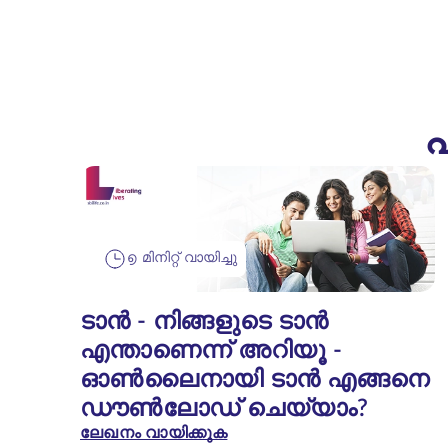
പ
൭ മിനിറ്റ് വായിച്ചു
ടാൻ - നിങ്ങളുടെ ടാൻ
എന്താണെന്ന് അറിയൂ -
ഓൺലൈനായി ടാൻ എങ്ങനെ
ഡൗൺലോഡ് ചെയ്യാം?
ലേഖനം വായിക്കുക