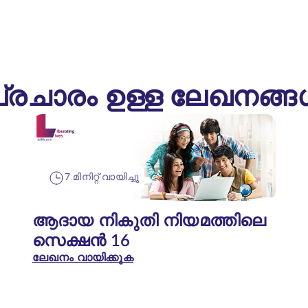
്രചാരം ഉള്ള ലേഖനങ്
7 മിനിറ്റ് വായിച്ചു
ആദായ നികുതി നിയമത്തിലെ
സെക്ഷൻ 16
ലേഖനം വായിക്കുക