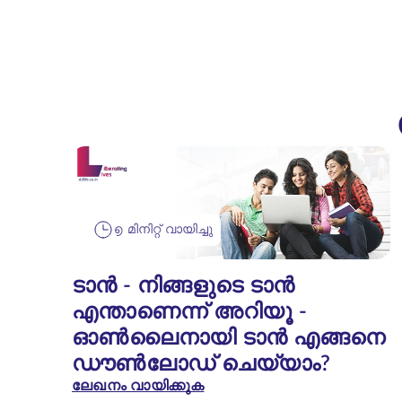
൭ മിനിറ്റ് വായിച്ചു
ടാൻ - നിങ്ങളുടെ ടാൻ
എന്താണെന്ന് അറിയൂ -
ഓൺലൈനായി ടാൻ എങ്ങനെ
ഡൗൺലോഡ് ചെയ്യാം?
ലേഖനം വായിക്കുക