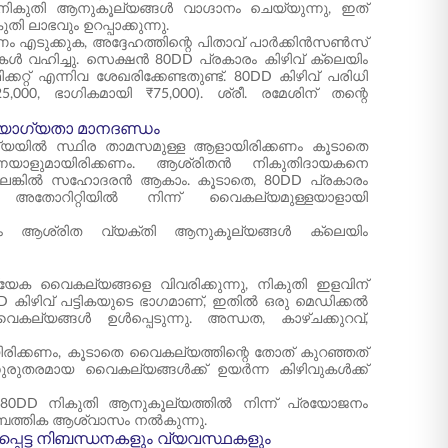
കുതി ആനുകൂല്യങ്ങൾ വാഗ്ദാനം ചെയ്യുന്നു, ഇത്
 ലാഭവും ഉറപ്പാക്കുന്നു.
 എടുക്കുക, അദ്ദേഹത്തിന്റെ പിതാവ് പാർക്കിൻസൺസ്
ൾ വഹിച്ചു. സെക്ഷൻ 80DD പ്രകാരം കിഴിവ് ക്ലെയിം
് എന്നിവ ശേഖരിക്കേണ്ടതുണ്ട്. 80DD കിഴിവ് പരിധി
5,000, ഭാഗികമായി ₹75,000). ശ്രീ. രമേശിന് തന്റെ
ള യോഗ്യതാ മാനദണ്ഡം
്ത്യയിൽ സ്ഥിര താമസമുള്ള ആളായിരിക്കണം കൂടാതെ
ന്നയാളുമായിരിക്കണം. ആശ്രിതൻ നികുതിദായകനെ
 അല്ലെങ്കിൽ സഹോദരൻ ആകാം. കൂടാതെ, 80DD പ്രകാരം
തോറിറ്റിയിൽ നിന്ന് വൈകല്യമുള്ളയാളായി
രം ആശ്രിത വ്യക്തി ആനുകൂല്യങ്ങൾ ക്ലെയിം
ക വൈകല്യങ്ങളെ വിവരിക്കുന്നു, നികുതി ഇളവിന്
ിഴിവ് പട്ടികയുടെ ഭാഗമാണ്, ഇതിൽ ഒരു മെഡിക്കൽ
കല്യങ്ങൾ ഉൾപ്പെടുന്നു. അന്ധത, കാഴ്ചക്കുറവ്,
ിരിക്കണം, കൂടാതെ വൈകല്യത്തിന്റെ തോത് കുറഞ്ഞത്
ുതരമായ വൈകല്യങ്ങൾക്ക് ഉയർന്ന കിഴിവുകൾക്ക്
80DD നികുതി ആനുകൂല്യത്തിൽ നിന്ന് പ്രയോജനം
സാമ്പത്തിക ആശ്വാസം നൽകുന്നു.
പ്പെട്ട നിബന്ധനകളും വ്യവസ്ഥകളും