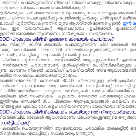
് ക്ലെയിം ചെയ്യുന്നതിന് നിരവധി നിബന്ധനകളും വ്യവസ്ഥകളും 
്തിനായി സ്വയം ഫയൽ ചെയ്തിരിക്കരുത്.
ശ്രിതരുടെ പരിചരണത്തിനായി രൂപകൽപ്പന ചെയ്തിട്ടുള്ള ആര
ുള്ള ചികിത്സാ ചെലവുകൾക്കും പേയ്‌മെന്റുകൾക്കും കിഴിവുകൾ ലഭ്യമ
ാവധി പൂർത്തിയാകുന്നതിന് മുമ്പ് ആശ്രിതൻ മരണപ്പെട്ടാൽ,
ഇൻഷു
രും. ഈ വ്യവസ്ഥകൾ ആനുകൂല്യം ഉചിതമായി ഉപയോഗിക്കുന്
ളവർക്ക് യഥാർത്ഥ ആശ്വാസം നൽകുകയും ചെയ്യുന്നു.
DD പ്രകാരം കിഴിവ് എങ്ങനെ ക്ലെയിം ചെയ്യാം?
ാരം നികുതി കിഴിവ് ക്ലെയിം ചെയ്യുന്നതിന് ചില രേഖകൾ
ു മെഡിക്കൽ അതോറിറ്റി സാക്ഷ്യപ്പെടുത്തിയിട്ടുണ്ടെന്ന് ഉ
സർട്ടിഫിക്കറ്റിന്റെ ഒരു പകർപ്പ് സമർപ്പിക്കണം.
 ചികിത്സ, പുനരധിവാസം അല്ലെങ്കിൽ അറ്റകുറ്റപ്പണികൾ എന്ന
 നൽകേണ്ടത് പ്രധാനമാണ്. ഇൻഷുറൻസ് പോളിസികൾക്കുള്ള പ്
തുണ്ട്, കാരണം നികുതി ഫയലിംഗ് പ്രക്രിയയിൽ അവ ആവശ്യമായി വന
ക്രിയ സുഗമവും കാര്യക്ഷമവുമാക്കും.
ത്തിലല്ലെങ്കിൽ സെക്ഷൻ 80DD പ്രകാരമുള്ള കിഴിവുകൾക്കായു
ുക. നിങ്ങൾ സാധുവായ ഒരു മെഡിക്കൽ സർട്ടിഫിക്കറ്റ് സമർപ്
പ്രീമിയങ്ങൾക്കോ തെറ്റായ രസീതുകൾ നൽകിയില്ലെങ്കിലോ, ആ
ട്ടെങ്കിലോ ഇത് സംഭവിക്കാം. കൂടാതെ, നേരത്തെ പറഞ്ഞതുപ
ിനകം സെക്ഷൻ 80U പ്രകാരം ആനുകൂല്യങ്ങൾ ക്ലെയിം ചെയ്തിട്ടു
 നിങ്ങളുടെ എല്ലാ രേഖകളും ശരിയാണെന്നും യോഗ്യതാ നിയമങ്ങൾ പാല
0DD പ്രകാരം കിഴിവ് ക്ലെയിം ചെയ്യുന്നതിന് ആവശ്യമ
ക്രിയയ്ക്ക് ചില രേഖകൾ ആവശ്യമാണ്. പ്രധാനപ്പെട്ടവയുടെ ഒരു
ട്ടിഫിക്കറ്റ്
് ക്ലെയിം ചെയ്യുന്നതിന് ആവശ്യമായ പ്രാഥമിക രേഖകളിൽ ഒന്ന്
്റെ തരവും വ്യാപ്തിയും സാക്ഷ്യപ്പെടുത്തുന്നു.