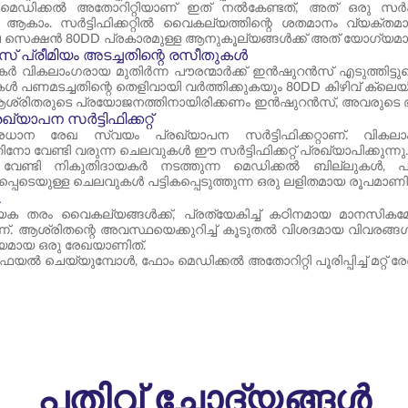
െഡിക്കൽ അതോറിറ്റിയാണ് ഇത് നൽകേണ്ടത്, അത് ഒരു സർക്
ആകാം. സർട്ടിഫിക്കറ്റിൽ വൈകല്യത്തിന്റെ ശതമാനം വ്യക്തമാ
 സെക്ഷൻ 80DD പ്രകാരമുള്ള ആനുകൂല്യങ്ങൾക്ക് അത് യോഗ്യമാ
 പ്രീമിയം അടച്ചതിന്റെ രസീതുകൾ
ർ വികലാംഗരായ മുതിർന്ന പൗരന്മാർക്ക് ഇൻഷുറൻസ് എടുത്തിട്ടു
പണമടച്ചതിന്റെ തെളിവായി വർത്തിക്കുകയും 80DD കിഴിവ് ക്ലെ
ശ്രിതരുടെ പ്രയോജനത്തിനായിരിക്കണം ഇൻഷുറൻസ്, അവരുടെ ഭാവ
്യാപന സർട്ടിഫിക്കറ്റ്
്രധാന രേഖ സ്വയം പ്രഖ്യാപന സർട്ടിഫിക്കറ്റാണ്. വികല
ോ വേണ്ടി വരുന്ന ചെലവുകൾ ഈ സർട്ടിഫിക്കറ്റ് പ്രഖ്യാപിക്കുന്നു
വേണ്ടി നികുതിദായകർ നടത്തുന്ന മെഡിക്കൽ ബില്ലുകൾ, 
്പെടെയുള്ള ചെലവുകൾ പട്ടികപ്പെടുത്തുന്ന ഒരു ലളിതമായ രൂപമാണി
A
യേക തരം വൈകല്യങ്ങൾക്ക്, പ്രത്യേകിച്ച് കഠിനമായ മാനസി
. ആശ്രിതന്റെ അവസ്ഥയെക്കുറിച്ച് കൂടുതൽ വിശദമായ വിവരങ്ങ
മായ ഒരു രേഖയാണിത്.
ഫയൽ ചെയ്യുമ്പോൾ, ഫോം മെഡിക്കൽ അതോറിറ്റി പൂരിപ്പിച്ച് മറ്റ് ര
പതിവ് ചോദ്യങ്ങൾ