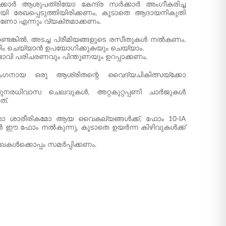
കാർ ആശുപത്രിയോ കേന്ദ്ര സർക്കാർ അംഗീകരിച്ച
യി രേഖപ്പെടുത്തിയിരിക്കണം, കൂടാതെ ആദായനികുതി
ണോ എന്നും വ്യക്തമാക്കണം.
ണ്ടെങ്കിൽ, അടച്ച പ്രീമിയങ്ങളുടെ രസീതുകൾ നൽകണം.
യിം ചെയ്യാൻ ഉപയോഗിക്കുകയും ചെയ്യാം.
ി പരിചരണവും പിന്തുണയും ഉറപ്പാക്കണം.
ാംഗനായ ഒരു ആശ്രിതന്റെ വൈദ്യചികിത്സയ്‌ക്കോ
.
പുനരധിവാസ ചെലവുകൾ, അറ്റകുറ്റപ്പണി ചാർജുകൾ
ത്.
കമോ ശാരീരികമോ ആയ വൈകല്യങ്ങൾക്ക്, ഫോം 10-IA
ൾ ഈ ഫോം നൽകുന്നു, കൂടാതെ ഉയർന്ന കിഴിവുകൾക്ക്
േഖകൾക്കൊപ്പം സമർപ്പിക്കണം.