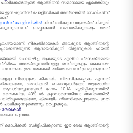
പാലിക്കേണ്ടതുണ്ട്. ആശ്രിതൻ സമാനമായ ഏതെങ്കിലും
ോഗ്യ ഇൻഷുറൻസ് പോളിസികൾ അല്ലെങ്കിൽ സേവിംഗ്സ്
ാണ്.
റൻസ് പോളിസിയിൽ
നിന്ന് ലഭിക്കുന്ന തുകയ്ക്ക് നികുതി
നുണ്ടെന്ന് ഉറപ്പാക്കാൻ സഹായിക്കുകയും അത്
 ആവശ്യമാണ്. നികുതിദായകർ അവരുടെ ആശ്രിതന്റെ
റപ്പാക്കേണ്ടതുണ്ട്. ആദായനികുതി റിട്ടേണുകൾ ഫയൽ
ിവയ്ക്കായി ചെലവഴിച്ച തുകയുടെ എല്ലാ പ്രസക്തമായ
രീമിയം അടയ്ക്കുന്നതിനുള്ള രസീതുകളും കൈവശം
്നേക്കാം. ഈ രേഖകൾ ലഭ്യമാണെന്ന് ഉറപ്പാക്കുന്നത്
ള്ള നിങ്ങളുടെ ക്ലെയിം നിരസിക്കപ്പെടാം എന്നത്
പിച്ചില്ലെങ്കിലോ, മെഡിക്കൽ ചെലവുകൾക്കോ ആരോഗ്യ
വശ്യമുള്ളപ്പോൾ ഫോം 10-IA പൂരിപ്പിക്കുന്നതിൽ
ോലെ, വൈകല്യം 40% ൽ കുറവാണെങ്കിലോ അല്ലെങ്കിൽ
ണ്ടെങ്കിലോ, ക്ലെയിം നിരസിക്കപ്പെട്ടേക്കാം. ഇത്
ിക്കുന്നുണ്ടെന്നും ഉറപ്പാക്കുക.
ായ രേഖകൾ
 അവലോകനം ഇതാ.
 മെഡിക്കൽ സർട്ടിഫിക്കറ്റാണ്. ഈ രേഖ ആശ്രിതന്റെ