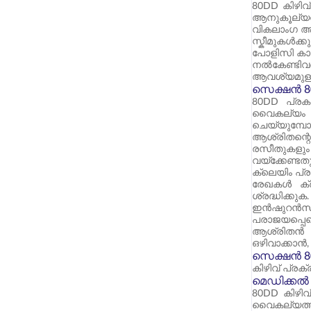
80DD കിഴിവ
ആനുകൂല്യത
വികലാംഗ ആ
സ്കീമുകൾക്ക
പോളിസി കാല
നൽകേണ്ടിവ
ആവശ്യമുള്
സെക്ഷൻ 80
80DD പ്രക
വൈകല്യം ഒര
ചെയ്യുമ്പോൾ 
ആശ്രിതന്റെ
രസീതുകളും
വയ്ക്കേണ്ട
ക്ലെയിം പ്ര
രേഖകൾ ക്രമ
ശ്രദ്ധിക്ക
ഇൻഷുറൻസ് 
പരാജയപ്പെ
ആശ്രിതൻ ഇത
ഒഴിവാക്കാൻ,
സെക്ഷൻ 8
കിഴിവ് പ്ര
മെഡിക്കൽ സർ
80DD കിഴിവ
വൈകല്യത്തിന