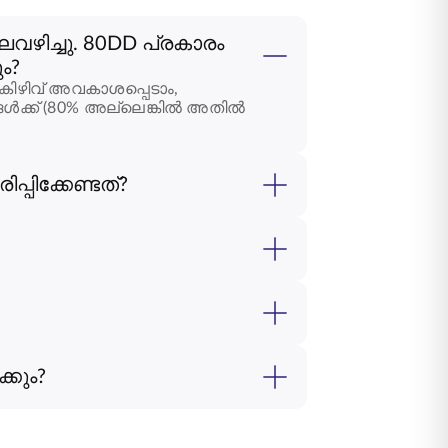
ഴിച്ചു. 80DD പ്രകാരം
ം?
 കിഴിവ് അവകാശപ്പെടാം,
ങൾക്ക് (80% അല്ലെങ്കിൽ അതിൽ
ിക്കേണ്ടത്?
്കും?