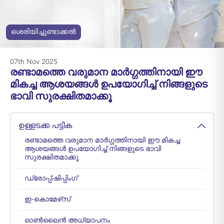
ENGLISH
ശെരിയിച്ചുണ്ടാക്കൽ
ഓൺലൈനായി
പ്രീമിയം അടയ്ക്കുക
വാങ്ങുക
07th Nov 2025
1800 267 9090
രണ്ടാമത്തെ വരുമാന മാർഗ്ഗത്തിനായി ഈ
മികച്ച ആശയങ്ങൾ ഉപയോഗിച്ച് നിങ്ങളുടെ
ഭാവി സുരക്ഷിതമാക്കൂ
ഉള്ളടക്ക പട്ടിക
രണ്ടാമത്തെ വരുമാന മാർഗ്ഗത്തിനായി ഈ മികച്ച
ആശയങ്ങൾ ഉപയോഗിച്ച് നിങ്ങളുടെ ഭാവി
സുരക്ഷിതമാക്കൂ
ഡ്രോപ്പ്ഷിപ്പിംഗ്
ഇ-കൊമേഴ്‌സ്
ഓൺലൈൻ അധ്യാപനം