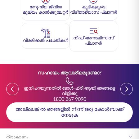
മനുഷ്യ ജീവിത
കുട്ടികളുടെ
മൂല്യം കാൽക്കുലേറ്റർ
വിദ്യാഭ്യാസ പ്ലാനർ
നീഡ് അനാലിസിസ്
വിരമിക്കൽ പദ്ധതികൾ
പ്ലാനർ
സഹായം ആവശ്യമുണ്ടോ?
Previous
Previou
ഇനിപറയുന്നതിൽ ടോൾ ഫ്രീ ആയി ഞങ്ങളെ
ഇനിപ
വിളിക്കൂ
1800 267 9090
അല്ലെങ്കിൽ ഞങ്ങളിൽ നിന്ന് ഒരു കോൾബാക്ക്
നേടുക
നിരാകരണം