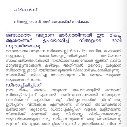
ഫ്രീലാൻസ്
നിങ്ങളുടെ സ്വത്ത് വാടകയ്ക്ക് നൽകുക
രണ്ടാമത്തെ വരുമാന മാർഗ്ഗത്തിനായി ഈ മികച്ച
ആശയങ്ങൾ ഉപയോഗിച്ച് നിങ്ങളുടെ ഭാവി
സുരക്ഷിതമാക്കൂ
രണ്ടാമത്തെ വരുമാന സ്രോതസ്സിന്‍റെ പ്രാധാന്യം മഹാമാരി
ആളുകളെ ബോധ്യപ്പെടുത്തിയിട്ടുണ്ട്. അടിയന്തര
സാഹചര്യങ്ങൾക്കായി തയ്യാറെടുക്കുമ്പോൾ ഇതിന് വലിയ
മാറ്റങ്ങളുണ്ടാക്കാൻ കഴിയും. അതിനാൽ, മറ്റൊരു വരുമാന
സ്രോതസ്സുമായി തയ്യാറെടുക്കാൻ വിദഗ്ധർ ഉപദേശിക്കുന്നു.
നിങ്ങൾക്ക് പരീക്ഷിച്ചു നോക്കാവുന്ന ചില രണ്ടാം വരുമാന
ആശയങ്ങൾ ഇതാ.
ഡ്രോപ്പ്ഷിപ്പിംഗ്
ഇത് മികച്ച രണ്ടാം വരുമാന ആശയങ്ങളിൽ ഒന്നാണ്.
ഡ്രോപ്പ്ഷിപ്പിംഗ് എന്നാൽ അടിസ്ഥാനപരമായി നിങ്ങളുടെ
ഓൺലൈൻ സ്റ്റോറിലെ മറ്റ് വിൽപ്പനക്കാരിൽ നിന്ന് ഒരു
ഉൽപ്പന്നം വിൽക്കുക എന്നതാണ്. നിരവധി അവസരങ്ങൾ
ലഭ്യമാണ്. കൂടാതെ, ഡ്രോപ്പ്ഷിപ്പിംഗ് വളരെ ലളിതമാണ്;
നിങ്ങൾക്ക് വേണ്ടത് ഒരു വിശ്വസ്ത വിൽപ്പനക്കാരനും
ആവശ്യക്കാരുള്ള ഒരു ഉൽപ്പന്നവുമാണ്. ഒരു വെബ്‌സൈറ്റ്
തുറന്ന് നിങ്ങളുടെ രജിസ്ട്രേഷനുകൾ പൂർത്തിയാക്കി, നിങ്ങൾ