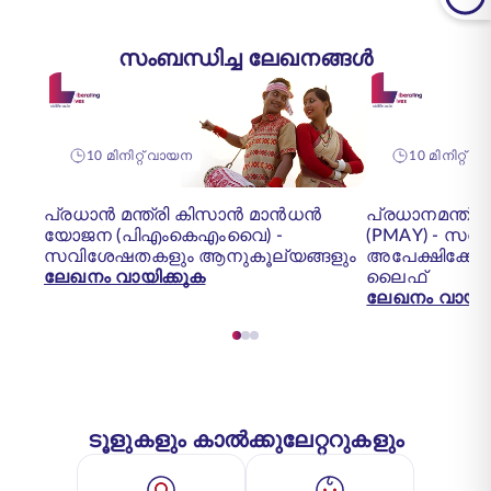
സംബന്ധിച്ച ലേഖനങ്ങൾ
10 മിനിറ്റ് വായന
10 മിനിറ്റ് 
പ്രധാൻ മന്ത്രി കിസാൻ മാൻധൻ
പ്രധാനമന്ത്
യോജന (പിഎംകെഎംവൈ) -
(PMAY) - സവ
സവിശേഷതകളും ആനുകൂല്യങ്ങളും
അപേക്ഷിക്കേണ
ലേഖനം വായിക്കുക
ലൈഫ്
ലേഖനം വായിക
ടൂളുകളും കാൽക്കുലേറ്ററുകളും