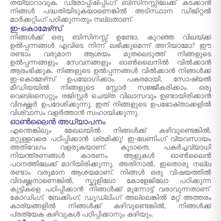
തയ്യാറാവുക. ഡ്രോപ്പ്ഷിപ്പിംഗ് ബിസിനസ്സിലേക്ക് കടക്കാൻ
നിങ്ങൾ പദ്ധതിയിടുകയാണെങ്കിൽ അടിസ്ഥാന ഡിജിറ്റൽ
മാർക്കറ്റിംഗ് പഠിക്കുന്നതും നല്ലതാണ്.
ഇ-കൊമേഴ്‌സ്
നിങ്ങൾക്ക് ഒരു ബിസിനസ്സ് ഉണ്ടോ, കുറഞ്ഞ വിലയ്ക്ക്
ഉൽപ്പന്നങ്ങൾ എവിടെ നിന്ന് ലഭിക്കുമെന്ന് അറിയാമോ? ഈ
രണ്ടാം വരുമാന ആശയം മുതലെടുത്ത് നിങ്ങളുടെ
ഉൽപ്പന്നങ്ങളും സേവനങ്ങളും ഓൺലൈനിൽ വിൽക്കാൻ
ആരംഭിക്കുക. നിങ്ങളുടെ ഉൽപ്പന്നങ്ങൾ വിൽക്കാൻ നിങ്ങൾക്ക്
ഇ-കൊമേഴ്‌സ് ഉപയോഗിക്കാം. പകരമായി, സോഷ്യൽ
മീഡിയയിൽ നിങ്ങളുടെ സ്റ്റോർ സജ്ജീകരിക്കാം. ഒരു
വെബ്‌സൈറ്റും രജിസ്റ്റർ ചെയ്ത വിലാസവും ഉണ്ടായിരിക്കാൻ
വിദഗ്ദ്ധർ ഉപദേശിക്കുന്നു. ഇത് നിങ്ങളുടെ ഉപഭോക്താക്കളിൽ
വിശ്വാസം വളർത്താൻ സഹായിക്കുന്നു.
ഓൺലൈൻ അധ്യാപനം
എന്തെങ്കിലും മേഖലയിൽ നിങ്ങൾക്ക് കഴിവുണ്ടെങ്കിൽ,
മറ്റുള്ളവരെ പഠിപ്പിക്കാൻ ശ്രമിക്കൂ! ഇ-ലേണിംഗ് വ്യവസായം
അതിവേഗം വളരുകയാണ്. കൂടാതെ, പകർച്ചവ്യാധി
നിയന്ത്രണങ്ങൾ കാരണം ആളുകൾ ഓൺലൈൻ
പഠനത്തിലേക്ക് മാറിയിരിക്കുന്നു. അതിനാൽ, ഇതൊരു നല്ല
രണ്ടാം വരുമാന ആശയമാണ്. നിങ്ങൾ ഒരു വിഷയത്തിൽ
വിദഗ്ദ്ധനാണെങ്കിൽ, സ്കൂളിലോ കോളേജിലോ പഠിക്കുന്ന
കുട്ടികളെ പഠിപ്പിക്കാൻ നിങ്ങൾക്ക് മുന്നോട്ട് വരാവുന്നതാണ്
കോഡിംഗ്, ബേക്കിംഗ്, ഡൂഡ്‌ലിംഗ് അല്ലെങ്കിൽ മറ്റ് അത്തരം
കാര്യങ്ങളിൽ നിങ്ങൾക്ക് കഴിവുണ്ടെങ്കിൽ, നിങ്ങൾക്ക്
പ്രത്യേക കഴിവുകൾ പഠിപ്പിക്കാനും കഴിയും.