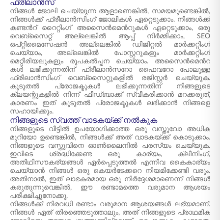
ഫ്രീലാൻസ്
നിങ്ങൾ ജോലി ചെയ്യുന്ന ആളാണെങ്കിൽ, സമയമുണ്ടെങ്കിൽ,
നിങ്ങൾക്ക് ഫ്രീലാൻസിംഗ് ജോലികൾ ഏറ്റെടുക്കാം. നിങ്ങൾക്ക്
കണ്ടന്‍റ് റൈറ്റിംഗ് അസൈൻമെന്‍റുകൾ ഏറ്റെടുക്കാം, ഒരു
വെബ്‌സൈറ്റ് അല്ലെങ്കിൽ ആപ്പ് നിർമ്മിക്കാം, SEO
ഒപ്റ്റിമൈസേഷൻ അല്ലെങ്കിൽ ഡിജിറ്റൽ മാർക്കറ്റിംഗ്
ചെയ്യാം, അല്ലെങ്കിൽ പോസ്റ്ററുകളും മാർക്കറ്റിംഗ്
മെറ്റീരിയലുകളും രൂപകൽപ്പന ചെയ്യാം. അസൈൻമെന്‍റ
കൾ ലഭിക്കുന്നതിന് ഫ്രീലാൻസറോ ഫൈവറോ പോലുള്ള
ഫ്രീലാൻസിംഗ് വെബ്‌സൈറ്റുകളിൽ രജിസ്റ്റർ ചെയ്യുക.
കൂടുതൽ പ്രോജക്ടുകൾ ലഭിക്കുന്നതിന് നിങ്ങളുടെ
ക്ലയന്റുകളിൽ നിന്ന് ഫീഡ്‌ബാക്ക് സ്വീകരിക്കാൻ മറക്കരുത്,
കാരണം ഇത് കൂടുതൽ പ്രോജക്ടുകൾ ലഭിക്കാൻ നിങ്ങളെ
സഹായിക്കും.
നിങ്ങളുടെ സ്വത്ത് വാടകയ്ക്ക് നൽകുക
നിങ്ങളുടെ വീട്ടിൽ ഉപയോഗിക്കാത്ത ഒരു വസ്തുവോ അധിക
മുറിയോ ഉണ്ടെങ്കിൽ, നിങ്ങൾക്ക് അത് വാടകയ്ക്ക് കൊടുക്കാം.
നിങ്ങളുടെ വസ്തുവിനെ ഓൺലൈനിൽ പരസ്യം ചെയ്യുക.
ഇവിടെ ശ്രദ്ധിക്കേണ്ട ഒരു കാര്യം, ക്ലീനിംഗ്,
അതിഥിസൗകര്യങ്ങൾ ഏർപ്പെടുത്തൽ എന്നിവ കൈകാര്യം
ചെയ്യാൻ നിങ്ങൾ ഒരു കെയർടേക്കറെ നിയമിക്കേണ്ടി വരും.
അതിനാൽ, ഇത് ലാഭകരമായ ഒരു നിർദ്ദേശമാണെന്ന് നിങ്ങൾ
കരുതുന്നുവെങ്കിൽ, ഈ രണ്ടാമത്തെ വരുമാന ആശയം
പരീക്ഷിച്ചുനോക്കൂ.
നിങ്ങൾക്ക് നിരവധി രണ്ടാം വരുമാന ആശയങ്ങൾ ലഭ്യമാണ്.
നിങ്ങൾ ഏത് തിരഞ്ഞെടുത്താലും, അത് നിങ്ങളുടെ പ്രാഥമിക