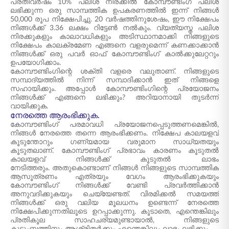
പ്രതിവർഷം 10% പലിശ നിരക്കിൽ കോമ്പൗണ്ടിംഗ് പലിശ
ലഭിക്കുന്ന ഒരു സാമ്പത്തിക ഉപകരണത്തിൽ ഇന്ന് നിങ്ങൾ
50,000 രൂപ നിക്ഷേപിച്ചു. 20 വർഷത്തിനുശേഷം, ഈ നിക്ഷേപം
നിങ്ങൾക്ക് 3.36 ലക്ഷം റിട്ടേൺ നൽകും. വ്യത്യസ്ത പലിശ
നിരക്കുകളും കാലാവധികളും അടിസ്ഥാനമാക്കി നിങ്ങളുടെ
നിക്ഷേപം കാലക്രമേണ എങ്ങനെ വളരുമെന്ന് കണക്കാക്കാൻ
നിങ്ങൾക്ക് ഒരു പവർ ഓഫ് കോമ്പൗണ്ടിംഗ് കാൽക്കുലേറ്ററും
ഉപയോഗിക്കാം.
കോമ്പൗണ്ടിംഗിന്റെ ശക്തി വളരെ വലുതാണ്. നിങ്ങളുടെ
സമ്പാദ്യത്തിൽ നിന്ന് സമ്പാദിക്കാൻ ഇത് നിങ്ങളെ
സഹായിക്കും. അപ്പോൾ കോമ്പൗണ്ടിംഗിന്റെ പ്രയോജനം
നിങ്ങൾക്ക് എങ്ങനെ ലഭിക്കും? അറിയാനായി തുടർന്ന്
വായിക്കുക.
നേരത്തെ ആരംഭിക്കുക.
കോമ്പൗണ്ടിംഗ് പരമാവധി പ്രയോജനപ്പെടുത്തണമെങ്കിൽ,
നിങ്ങൾ നേരത്തെ തന്നെ ആരംഭിക്കണം. നിക്ഷേപ കാലയളവ്
കൂടുന്തോറും ഗണ്യമായ വരുമാന സാധ്യതയും
കൂടുതലാണ്. കോമ്പൗണ്ടിംഗ് പ്രഭാവം കാരണം കൂടുതൽ
കാലയളവ് നിങ്ങൾക്ക് കൂടുതൽ ലാഭം
നേടിത്തരും. അതുകൊണ്ടാണ് നിങ്ങൾ നിങ്ങളുടെ സാമ്പത്തിക
ആസൂത്രണം എത്രയും വേഗം ആരംഭിക്കുകയും
കോമ്പൗണ്ടിംഗ് നിങ്ങൾക്ക് വേണ്ടി പ്രവർത്തിക്കാൻ
അനുവദിക്കുകയും ചെയ്യേണ്ടത്. വിരമിക്കൽ സമയത്ത്
നിങ്ങൾക്ക് ഒരു വലിയ മൂലധനം ഉണ്ടെന്ന് നേരത്തെ
നിക്ഷേപിക്കുന്നതിലൂടെ ഉറപ്പാക്കുന്നു. കൂടാതെ, എന്തെങ്കിലും
പ്രതികൂല സാഹചര്യമുണ്ടായാൽ, നിങ്ങളുടെ