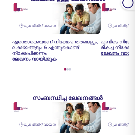
൨൰ മിനിറ്റ് വായന
൰ മിനിറ്റ് 
എന്തൊക്കെയാണ് നിക്ഷേപ തരങ്ങളും,
എവിടെ നിക്ഷേ
ലക്ഷ്യങ്ങളും & എന്തുകൊണ്ട്
മികച്ച നിക്ഷേ
നിക്ഷേപിക്കണം
ലേഖനം വായിക
ലേഖനം വായിക്കുക
സംബന്ധിച്ച ലേഖനങ്ങൾ
൨൰ മിനിറ്റ് വായന
൰ മിനിറ്റ് 