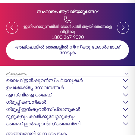
സഹായം ആവശ്യമുണ്ടോ?
Previous
Previou
ഇനിപറയുന്നതിൽ ടോൾ ഫ്രീ ആയി ഞങ്ങളെ
ഇനിപ
വിളിക്കൂ
1800 267 9090
അല്ലെങ്കിൽ ഞങ്ങളിൽ നിന്ന് ഒരു കോൾബാക്ക്
നേടുക
നിരാകരണം
ലൈഫ് ഇൻഷുറൻസ് പ്ലാനുകൾ
ഉപഭോക്തൃ സേവനങ്ങൾ
എസ്‌ബിഐ ലൈഫ്
ഗ്രൂപ്പ് കമ്പനികൾ
ഗ്രൂപ്പ് ഇൻഷുറൻസ് പ്ലാനുകൾ
ടൂളുകളും കാൽക്കുലേറ്ററുകളും
ലൈഫ് ഇൻഷുറൻസ് ലൈബ്രറി
ഞങ്ങളുമായി ബന്ധപ്പെടുക