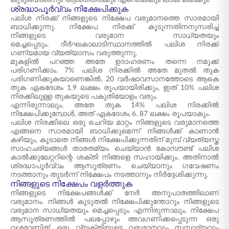
കുടുംബത്തിനും ആശ്രിതർക്കും എന്തെങ്കിലും ലാഭം ലഭിക്കും.
ശ്രദ്ധാപൂർവ്വം നിക്ഷേപിക്കുക
പലിശ നിരക്ക് നിങ്ങളുടെ നിക്ഷേപ വരുമാനത്തെ സാരമായി
ബാധിക്കുന്നു. നിക്ഷേപ നിരക്ക് കൂടുന്നതിനനുസരിച്ച്
നിങ്ങളുടെ വരുമാന സാധ്യതയും
മെച്ചപ്പെടും. ദീർഘകാലാടിസ്ഥാനത്തിൽ പലിശ നിരക്ക്
ഗണ്യമായ വ്യത്യാസം വരുത്തുന്നു.
മുകളിൽ പറഞ്ഞ അതേ ഉദാഹരണം തന്നെ നമുക്ക്
പരിഗണിക്കാം. 7% പലിശ നിരക്കിൽ അതേ മുതൽ തുക
പരിഗണിക്കുകയാണെങ്കിൽ, 20 വർഷാവസാനത്തോടെ ആകെ
തുക ഏകദേശം 1.9 ലക്ഷം രൂപയായിരിക്കും, ഇത് 10% പലിശ
നിരക്കിലുള്ള തുകയുടെ പകുതിയോളം വരും.
എന്നിരുന്നാലും, അതേ തുക 14% പലിശ നിരക്കിൽ
നിക്ഷേപിക്കുമ്പോൾ, അത് ഏകദേശം 6. 87 ലക്ഷം രൂപയാകും.
പലിശ നിരക്കിലെ ഒരു ചെറിയ മാറ്റം നിങ്ങളുടെ വരുമാനത്തെ
എങ്ങനെ സാരമായി ബാധിക്കുമെന്ന് നിങ്ങൾക്ക് കാണാൻ
കഴിയും, കൂടാതെ നിങ്ങൾ നിക്ഷേപിക്കുന്നതിന് മുമ്പ് വ്യത്യസ്ത
സാഹചര്യങ്ങൾ താരതമ്യം ചെയ്യാൻ കോമ്പൗണ്ട് പലിശ
കാൽക്കുലേറ്ററിന്റെ ശക്തി നിങ്ങളെ സഹായിക്കും. അതിനാൽ
ശ്രദ്ധാപൂർവ്വം ആസൂത്രണം ചെയ്യാനും ഗവേഷണം
നടത്താനും തുടർന്ന് നിക്ഷേപം നടത്താനും നിർദ്ദേശിക്കുന്നു.
നിങ്ങളുടെ നിക്ഷേപം വളർത്തുക
നിങ്ങളുടെ നിക്ഷേപങ്ങൾക്ക് നേർ അനുപാതത്തിലാണ്
വരുമാനം. നിങ്ങൾ കൂടുതൽ നിക്ഷേപിക്കുന്തോറും നിങ്ങളുടെ
വരുമാന സാധ്യതയും മെച്ചപ്പെടും. എന്നിരുന്നാലും, നിക്ഷേപ
ആസൂത്രണത്തിൽ പലപ്പോഴും അവഗണിക്കപ്പെടുന്ന ഒരു
വശമാണിത്. ഒരു വ്യക്തിയുടെ വരുമാനവും സമ്പാദ്യവും