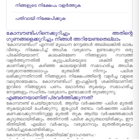
നിങ്ങളുടെ നിക്ഷേപം വളർത്തുക
പതിവായി നിക്ഷേപിക്കുക
കോമ്പൗണ്ടിംഗിനെക്കുറിച്ചും അതിന്റെ
ഗുണങ്ങളെക്കുറിച്ചും നിങ്ങൾ അറിയേണ്ടതെല്ലാം
'കോമ്പൗണ്ടിംഗ്' എന്നത് മൂലധന നേട്ടങ്ങൾ അല്ലെങ്കിൽ ലാഭം
വീണ്ടും നിക്ഷേപിച്ച് അധിക വരുമാനം ഉണ്ടാക്കുന്ന ഒരു
പ്രക്രിയയാണ്. കാലക്രമേണ നിങ്ങളുടെ സമ്പത്ത്
വളർത്തുന്നതിൽ കൂട്ടുപലിശയുടെ ശക്തി ഇത്
കാണിക്കുന്നു. കഴിഞ്ഞ കാലയളവിൽ സമാഹരിച്ച അധിക
വരുമാനത്തോടൊപ്പം മുതലിൽ നിന്നും പലിശ
ലഭിക്കുന്നതിനാൽ നിങ്ങളുടെ നിക്ഷേപത്തിന്റെ വളർച്ച വളരെ
വലുതായേക്കാം. കോമ്പൗണ്ടിംഗ് ഇഫക്റ്റിന്റെ ശക്തിയാണിത്,
ഇവിടെ നിങ്ങളുടെ പണം യഥാർത്ഥ തുകയും സമാഹരിച്ച
നേട്ടങ്ങളും സഹിതം വരുമാനം ഉണ്ടാക്കാൻ തുടങ്ങുന്നു.
എങ്ങനെയാണിത് പ്രവർത്തിക്കുന്നത്?
കോമ്പൗണ്ട് ചെയ്യുമ്പോൾ, ആദ്യ വർഷത്തെ പലിശ മുതൽ
തുകയുമായി ചേർക്കുന്നു. ഇപ്പോൾ രണ്ടാം വർഷത്തെ പലിശ
കണക്കാക്കുന്നതിനുള്ള മുതൽ തുക ആദ്യ വർഷത്തേക്കാൾ
കൂടുതലായിരിക്കും. അതിനാൽ പലിശ കൂടുതലായിരിക്കും. ഈ
രീതിയിൽ, എല്ലാ വർഷവും, വരുമാനവും മുതൽതുകയും
വർദ്ധിച്ചുകൊണ്ടിരിക്കും.
കോമ്പൗണ്ടിംഗിന്റെ ശക്തിയ്ക്ക് ഉദാഹരണം:-