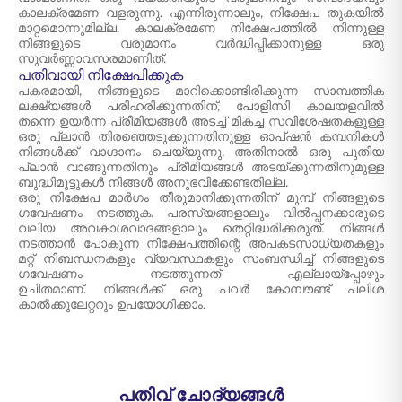
കാലക്രമേണ വളരുന്നു. എന്നിരുന്നാലും, നിക്ഷേപ തുകയിൽ
മാറ്റമൊന്നുമില്ല. കാലക്രമേണ നിക്ഷേപത്തിൽ നിന്നുള്ള
നിങ്ങളുടെ വരുമാനം വർദ്ധിപ്പിക്കാനുള്ള ഒരു
സുവർണ്ണാവസരമാണിത്.
പതിവായി നിക്ഷേപിക്കുക
പകരമായി, നിങ്ങളുടെ മാറിക്കൊണ്ടിരിക്കുന്ന സാമ്പത്തിക
ലക്ഷ്യങ്ങൾ പരിഹരിക്കുന്നതിന്, പോളിസി കാലയളവിൽ
തന്നെ ഉയർന്ന പ്രീമിയങ്ങൾ അടച്ച് മികച്ച സവിശേഷതകളുള്ള
ഒരു പ്ലാൻ തിരഞ്ഞെടുക്കുന്നതിനുള്ള ഓപ്ഷൻ കമ്പനികൾ
നിങ്ങൾക്ക് വാഗ്ദാനം ചെയ്യുന്നു, അതിനാൽ ഒരു പുതിയ
പ്ലാൻ വാങ്ങുന്നതിനും പ്രീമിയങ്ങൾ അടയ്ക്കുന്നതിനുമുള്ള
ബുദ്ധിമുട്ടുകൾ നിങ്ങൾ അനുഭവിക്കേണ്ടതില്ല.
ഒരു നിക്ഷേപ മാർഗം തീരുമാനിക്കുന്നതിന് മുമ്പ് നിങ്ങളുടെ
ഗവേഷണം നടത്തുക. പരസ്യങ്ങളാലും വിൽപ്പനക്കാരുടെ
വലിയ അവകാശവാദങ്ങളാലും തെറ്റിദ്ധരിക്കരുത്. നിങ്ങൾ
നടത്താൻ പോകുന്ന നിക്ഷേപത്തിന്റെ അപകടസാധ്യതകളും
മറ്റ് നിബന്ധനകളും വ്യവസ്ഥകളും സംബന്ധിച്ച് നിങ്ങളുടെ
ഗവേഷണം നടത്തുന്നത് എല്ലായ്പ്പോഴും
ഉചിതമാണ്. നിങ്ങൾക്ക് ഒരു പവർ കോമ്പൗണ്ട് പലിശ
കാൽക്കുലേറ്ററും ഉപയോഗിക്കാം.
പതിവ് ചോദ്യങ്ങൾ