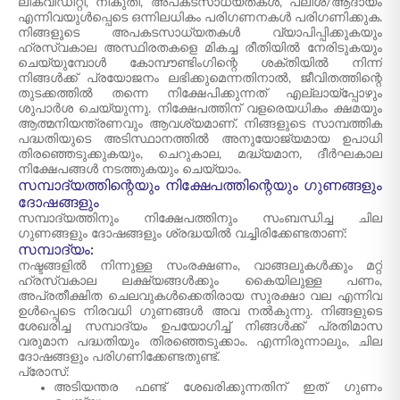
ലിക്വിഡിറ്റി, നികുതി, അപകടസാധ്യതകൾ, പലിശ/ആദായം
എന്നിവയുൾപ്പെടെ ഒന്നിലധികം പരിഗണനകൾ പരിഗണിക്കുക.
നിങ്ങളുടെ അപകടസാധ്യതകൾ വ്യാപിപ്പിക്കുകയും
ഹ്രസ്വകാല അസ്ഥിരതകളെ മികച്ച രീതിയിൽ നേരിടുകയും
ചെയ്യുമ്പോൾ കോമ്പൗണ്ടിംഗിന്റെ ശക്തിയിൽ നിന്ന്
നിങ്ങൾക്ക് പ്രയോജനം ലഭിക്കുമെന്നതിനാൽ, ജീവിതത്തിന്റെ
തുടക്കത്തിൽ തന്നെ നിക്ഷേപിക്കുന്നത് എല്ലായ്പ്പോഴും
ശുപാർശ ചെയ്യുന്നു. നിക്ഷേപത്തിന് വളരെയധികം ക്ഷമയും
ആത്മനിയന്ത്രണവും ആവശ്യമാണ്. നിങ്ങളുടെ സാമ്പത്തിക
പദ്ധതിയുടെ അടിസ്ഥാനത്തിൽ അനുയോജ്യമായ ഉപാധി
തിരഞ്ഞെടുക്കുകയും, ചെറുകാല, മദ്ധ്യമാന, ദീർഘകാല
നിക്ഷേപങ്ങൾ നടത്തുകയും ചെയ്യാം.
സമ്പാദ്യത്തിന്റെയും നിക്ഷേപത്തിന്റെയും ഗുണങ്ങളും
ദോഷങ്ങളും
സമ്പാദ്യത്തിനും നിക്ഷേപത്തിനും സംബന്ധിച്ച ചില
ഗുണങ്ങളും ദോഷങ്ങളും ശ്രദ്ധയിൽ വച്ചിരിക്കേണ്ടതാണ്:
സമ്പാദ്യം:
നഷ്ടങ്ങളിൽ നിന്നുള്ള സംരക്ഷണം, വാങ്ങലുകൾക്കും മറ്റ്
ഹ്രസ്വകാല ലക്ഷ്യങ്ങൾക്കും കൈയിലുള്ള പണം,
അപ്രതീക്ഷിത ചെലവുകൾക്കെതിരായ സുരക്ഷാ വല എന്നിവ
ഉൾപ്പെടെ നിരവധി ഗുണങ്ങൾ അവ നൽകുന്നു. നിങ്ങളുടെ
ശേഖരിച്ച സമ്പാദ്യം ഉപയോഗിച്ച് നിങ്ങൾക്ക് പ്രതിമാസ
വരുമാന പദ്ധതിയും തിരഞ്ഞെടുക്കാം. എന്നിരുന്നാലും, ചില
ദോഷങ്ങളും പരിഗണിക്കേണ്ടതുണ്ട്.
പ്രോസ്:
അടിയന്തര ഫണ്ട് ശേഖരിക്കുന്നതിന് ഇത് ഗുണം