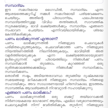
സമ്പാദ്യം
ഈ സമഗ്രമായ ഗൈഡിൽ, സമ്പാദ്യം എന്ന
ആശയത്തെക്കുറിച്ച് നമ്മൾ സമഗ്രമായി പര്യവേക്ഷണം
ചെയ്യും. അതിന്റെ പ്രാധാന്യം, ഫലപ്രദമായ
സമ്പാദ്യത്തിനുള്ള വിവിധ തന്ത്രങ്ങൾ, സാമ്പത്തിക
സുരക്ഷയ്ക്കും ഭാവി ലക്ഷ്യങ്ങൾക്കും സമ്പാദ്യം എങ്ങനെ
സംഭാവന ചെയ്യാം എന്നിവയിലായിരിക്കും ശ്രദ്ധ
കേന്ദ്രീകരിക്കുക.
പണം ലാഭിക്കുന്നത് എന്താണ്?
പണം ലാഭിക്കുന്നതിൽ നിങ്ങളുടെ ചെലവുകൾ
പരിമിതപ്പെടുത്തുകയും, ചെലവഴിക്കാത്ത പണം നിങ്ങളുടെ
നിയന്ത്രണത്തിൽ നിലനിർത്തുകയും, ഭാവിയിൽ അത്
വളർത്തിയെടുക്കുക എന്ന ലക്ഷ്യത്തോടെയുമാണ്
ഉൾപ്പെടുന്നത്. ഏത് പ്രായത്തിലും നിങ്ങൾക്ക് പണം
സമ്പാദിക്കാൻ തുടങ്ങാം. കുറഞ്ഞത് ഒരു
ദുരിതക്കാലത്തേക്കെങ്കിലും നിങ്ങൾക്ക് സമ്പാദിക്കാം,
സമ്പാദിക്കണം.
തൊഴിൽ നഷ്ടം, അടിയന്തരാവസ്ഥ തുടങ്ങിയ ദുഷ്‌കരമായ
സമയങ്ങളെ മറികടക്കാൻ നിങ്ങളുടെ സമ്പാദ്യം നിങ്ങളെ
സഹായിക്കും. അവ സാധാരണയായി ഹ്രസ്വകാല, ഇടത്തരം
സാമ്പത്തിക ആവശ്യങ്ങൾ നിറവേറ്റാൻ സഹായിക്കുന്നു.
എങ്ങനെ പണം ലാഭിക്കാം?
പണം ലാഭിക്കുന്നതിൽ ഒരു ബജറ്റ് തയ്യാറാക്കൽ
നിർണായകമായ ഭാഗമാണ്. ആദ്യം, എല്ലാ വരുമാനത്തെയും
ചെലവുകളിൽ നിന്ന് വേർതിരിക്കുക. തുടർന്ന്, നിങ്ങളുടെ