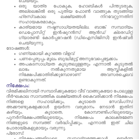
ചെയ്യും.
ഒരു യാത്ര പോകുക, ഹോബികൾ പിന്തുടരുക,
അല്ലെങ്കിൽ ഒരു പുതിയ ഫോൺ വാങ്ങുക തുടങ്ങിയ
ഹ്രസ്വകാല ലക്ഷ്യങ്ങൾ നിറവേറ്റുന്നതിന്
സഹായകരമാകും.
കാര്യമായ നഷ്ടസാധ്യതയില്ല. ബാങ്ക് സമ്പാദ്യം
ഡെപ്പോസിറ്റ് ഇൻഷുറൻസ് ആൻഡ് ക്രെഡിറ്റ്
ഗ്യാരണ്ടി കോർപ്പറേഷൻ (ഡിഐസിജിസി) ഇൻഷ്വർ
ചെയ്യുന്നു.
ദോഷങ്ങൾ:
ഗണ്യമായി കുറഞ്ഞ വിളവ്
പണപ്പെരുപ്പം മൂലം ബുദ്ധിമുട്ട് അനുഭവപ്പെട്ടേക്കാം
അപകടസാധ്യത കൂടുതലുള്ളതും എന്നാൽ കൂടുതൽ
ലാഭം നൽകുന്നതുമായ ആസ്തികളിൽ
നിക്ഷേപിക്കാതിരിക്കുമ്പോഴാണ് അവസരച്ചെലവ്
ഉണ്ടാകുന്നത്.
നിക്ഷേപം:
വിരമിക്കലിനായി സമ്പാദിക്കുകയോ വീട് വാങ്ങുകയോ പോലുള്ള
ദീർഘകാല സാമ്പത്തിക ലക്ഷ്യങ്ങൾ കൈവരിക്കാൻ നിക്ഷേപം
നിങ്ങളെ സഹായിക്കും, കൂടാതെ സേവിംഗ്സ്
അക്കൗണ്ടുകളേക്കാൾ ഉയർന്ന വരുമാനം നേടാൻ ഇതിന്
കഴിയും. കൂടാതെ, കോമ്പൗണ്ടിംഗിലൂടെയും
പുനർനിക്ഷേപത്തിലൂടെയും, നിക്ഷേപം കാലക്രമേണ
നിങ്ങളുടെ സമ്പത്ത് വർദ്ധിപ്പിക്കും. എന്നാൽ ഇത് ചില
പോരായ്മകളുമായും വരുന്നു.
പ്രോസ്:
നിക്ഷേപങ്ങളിലൂടെ, സമ്പാദ്യത്തേക്കാൾ ഉയർന്ന