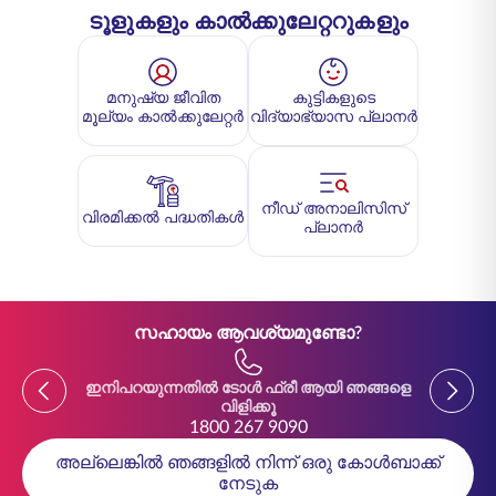
ടൂളുകളും കാൽക്കുലേറ്ററുകളും
മനുഷ്യ ജീവിത
കുട്ടികളുടെ
മൂല്യം കാൽക്കുലേറ്റർ
വിദ്യാഭ്യാസ പ്ലാനർ
നീഡ് അനാലിസിസ്
വിരമിക്കൽ പദ്ധതികൾ
പ്ലാനർ
സഹായം ആവശ്യമുണ്ടോ?
Previous
Previou
ഇനിപറയുന്നതിൽ ടോൾ ഫ്രീ ആയി ഞങ്ങളെ
ഇനിപ
വിളിക്കൂ
1800 267 9090
അല്ലെങ്കിൽ ഞങ്ങളിൽ നിന്ന് ഒരു കോൾബാക്ക്
നേടുക