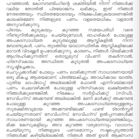
പറഞ്ഞാൽ, കോമ്പൗണ്ടിംഗിന്റെ ശക്തിയിൽ നിന്ന് നിങ്ങൾക്ക്
വലിയ തോതിൽ പ്രയോജനം ലഭിക്കും, ഇത് നിങ്ങൾ
നേരത്തെയും സ്ഥിരതയോടെയും നിക്ഷേപിക്കുകയാണെങ്കിൽ
കാലക്രമേണ നിങ്ങളുടെ പണം വളരെയധികം വളരാൻ
അനുവദിക്കുന്നു.
പ്രായം കൂടുകയും കുറഞ്ഞ സമയപരിധി വരെ
നീണ്ടുനിൽക്കുകയും ചെയ്യുമ്പോൾ, ഓഹരികൾ പോലുള്ള
അപകടസാധ്യത കൂടുതലുള്ള ആസ്തികളിൽ നിന്ന്
ബോണ്ടുകൾ, പണം തുടങ്ങിയ യാഥാസ്ഥിതിക ആസ്തികളിലേക്ക്
മാറാൻ വിദഗ്ദ്ധർ ഉപദേശിക്കുന്നു. കാരണം, നിങ്ങൾ വിരമിക്കാൻ
ആഗ്രഹിക്കുന്നതിന് തൊട്ടുമുമ്പ് വിപണി തകർന്നാൽ,
ഹ്രസ്വകാല അസ്ഥിരത കൂടുതൽ അപകടസാധ്യത
സൃഷ്ടിച്ചേക്കാം.
ചെറുപ്പക്കാർക്ക് പോലും പണം ലാഭിക്കുന്നത് സാധാരണയായി
ഒരു മികച്ച ആശയമാണ്, പ്രത്യേകിച്ചും അവധിക്കാല യാത്ര,
പുതിയ ലാപ്‌ടോപ്പ് അല്ലെങ്കിൽ ഫോൺ എന്നിവയ്‌ക്കായി
പണം ചെലവഴിക്കൽ പോലുള്ള ഹ്രസ്വകാല ലക്ഷ്യങ്ങൾ
നിങ്ങൾക്കുണ്ടെങ്കിൽ. നിക്ഷേപ സർട്ടിഫിക്കറ്റ് (സിഡി),
സേവിംഗ്‌സ് അക്കൗണ്ട് അല്ലെങ്കിൽ മണി മാർക്കറ്റ് അക്കൗണ്ട്
പോലുള്ള കുറഞ്ഞ അപകടസാധ്യതയുള്ളതും
സുരക്ഷിതവുമായ അക്കൗണ്ടിലേക്ക് ഫണ്ട് ട്രാൻസ്ഫർ
ചെയ്യുന്നതാണ് സേവിംഗ്‌സ്. സേവിംഗ്‌സ് ഉൽപ്പന്നങ്ങൾക്ക്
സാധാരണയായി കുറഞ്ഞ അപകടസാധ്യതയുണ്ടെങ്കിലും,
മിക്ക കേസുകളിലും അവ കുറഞ്ഞ വരുമാനവും വാഗ്ദാനം
ചെയ്യുന്നു. നിങ്ങളുടെ പണമൊന്നും നഷ്ടപ്പെടുത്താൻ
നിങ്ങൾക്ക് കഴിയില്ലെങ്കിൽ, നിങ്ങൾ അത് ഉടൻ ആക്‌സസ്