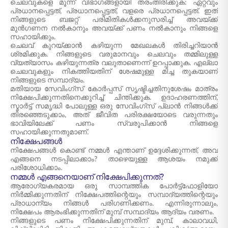
ചെലവുകളെ മൂന്ന് വിഭാഗങ്ങളായി തരംതിരിക്കുക: ഏറ്റവും
പ്രധാനപ്പെട്ടത്, പ്രധാനപ്പെട്ടത്, വളരെ പ്രധാനപ്പെട്ടത്. ഇത്
നിങ്ങളുടെ ബജറ്റ് പരിമിതികൾക്കനുസരിച്ച് അവയ്ക്ക്
മുൻഗണന നൽകാനും അവയ്ക്ക് പണം നൽകാനും നിങ്ങളെ
സഹായിക്കും.
ചെലവ് കുറയ്ക്കാൻ കഴിയുന്ന മേഖലകൾ തിരിച്ചറിയാൻ
ശ്രമിക്കുക. നിങ്ങളുടെ വരുമാനവും ചെലവും തമ്മിലുള്ള
വ്യത്യാസം കഴിയുന്നത്ര വലുതാണെന്ന് ഉറപ്പാക്കുക. എല്ലാ
ചെലവുകളും നികത്തിയതിന് ശേഷമുള്ള മിച്ച തുകയാണ്
നിങ്ങളുടെ സമ്പാദ്യം.
മതിയായ സേവിംഗ്സ് കോർപ്പസ് സൃഷ്ടിച്ചതിനുശേഷം മാത്രം
നിക്ഷേപിക്കുന്നതിനെക്കുറിച്ച് ചിന്തിക്കുക. ഉദാഹരണത്തിന്,
സ്മാർട്ട് സമൃദ്ധി പോലുള്ള ഒരു സേവിംഗ്സ് പ്ലാൻ നിങ്ങൾക്ക്
തിരഞ്ഞെടുക്കാം, അത് ജീവിത പരിരക്ഷയോടെ വരുന്നതും
ഭാവിയിലേക്ക് പണം സ്വരൂപിക്കാൻ നിങ്ങളെ
സഹായിക്കുന്നതുമാണ്.
നിക്ഷേപങ്ങൾ
നിക്ഷേപങ്ങൾ കൊണ്ട് നമ്മൾ എന്താണ് ഉദ്ദേശിക്കുന്നത്, അവ
എങ്ങനെ നടപ്പിലാക്കാം? താഴെയുള്ള ആശയം നമുക്ക്
പരിശോധിക്കാം.
നമ്മൾ എങ്ങനെയാണ് നിക്ഷേപിക്കുന്നത്?
ആരോഗ്യകരമായ ഒരു സാമ്പത്തിക പോർട്ട്ഫോളിയോ
നിർമ്മിക്കുന്നതിന് നിക്ഷേപത്തിന്റെയും സമ്പാദ്യത്തിന്റെയും
പ്രാധാന്യം നിങ്ങൾ പരിഗണിക്കണം. എന്നിരുന്നാലും,
നിക്ഷേപം ആരംഭിക്കുന്നതിന് മുമ്പ് സമ്പാദ്യം ആദ്യം വരണം.
നിങ്ങളുടെ പണം നിക്ഷേപിക്കുന്നതിന് മുമ്പ്, കാലാവധി,