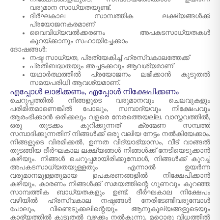
വരുമാന സാധ്യതയുണ്ട്.
ദീർഘകാല സാമ്പത്തിക ലക്ഷ്യങ്ങൾക്ക്
പ്രയോജനകരമാണ്
വൈവിധ്യവൽക്കരണം അപകടസാധ്യതകൾ
കുറയ്ക്കാനും സഹായിച്ചേക്കാം
ദോഷങ്ങൾ:
നഷ്ട സാധ്യത, പ്രത്യേകിച്ച് ഹ്രസ്വകാലത്തേക്ക്
പ്രതിബദ്ധതയും അച്ചടക്കവും ആവശ്യമാണ്
യഥാർത്ഥത്തിൽ പ്രയോജനം ലഭിക്കാൻ കൂടുതൽ
സമയപരിധി ആവശ്യമാണ്.
എപ്പോൾ ലാഭിക്കണം, എപ്പോൾ നിക്ഷേപിക്കണം
ചെറുപ്പത്തിൽ നിങ്ങളുടെ വരുമാനവും ചെലവുകളും
പരിമിതമാണെങ്കിൽ പോലും, സമ്പാദ്യവും നിക്ഷേപവും
ആരംഭിക്കാൻ ഒരിക്കലും വളരെ നേരത്തെയല്ല. വാസ്തവത്തിൽ,
ഒരു തുടക്കം കുറിക്കുന്നത് ക്രമേണ സമ്പത്ത്
സമ്പാദിക്കുന്നതിന് നിങ്ങൾക്ക് ഒരു വലിയ നേട്ടം നൽകിയേക്കാം.
നിങ്ങളുടെ വിരമിക്കൽ, ഉന്നത വിദ്യാഭ്യാസം, വീട് വാങ്ങൽ
തുടങ്ങിയ ദീർഘകാല ലക്ഷ്യങ്ങൾ നിങ്ങൾക്ക് നേടിയെടുക്കാൻ
കഴിയും. നിങ്ങൾ ചെറുപ്പമായിരിക്കുമ്പോൾ, നിങ്ങൾക്ക് കുറച്ച്
അപകടസാധ്യതയുള്ളതും എന്നാൽ ഉയർന്ന
വരുമാനമുള്ളതുമായ ഉപകരണങ്ങളിൽ നിക്ഷേപിക്കാൻ
കഴിയും, കാരണം നിങ്ങൾക്ക് സമയത്തിന്റെ ഗുണവും കുറഞ്ഞ
സാമ്പത്തിക ബാധ്യതകളും ഉണ്ട്. ദീർഘകാല നിക്ഷേപം
വഴിയിൽ ഹ്രസ്വകാല നഷ്ടങ്ങൾ നേരിടേണ്ടിവരുമ്പോൾ
പോലും, വീണ്ടെടുക്കലിന്റെയും ആനുകൂല്യങ്ങളുടെയും
കാര്യത്തിൽ കൂടുതൽ വഴക്കം നൽകുന്നു. മറ്റൊരു വിധത്തിൽ