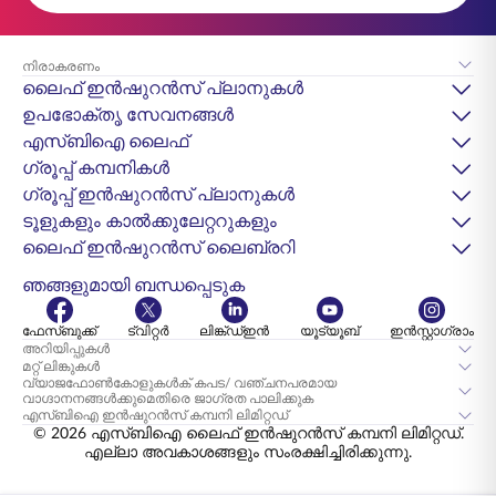
നിരാകരണം
ലൈഫ് ഇൻഷുറൻസ് പ്ലാനുകൾ
ഉപഭോക്തൃ സേവനങ്ങൾ
എസ്‌ബിഐ ലൈഫ്
ഗ്രൂപ്പ് കമ്പനികൾ
ഗ്രൂപ്പ് ഇൻഷുറൻസ് പ്ലാനുകൾ
ടൂളുകളും കാൽക്കുലേറ്ററുകളും
ലൈഫ് ഇൻഷുറൻസ് ലൈബ്രറി
ഞങ്ങളുമായി ബന്ധപ്പെടുക
ഫേസ്ബുക്ക്
ട്വിറ്റർ
ലിങ്ക്ഡ്ഇൻ
യൂട്യൂബ്
ഇൻസ്റ്റാഗ്രാം
അറിയിപ്പുകൾ
മറ്റ് ലിങ്കുകൾ
വ്യാജഫോൺകോളുകൾക് കപട/ വഞ്ചനപരമായ
വാഗ്ദാനനങ്ങൾക്കുമെതിരെ ജാഗ്രത പാലിക്കുക
എസ്‌ബി‌ഐ ഇൻഷുറൻസ് കമ്പനി ലിമിറ്റഡ്
© 2026 എസ്‌ബിഐ ലൈഫ് ഇൻഷുറൻസ് കമ്പനി ലിമിറ്റഡ്.
എല്ലാ അവകാശങ്ങളും സംരക്ഷിച്ചിരിക്കുന്നു.