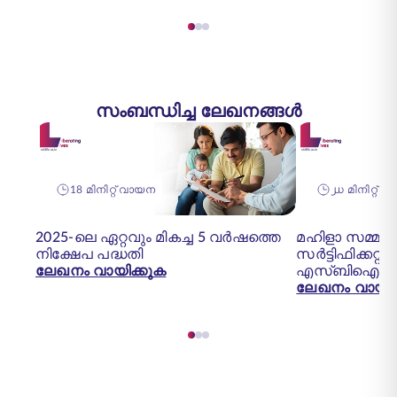
സംബന്ധിച്ച ലേഖനങ്ങൾ
18 മിനിറ്റ് വായന
൰ മിനിറ്റ് 
2025-ലെ ഏറ്റവും മികച്ച 5 വർഷത്തെ
മഹിളാ സമ്മാ
നിക്ഷേപ പദ്ധതി
സർട്ടിഫിക്കറ്റ്
ലേഖനം വായിക്കുക
എസ്‌ബി‌ഐ 
ലേഖനം വായിക