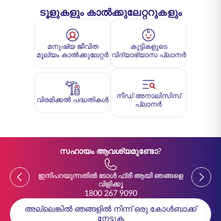
ടൂളുകളും കാൽക്കുലേറ്ററുകളും
മനുഷ്യ ജീവിത
കുട്ടികളുടെ
മൂല്യം കാൽക്കുലേറ്റർ
വിദ്യാഭ്യാസ പ്ലാനർ
നീഡ് അനാലിസിസ്
വിരമിക്കൽ പദ്ധതികൾ
പ്ലാനർ
സഹായം ആവശ്യമുണ്ടോ?
Previous
Previou
ഇനിപറയുന്നതിൽ ടോൾ ഫ്രീ ആയി ഞങ്ങളെ
ഇനിപ
വിളിക്കൂ
1800 267 9090
അല്ലെങ്കിൽ ഞങ്ങളിൽ നിന്ന് ഒരു കോൾബാക്ക്
നേടുക