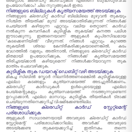
അപ്പോൾ, ക്രെഡിറ്റ് കാർഡുകൾ എങ്ങനെ ബുദ്ധിപൂർവ്വം
ഉപയോഗിക്കാം? ചില നുറുങ്ങുകൾ ഇതാ.
നിങ്ങളുടെ ബില്ലുകൾ കൃത്യസമയത്ത് അടയ്ക്കുക
നിങ്ങളുടെ ക്രെഡിറ്റ് കാർഡ് ബില്ലിലെ മുഴുവൻ തുകയും
നിശ്ചിത തീയതിക്ക് മുമ്പ് അടയ്ക്കാതിരിക്കുന്നത് നിങ്ങൾക്ക്
ചെയ്യാൻ കഴിയുന്ന ഏറ്റവും വലിയ തെറ്റാണ്. കാർഡ്
നൽകുന്ന കമ്പനികൾ കുടിശ്ശിക തുകയ്ക്ക് കനത്ത പലിശ
ഈടാക്കുന്നു. ഇങ്ങനെയാണ് ആളുകൾ കുപ്രസിദ്ധമായ
"കടക്കെണിയിൽ" വീഴുന്നത്. നിങ്ങൾ ഏറ്റവും കുറഞ്ഞ
തുകയിൽ ശ്രദ്ധ കേന്ദ്രീകരിക്കുകയാണെങ്കിൽ, കടം
വേഗത്തിൽ വളരും. അതിനാൽ, നിങ്ങളുടെ ക്രെഡിറ്റ് കാർഡ്
മിതമായി ഉപയോഗിക്കുക, നിങ്ങൾക്ക് കൃത്യസമയത്ത്
തിരിച്ചടയ്ക്കാൻ കഴിയുമെന്ന് നിങ്ങൾക്കറിയാവുന്ന തുക
മാത്രം ചെലവഴിക്കുക.
കുടിശ്ശിക തുക ഡയറക്ട് ഡെബിറ്റ് വഴി അടയ്ക്കുക
മികച്ച സിബിൽ സ്കോർ നിലനിർത്തണമെങ്കിൽ കുടിശ്ശികയുള്ള
എല്ലാ കടങ്ങളും കൃത്യസമയത്ത് അടച്ചുതീർക്കണം.
ക്രെഡിറ്റ് കാർഡുകൾ ഉൾപ്പെടെയുള്ള എല്ലാ
പേയ്‌മെന്റുകളും കൃത്യസമയത്ത് നടത്തുന്നുണ്ടെന്ന്
ഉറപ്പാക്കാൻ, എല്ലാ മാസവും കുടിശ്ശിക തീയതികൾ ട്രാക്ക്
ചെയ്യുന്നതിനെക്കുറിച്ച് വിഷമിക്കേണ്ടതില്ല.
നിങ്ങളുടെ ക്രെഡിറ്റ് കാർഡ് സ്റ്റേറ്റ്മെന്റ്
പരിശോധിക്കുക
ആളുകൾ സാധാരണയായി അവരുടെ ക്രെഡിറ്റ് കാർഡ്
സ്റ്റേറ്റ്മെന്റ് പരിശോധിക്കാറില്ല, അവർക്ക് അവരുടെ
അടയ്‌ക്കേണ്ട തുകയെക്കുറിച്ച് ഇതിനകം തന്നെ