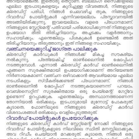
അറിയാമെങ്കിൽ. ഇതൊരു തെറ്റാണ്. ബില്ലിംഗ് സൈക്കിളിലെ
എല്ലാ ഇടപാടുകളെയും കുറിച്ചുള്ള വിവരങ്ങൾ, നിങ്ങളുടെ
ക്രെഡിറ്റ് പരിധി, നിങ്ങൾ ചെലവഴിച്ച തുക, നിങ്ങളുടെ
റിവാർഡ് പോയിന്റുകൾ എന്നിവയെല്ലാം പ്രസ്താവനയിൽ
അടങ്ങിയിരിക്കുന്നു, ഇവയെല്ലാം വളരെ പ്രധാനമാണ്.
നിങ്ങളുടെ സ്റ്റേറ്റ്മെന്റ് പതിവായി പരിശോധിക്കുന്നത് നിങ്ങളുടെ
ഉപയോഗ രീതി തിരിച്ചറിയാനും അച്ചടക്കം വളർത്താനും
സഹായിക്കും. എന്തെങ്കിലും പിശകുകൾ ഉണ്ടെങ്കിൽ അത്
തിരിച്ചറിയാനും തിരുത്താനും ഇത് നിങ്ങളെ സഹായിക്കും.
വഞ്ചനയെക്കുറിച്ച് ജാഗ്രത പാലിക്കുക
ക്രെഡിറ്റ് കാർഡുകൾ നിങ്ങൾക്ക് മികച്ച സൗകര്യം
നൽകുന്നു, പ്രത്യേകിച്ച് ഓൺലൈനിൽ ഷോപ്പിംഗ്
നടത്തുമ്പോൾ. എന്നാൽ ക്രെഡിറ്റ് കാർഡ് ഓൺലൈനിൽ
എങ്ങനെ സുരക്ഷിതമായി ഉപയോഗിക്കാമെന്ന് അറിയേണ്ടത്
നിർണായകമാണ്. വഞ്ചന ഒഴിവാക്കാൻ ആവശ്യമായ എല്ലാ
നടപടികളും സ്വീകരിക്കേണ്ടത് പ്രധാനമാണ്. നിങ്ങൾ
ഓൺലൈനിൽ ഷോപ്പിംഗ് നടത്തുകയാണെന്ന് പറയാം.
വെബ്‌സൈറ്റിന് സുരക്ഷിതമായ ഒരു പേയ്‌മെന്റ് ഗേറ്റ്‌വേ
ഉണ്ടെന്ന് ഉറപ്പാക്കുക. എന്തെങ്കിലും അസ്ഥാനത്താണെന്ന്
തോന്നിയാൽ ഒരിക്കലും ഇടപാടുമായി മുന്നോട്ട് പോകരുത്.
കൂടാതെ, ഫോണിലൂടെ നിങ്ങളുടെ ക്രെഡിറ്റ് കാർഡ്
വിശദാംശങ്ങൾ ഒരിക്കലും വെളിപ്പെടുത്തരുത്.
റിവാർഡ് പോയിന്റുകൾ ഉപയോഗിക്കുക
നിങ്ങളുടെ ക്രെഡിറ്റ് കാർഡ് സ്റ്റേറ്റ്മെന്റ് നോക്കി നിങ്ങളുടെ
റിവാർഡ് പോയിന്റുകളുടെ നിലവിലെ സ്ഥിതി മനസ്സിലാക്കുക,
അവ റിഡീം ചെയ്യാൻ മറക്കരുത്. കൂടാതെ, നിങ്ങൾ ഒരു