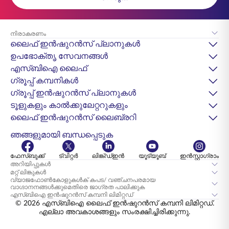
നിരാകരണം
ലൈഫ് ഇൻഷുറൻസ് പ്ലാനുകൾ
ഉപഭോക്തൃ സേവനങ്ങൾ
എസ്‌ബിഐ ലൈഫ്
ഗ്രൂപ്പ് കമ്പനികൾ
ഗ്രൂപ്പ് ഇൻഷുറൻസ് പ്ലാനുകൾ
ടൂളുകളും കാൽക്കുലേറ്ററുകളും
ലൈഫ് ഇൻഷുറൻസ് ലൈബ്രറി
ഞങ്ങളുമായി ബന്ധപ്പെടുക
ഫേസ്ബുക്ക്
ട്വിറ്റർ
ലിങ്ക്ഡ്ഇൻ
യൂട്യൂബ്
ഇൻസ്റ്റാഗ്രാം
അറിയിപ്പുകൾ
മറ്റ് ലിങ്കുകൾ
വ്യാജഫോൺകോളുകൾക് കപട/ വഞ്ചനപരമായ
വാഗ്ദാനനങ്ങൾക്കുമെതിരെ ജാഗ്രത പാലിക്കുക
എസ്‌ബി‌ഐ ഇൻഷുറൻസ് കമ്പനി ലിമിറ്റഡ്
© 2026 എസ്‌ബിഐ ലൈഫ് ഇൻഷുറൻസ് കമ്പനി ലിമിറ്റഡ്.
എല്ലാ അവകാശങ്ങളും സംരക്ഷിച്ചിരിക്കുന്നു.