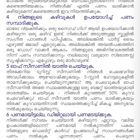
പോകൽ തുടങ്ങിയവയുമായി ബന്ധപ്പെട്ടതാണെന്ന് നിങ്ങൾ
കണ്ടെത്തിയേക്കാം. നിങ്ങൾക്ക് എത്ര പണം ലാഭിക്കാൻ
കഴിയുമെന്ന് കണ്ടെത്താൻ ഇവ നിയന്ത്രിക്കുക.
4 നിങ്ങളുടെ കഴിവുകൾ ഉപയോഗിച്ച് പണം
സമ്പാദിക്കുക.
ഓരോ വ്യക്തിക്കും ഒരു സൈഡ് ഗിഗ് ആയി ഉപയോഗിക്കാൻ
കഴിയുന്ന ഒരു കഴിവ് ഉണ്ട്. നിങ്ങൾക്ക് അടുത്തുള്ള സ്കൂളിൽ
സംഗീത പാഠങ്ങൾ പഠിപ്പിക്കാം, അല്ലെങ്കിൽ പാർട്ട് ടൈം
എഴുത്ത് ജോലി ഏറ്റെടുക്കാം, അല്ലെങ്കിൽ അയൽപക്കത്തിന്
ഒരു ഡോഗ് വാക്കർ ആകാം. നിങ്ങളുടെ അഭിനിവേശത്തിൽ
നിന്ന് പണം സമ്പാദിക്കാനും നല്ലൊരു വരുമാന സ്രോതസ്സ്
സൃഷ്ടിക്കാനും എപ്പോഴും ഒരു മാർഗമുണ്ട്.
5 ഓഫ് സീസണിൽ യാത്ര ചെയ്യുക.
തിരക്കേറിയ ടൂറിസ്റ്റ് സീസണിൽ നിങ്ങൾ ചെലവേറിയ
അവധിക്കാലം ആഘോഷിക്കുകയും 5-സ്റ്റാർ ഹോട്ടലുകളിൽ
താമസിക്കുകയും ചെയ്യുന്നുണ്ടോ? ആ ചെലവുകൾ ഓഫ്
സീസണിൽ അതേ സ്ഥലത്തേക്കുള്ള ഒരു ബജറ്റ് യാത്രയുമായി
താരതമ്യം ചെയ്യുക - നിങ്ങൾ കുറഞ്ഞത് 50% കുറവ്
ചെലവഴിക്കും! ഓഫ് സീസൺ യാത്ര പണം ലാഭിക്കുകയും
തിരക്ക് കുറവായതിനാൽ സ്ഥലത്തെക്കുറിച്ച് മികച്ച അനുഭവം
നൽകുകയും ചെയ്യുന്നു.
6 പണമായിട്ടല്ല, ഡിജിറ്റലായി പണമടയ്ക്കുക.
നിങ്ങൾക്ക് സ്വയം ചെയ്യാൻ കഴിയുന്ന ഏറ്റവും വലിയ
ഉപകാരങ്ങളിലൊന്ന് പണമായി നൽകുന്നതിന് പകരം
നിങ്ങളുടെ ഡെബിറ്റ് കാർഡ് ഉപയോഗിച്ച് സാധനങ്ങൾക്ക്
പണം നൽകുക എന്നതാണ്. പണം പെട്ടെന്ന്