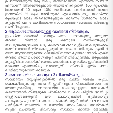
ഉപയോഗിക്കുന്ന ഒരു മികച്ച തന്ത്രമാണിത്. എന്നാൽ നിങ്ങൾ
എന്താണ് തിരഞ്ഞെടുക്കാൻ ആഗ്രഹിക്കുന്നത്: 100 രൂപയ്ക്ക്
(അതായത് 10 രൂപ) 10% ലാഭിക്കുക അല്ലെങ്കിൽ അതേ
ഇനത്തിന് 25 രൂപ ലാഭിക്കുക? എല്ലായ്പ്പോഴും യഥാർത്ഥ
രൂപയുടെ ലാഭം തിരഞ്ഞെടുക്കുക, കാരണം ശതമാനം ലാഭം
കൂടുതൽ പണം ലാഭിക്കാതെ സാധനങ്ങൾ വാങ്ങാൻ നിങ്ങളെ
വഞ്ചിച്ചേക്കാം.
2 ആവേശത്തോടെയുള്ള വാങ്ങൽ നിർത്തുക.
ഇംപൾസ് വാങ്ങൽ ധാരാളം പണം പാഴാക്കുന്നു. അടുത്ത
തവണ നിങ്ങൾ ഒരു കടയുടെ സമീപത്തുകൂടി
കടന്നുപോകുമ്പോൾ ഒരു മനോഹരമായ വസ്ത്രം കാണുമ്പോൾ,
അത് വാങ്ങാൻ തിരക്കുകൂട്ടരുത്. സ്വയം ചോദിക്കുക: എനിക്ക്
അത് ആവശ്യമുണ്ടോ? വിലയ്ക്ക് ന്യായമുണ്ടോ? ഞാൻ എത്ര
തവണ അത് ഉപയോഗിക്കും? പിന്നീട് തിരിച്ചുവരിക, ഒരുപക്ഷേ
കുറച്ച് ദിവസങ്ങൾക്ക് ശേഷം. യഥാർത്ഥ ആവശ്യം ഇല്ലെങ്കിൽ
മാത്രമേ എന്തെങ്കിലും വാങ്ങരുത് - നിങ്ങൾ എത്ര പണം
ലാഭിക്കുന്നുവെന്ന് കാണുക.
3 അനാവശ്യ ചെലവുകൾ നിയന്ത്രിക്കുക.
സമ്പാദ്യം സൃഷ്ടിക്കുന്നതിൽ ഒരു വലിയ ഘടകം കുറച്ച്
ചെലവഴിക്കുക എന്നതാണ്. ഇത് വളരെ പ്രാഥമികമാണെന്ന്
തോന്നുമെങ്കിലും, അനാവശ്യ ചെലവുകളുടെ മേഖലകൾ
കണ്ടെത്താൻ നിങ്ങളുടെ പ്രതിമാസ ചെലവ് ഷീറ്റിൽ അൽപ്പം
ആഴ്ന്നിറങ്ങേണ്ടതുണ്ട്. ഈ ചെലവുകളിൽ ഭൂരിഭാഗവും
പലപ്പോഴും പുറത്ത് ഭക്ഷണം കഴിക്കൽ, ആഴ്ചയിൽ പല തവണ
പാർട്ടികൾ നടത്തൽ, ചെലവേറിയ അവധിക്കാല യാത്രകൾ
ബുക്ക് ചെയ്യൽ, ദിവസവും സ്വന്തം കാറിൽ ജോലിക്ക്