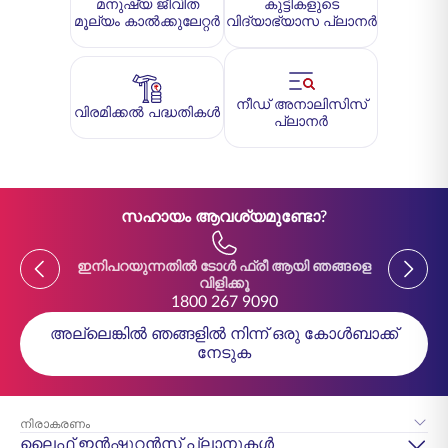
മനുഷ്യ ജീവിത
കുട്ടികളുടെ
മൂല്യം കാൽക്കുലേറ്റർ
വിദ്യാഭ്യാസ പ്ലാനർ
നീഡ് അനാലിസിസ്
വിരമിക്കൽ പദ്ധതികൾ
പ്ലാനർ
സഹായം ആവശ്യമുണ്ടോ?
Previous
Previou
ഇനിപറയുന്നതിൽ ടോൾ ഫ്രീ ആയി ഞങ്ങളെ
ഇനിപ
വിളിക്കൂ
1800 267 9090
അല്ലെങ്കിൽ ഞങ്ങളിൽ നിന്ന് ഒരു കോൾബാക്ക്
നേടുക
നിരാകരണം
ലൈഫ് ഇൻഷുറൻസ് പ്ലാനുകൾ