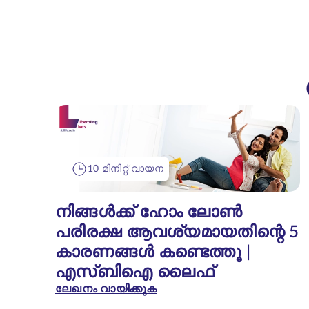
10 മിനിറ്റ് വായന
നിങ്ങൾക്ക് ഹോം ലോൺ
പരിരക്ഷ ആവശ്യമായതിന്റെ 5
കാരണങ്ങൾ കണ്ടെത്തൂ |
എസ്‌ബി‌ഐ ലൈഫ്
ലേഖനം വായിക്കുക