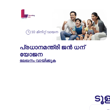
10 മിനിറ്റ് വായന
പ്രധാനമന്ത്രി ജൻ ധന്
യോജന
ലേഖനം വായിക്കുക
ടൂള