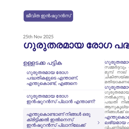
ജീവിത ഇൻഷുറൻസ്
25th Nov 2025
ഗുരുതരമായ രോഗ പദ്ധ
ഗുരുതരമായ
ഉള്ളടക്ക പട്ടിക
സമ്മർദ്ദവു
ഗുരുതരമായ രോഗ
മുമ്പ് നാല
ചികിത്സയ്
പദ്ധതികളുടെ എന്താണ്,
മതിയാകണമെന
എന്തുകൊണ്ട്, എങ്ങനെ
ഗുരുതരമാ
ഗുരുതരമായ 
ഗുരുതരമായ രോഗ
നൽകുന്നു.
ഇൻഷുറൻസ് പ്ലാൻ എന്താണ്?
പദ്ധതി ന
ആനുകൂല്യ പ
നിങ്ങൾക്ക് 
എന്തുകൊണ്ടാണ് നിങ്ങൾ ഒരു
എന്തുകൊണ്
ക്രിട്ടിക്കൽ ഇൽനെസ്
ലഭ്യമായ ഏ
ഇൻഷുറൻസ് പ്ലാനിലേക്ക്
വിപണിയിലെ