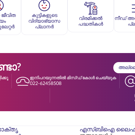
 ജീവിത
കുട്ടികളുടെ
വിരമിക്കൽ
നീഡ് അ
്യം
വിദ്യാഭ്യാസ
പദ്ധതികൾ
പ്
ലേറ്റർ
പ്ലാനർ
ടോ?
അല്ലെങ
ക്കൂ
ഇനിപറയുന്നതിൽ മിസ്ഡ് കോൾ ചെയ്യുക
022-62458508
ോക്തൃ
എസ്‌ബിഐ ലൈഫ