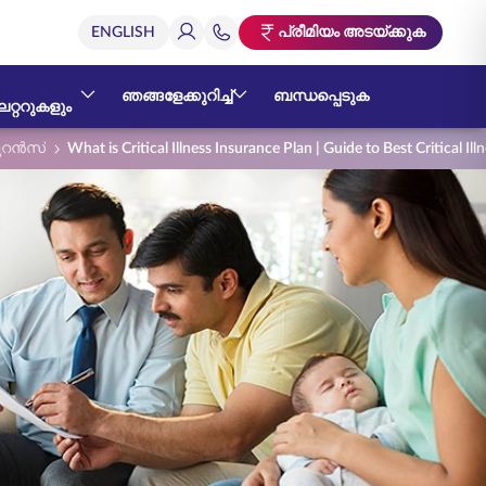
പ്രീമിയം അടയ്ക്കുക
ഞങ്ങളേക്കുറിച്ച്
ബന്ധപ്പെടുക
റ്ററുകളും
റൻസ്
What is Critical Illness Insurance Plan | Guide to Best Critical Ill