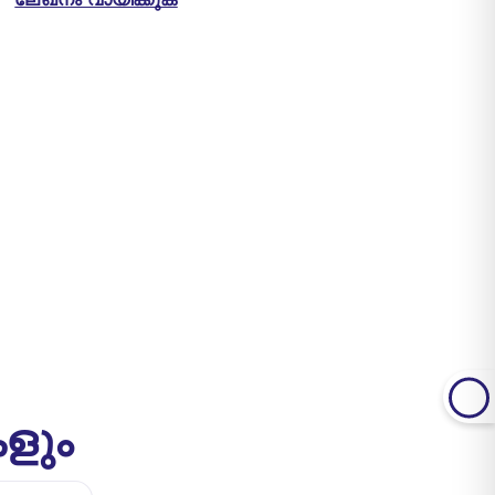
ലേഖനം വായിക്കുക
കളും