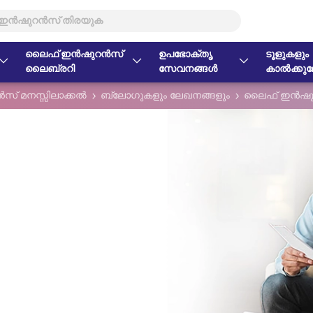
ലൈഫ് ഇൻഷുറൻസ്
ഉപഭോക്തൃ
ടൂളുകളും
ലൈബ്രറി
സേവനങ്ങൾ
കാൽക്കുലേ
് മനസ്സിലാക്കൽ
ബ്ലോഗുകളും ലേഖനങ്ങളും
ലൈഫ് ഇൻഷു