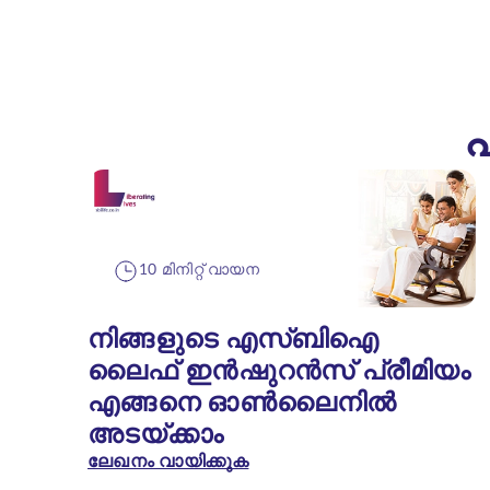
പ
10 മിനിറ്റ് വായന
നിങ്ങളുടെ എസ്‌ബിഐ
ലൈഫ് ഇൻഷുറൻസ് പ്രീമിയം
എങ്ങനെ ഓൺലൈനിൽ
അടയ്ക്കാം
ലേഖനം വായിക്കുക