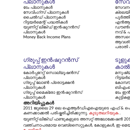
പ്ലാനുകൾ
സേവ
ടേം പ്ലാനുകൾ
സേവനങ്
സേവിംഗ്സ് പ്ലാനുകൾ
ക്ലെയി
ചൈൽഡ് പ്ലാനുകൾ
പൂർത്ത
റിട്ടയർമെന്റ് പദ്ധതികൾ
എൻആ
യൂണിറ്റ് ലിങ്ക്ഡ് ഇൻഷുറൻസ്
ഡൗൺല
പ്ലാനുകൾ
നവ് & 
Money Back Income Plans
അസസ്മെ
ആവശ്
പരാതി
ഗ്രൂപ്പ് ഇൻഷുറൻസ്
ടൂളു
പ്ലാനുകൾ
കാൽക
കോർപ്പറേറ്റ് സൊല്യൂഷൻസ്
മനുഷ്യ
പ്ലാനുകൾ
റിട്ടയർ
ഗ്രൂപ്പ് ലോൺ പ്രൊട്ടക്ഷൻ
കോമ്പൗണ
പ്ലാനുകൾ
ബിഎംഐ
ഗ്രൂപ്പ് മൈക്രോ ഇൻഷുറൻസ്
ടേം ഇൻ
പ്ലാനുകൾ
കുട്ടി
അറിയിപ്പുകൾ
2011 ജൂലൈ 29 ലെ ഐആർഡിഎഐയുടെ എഫ് & ഐ-സിഐആർ-
കണക്കാക്കൽ പരിഷ്കരിച്ചിരിക്കുന്നു.
കൂടുതലറിയുക
.
യൂണിറ്റ്-ലിങ്ക്ഡ് ഫണ്ടുകളുടെ അസറ്റ് അലോക്കേഷൻ 20
വഞ്ചനാപരമായ വെബ്‌സൈറ്റുകൾ, കോളുകൾ, ഇ-മെയിലുക