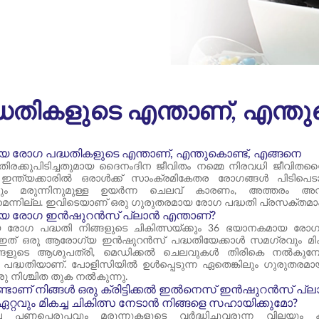
തികളുടെ എന്താണ്, എന്തു
 രോഗ പദ്ധതികളുടെ എന്താണ്, എന്തുകൊണ്ട്, എങ്ങനെ
ം തിരക്കുപിടിച്ചതുമായ ദൈനംദിന ജീവിതം നമ്മെ നിരവധി ജീവിതശൈല
് ഇന്ത്യക്കാരിൽ ഒരാൾക്ക് സാംക്രമികേതര രോഗങ്ങൾ പിടിപെടാ
ക്കും മരുന്നിനുമുള്ള ഉയർന്ന ചെലവ് കാരണം, അത്തരം
്നില്ല. ഇവിടെയാണ് ഒരു ഗുരുതരമായ രോഗ പദ്ധതി പ്രസക്തമാക
യ രോഗ ഇൻഷുറൻസ് പ്ലാൻ എന്താണ്?
രോഗ പദ്ധതി നിങ്ങളുടെ ചികിത്സയ്ക്കും 36 ഭയാനകമായ രോഗങ്
 ഇത് ഒരു ആരോഗ്യ ഇൻഷുറൻസ് പദ്ധതിയേക്കാൾ സമഗ്രവും 
ിങ്ങളുടെ ആശുപത്രി, മെഡിക്കൽ ചെലവുകൾ തിരികെ നൽകുമ
ദ്ധതിയാണ്. പോളിസിയിൽ ഉൾപ്പെടുന്ന ഏതെങ്കിലും ഗുരുതരമായ 
ഒരു നിശ്ചിത തുക നൽകുന്നു.
ടാണ് നിങ്ങൾ ഒരു ക്രിട്ടിക്കൽ ഇൽനെസ് ഇൻഷുറൻസ് പ്ലാ
റ്റവും മികച്ച ചികിത്സ നേടാൻ നിങ്ങളെ സഹായിക്കുമോ?
 പണപ്പെരുപ്പവും മരുന്നുകളുടെ വർദ്ധിച്ചുവരുന്ന വില