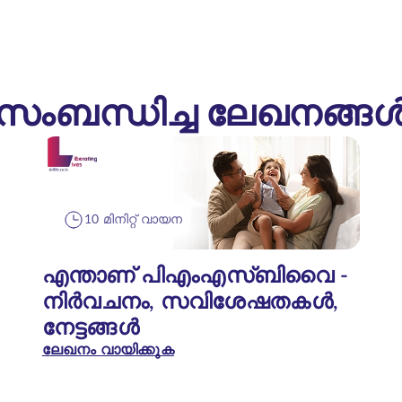
സംബന്ധിച്ച ലേഖനങ്ങ
10 മിനിറ്റ് വായന
എന്താണ് പിഎംഎസ്‌ബിവൈ -
നിർവചനം, സവിശേഷതകൾ,
നേട്ടങ്ങൾ
ലേഖനം വായിക്കുക