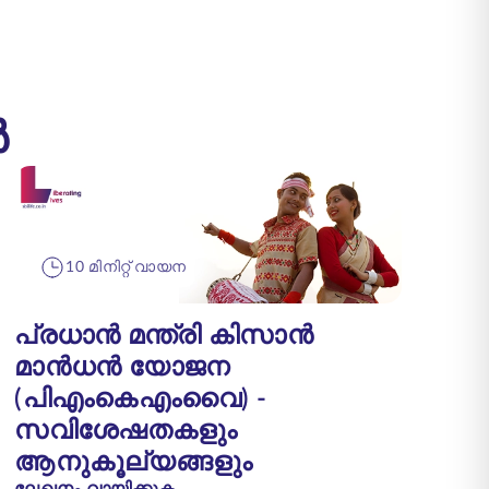
ൾ
10 മിനിറ്റ് വായന
പ്രധാൻ മന്ത്രി കിസാൻ
മാൻധൻ യോജന
(പിഎംകെഎംവൈ) -
സവിശേഷതകളും
ആനുകൂല്യങ്ങളും