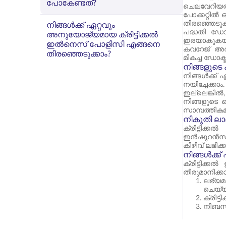
പോകേണ്ടത്?
ചെലവേറിയതാ
പോക്കറ്റിൽ
തിരഞ്ഞെടുക
നിങ്ങൾക്ക് ഏറ്റവും
പദ്ധതി ഡോ
അനുയോജ്യമായ ക്രിട്ടിക്കൽ
ഇരയാകുകയാണ
ഇൽനെസ് പോളിസി എങ്ങനെ
കവറേജ് അർത
തിരഞ്ഞെടുക്കാം?
മികച്ച ഡോക്
നിങ്ങളുടെ
നിങ്ങൾക്ക് 
നയിച്ചേക്ക
ഇല്ലെങ്കിൽ
നിങ്ങളുടെ 
സാമ്പത്തിക
നികുതി ലാ
ക്രിട്ടിക
ഇൻഷുറൻസിനാ
കിഴിവ് ലഭിക്ക
നിങ്ങൾക്ക
ക്രിട്ടിക്
തീരുമാനിക്ക
ലഭ്യ
ചെയ്യ
ക്രിട
നിബന്