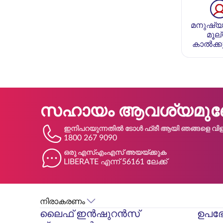
മനുഷ്യ
മൂല
കാൽക്കു
സഹായം ആവശ്യമുണ്
ഇനിപറയുന്നതിൽ ടോൾ ഫ്രീ ആയി ഞങ്ങളെ വിളി
1800 267 9090
ഒരു എസ്എംഎസ് അയയ്ക്കുക
LIBERATE എന്ന് 56161 ലേക്ക്
നിരാകരണം
ലൈഫ് ഇൻഷുറൻസ്
ഉപഭ