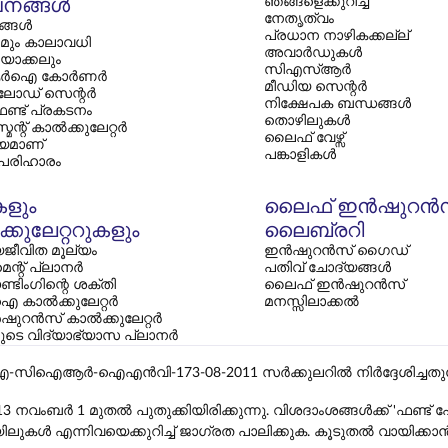
ഞങ്ങളെക്കുറിച്ച്
നങ്ങൾ
നേതൃത്വം
ങള്‍
പ്രധാന നാഴികക്കല്ല്
മും കാലാവധി
അവാർഡുകൾ
ിയാക്കലും
സി‌എസ്‌ആർ
ർഐ കോർണർ
മീഡിയ സെന്റർ
ോഡ് സെന്റർ
നിക്ഷേപക ബന്ധങ്ങൾ
ഫണ്ട് പ്രകടനം
തൊഴിലുകൾ
ന്റ് കാൽക്കുലേറ്റർ
ലൈഫ് വേഴ്സ്
യമാണ്
പങ്കാളികൾ
 പരിഹാരം
കളും
ലൈഫ് ഇൻഷുറൻ
്കുലേറ്ററുകളും
ലൈബ്രറി
ജീവിത മൂല്യം
ഇൻഷുറൻസ് ഗൈഡ്
മെന്റ് പ്ലാനർ
പതിവ് ചോദ്യങ്ങൾ
്ടിംഗിന്റെ ശക്തി
ലൈഫ് ഇൻഷുറൻസ്
 കാൽക്കുലേറ്റർ
മനസ്സിലാക്കൽ
ഷുറൻസ് കാൽക്കുലേറ്റർ
കളുടെ വിദ്യാഭ്യാസ പ്ലാനർ
ഐഎൻവി-173-08-2011 സർക്കുലറിൽ നിർദ്ദേശിച്ചതുപോലെ, ലി
13 നവംബർ 1 മുതൽ പുതുക്കിയിരിക്കുന്നു. വിശദാംശങ്ങൾക്ക് 'ഫണ്
ൾ എന്നിവയെക്കുറിച്ച് ജാഗ്രത പാലിക്കുക. കൂടുതൽ വായിക്കാ