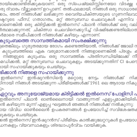
യിക്കൊണ്ടിരിക്കുകയാണ്. ഒരു സ്പെഷ്യലിസ്റ്റിനെയോ വിദഗ്ദ്ധ 
 ഒരു ദ്വാരം വീഴ്ത്തുമെന്ന് ഉറപ്പാണ്. തൽഫലമായി, നിങ്ങൾ ഒര
്കാം, അത് നിങ്ങൾക്ക് ലഭിക്കുന്ന വൈദ്യചികിത്സയുടെ ഗുണനി
ക്ടറുടെ ഫീസ്, ഗതാഗതം, മറ്റ് അനുബന്ധ ചെലവുകൾ എന്നിവ ഉൾ
െങ്കിൽ ഒരു ക്രിട്ടിക്കൽ ഇൽനെസ് പ്ലാൻ നിങ്ങൾക്ക് ഒരു വ
്ഥമാക്കുന്നത്, ചികിത്സാ ചെലവിനെക്കുറിച്ച് വിഷമിക്കേണ്ടതില്
ടർമാരെ സമീപിക്കാൻ നിങ്ങൾക്ക് കഴിയും എന്നാണ്.
 കുടുംബത്തെ സാമ്പത്തികമായി സംരക്ഷിക്കുന്നു
ഏതെങ്കിലും ഗുരുതരമായ രോഗം കണ്ടെത്തിയാൽ, നിങ്ങൾക്ക് ജോലി നഷ
ാം. കുടുംബത്തിലെ ഏക വരുമാനക്കാരൻ നിങ്ങളാണെങ്കിൽ പ്രശ്നം 
, നിങ്ങളുടെ കുടുംബം ഒരു സാമ്പത്തിക പ്രതിസന്ധിയിലേക്ക് നീ
മെഡിക്കൽ, മറ്റ് അനുബന്ധ ചെലവുകളും അടയ്ക്കുന്നതിന് CI പേ
മായി സഹായിക്കുകയും ചെയ്യും.
ഭിക്കാൻ നിങ്ങളെ സഹായിക്കുന്നു
്കൽ ഇൽനെസ് ഇൻഷുറൻസിന്റെ മറ്റൊരു നേട്ടം നിങ്ങൾക്ക് നിക
യി നിങ്ങൾ അടയ്ക്കുന്ന പ്രീമിയങ്ങൾക്ക് 1961 ലെ ആദായ നികുത
ും.
് ഏറ്റവും അനുയോജ്യമായ ക്രിട്ടിക്കൽ ഇൽനെസ് പോളിസി എ
കൽ ഇൽനെസ് പ്ലാൻ ഓൺലൈനായി വാങ്ങുന്നത് എളുപ്പമാക്കിയിരിക
ാൻ കഴിയുന്ന മൂന്ന് എളുപ്പ ഘട്ടങ്ങൾ ഞങ്ങൾ നിങ്ങൾക്ക് നൽകുന്നു:
മായ വിവിധ ഓൺലൈൻ ഉപകരണങ്ങൾ ഉപയോഗിച്ച് സവിശേഷതകൾ 
ുകയും ചെയ്യുക.
്ടിക്കൽ ഇൽനെസ് ഇൻഷുറൻസ് പ്രീമിയം കാൽക്കുലേറ്ററുകൾ ഉപയോഗിച്
ധനകളും വ്യവസ്ഥകളും ശ്രദ്ധാപൂർവ്വം വായിക്കുക.