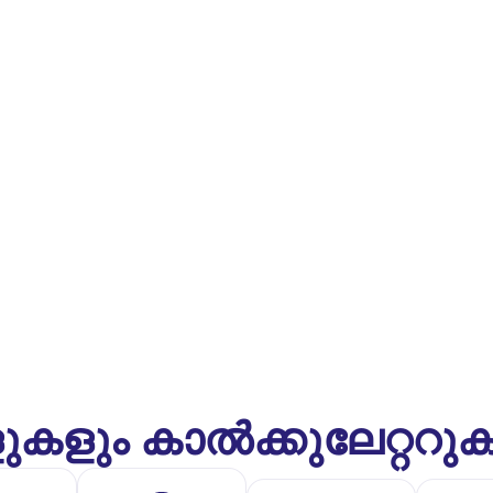
ുകളും കാൽക്കുലേറ്ററു