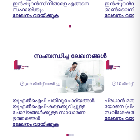
ഇൻഷുറൻസ് നിങ്ങളെ എങ്ങനെ
ഇൻഷുറൻസ് പ്
സഹായിക്കും
ഓൺലൈനിൽ അ
ലേഖനം വായിക്കുക
ലേഖനം വായിക
സംബന്ധിച്ച ലേഖനങ്ങൾ
൰൪ മിനിറ്റ് വായിച്ചു
10 മിനിറ്റ് 
യുഎൽഐപി പതിവുചോദ്യങ്ങൾ:
പ്രധാൻ മന്ത
യുഎൽഐപി-കളെക്കുറിച്ചുള്ള
യോജന (പിഎ
ചോദ്യങ്ങൾക്കുള്ള സാധാരണ
സവിശേഷതകളു
ഉത്തരങ്ങൾ
ലേഖനം വായിക
ലേഖനം വായിക്കുക