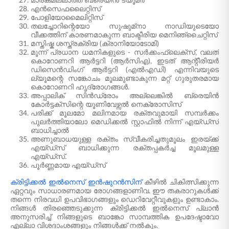
മാരകമല്ലാത്ത ബ്രെയിൻ ട്യൂമർ
എൻസെഫലൈറ്റിസ്
പോളിയോമൈലിറ്റിസ്
തലച്ചോറിന്റെയോ സുഷുമ്‌നാ നാഡിയുടെയോ
വീക്കത്തിന് കാരണമാകുന്ന ബാക്ടീരിയ മെനിഞ്ചൈറ്റിസ്
മസ്തിഷ്ക ശസ്ത്രക്രിയ (ക്രാനിയോടോമി)
മൂന്ന് പ്രധാന ധമനികളുടെ - സർക്കംഫ്ലെക്സ്, വലത്
കൊറോണറി ആർട്ടറി (ആർസിഎ), ഇടത് ആന്റീരിയർ
ഡിസെൻഡിംഗ് ആർട്ടറി (എൽഎഡി) എന്നിവയുടെ
ല്യൂമന്റെ സങ്കോചം മൂലമുണ്ടാകുന്ന മറ്റ് ഗുരുതരമായ
കൊറോണറി ഹൃദ്രോഗങ്ങൾ.
അപ്പാലിക് സിൻഡ്രോം അല്ലെങ്കിൽ ബ്രെയിൻ
കോർട്ടക്സിന്റെ യൂണിവേഴ്സൽ നെക്രോസിസ്
പരിക്ക് മൂലമോ മലിനമായ രക്തവുമായി സമ്പർക്കം
പുലർത്തിയാലോ മെഡിക്കൽ സ്റ്റാഫിൽ നിന്ന് എയ്ഡ്സ്
ബാധിച്ചാൽ
അണുബാധയുള്ള രക്തം സ്വീകരിച്ചതുമൂലം ഇരയ്ക്ക്
എയ്ഡ്സ് ബാധിക്കുന്ന രക്തപ്പകർച്ച മൂലമുള്ള
എയ്ഡ്സ്.
പൂർണ്ണമായ എയ്ഡ്‌സ്
ക്രിട്ടിക്കൽ ഇൽനെസ് ഇൻഷുറൻസിന്
കീഴിൽ ചികിത്സിക്കുന്ന
ഏറ്റവും സാധാരണമായ രോഗങ്ങളാണിവ. ഈ തകരാറുകൾക്ക്
തന്നെ നിരവധി ഉപവിഭാഗങ്ങളും ഡെറിവേറ്റീവുകളും ഉണ്ടാകാം.
നിങ്ങൾ തിരഞ്ഞെടുക്കുന്ന ക്രിട്ടിക്കൽ ഇൽനെസ് പ്ലാൻ
അനുസരിച്ച് നിങ്ങളുടെ ബാങ്കോ സാമ്പത്തിക ഉപദേഷ്ടാവോ
എല്ലാ വിശദാംശങ്ങളും നിങ്ങൾക്ക് നൽകും.