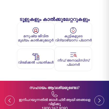
ടൂളുകളും കാൽക്കുലേറ്ററുകളും
മനുഷ്യ ജീവിത
കുട്ടികളുടെ
മൂല്യം കാൽക്കുലേറ്റർ
വിദ്യാഭ്യാസ പ്ലാനർ
നീഡ് അനാലിസിസ്
വിരമിക്കൽ പദ്ധതികൾ
പ്ലാനർ
സഹായം ആവശ്യമുണ്ടോ?
Previous
Previou
ഇനിപറയുന്നതിൽ ടോൾ ഫ്രീ ആയി ഞങ്ങളെ
ഇനിപ
വിളിക്കൂ
1800 267 9090