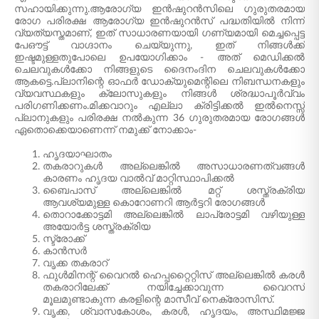
സഹായിക്കുന്നു.ആരോഗ്യ ഇൻഷുറൻസിലെ ഗുരുതരമായ
രോഗ പരിരക്ഷ ആരോഗ്യ ഇൻഷുറൻസ് പദ്ധതിയിൽ നിന്ന്
വ്യത്യസ്തമാണ്, ഇത് സാധാരണയായി ഗണ്യമായി മെച്ചപ്പെട്ട
പേഔട്ട് വാഗ്ദാനം ചെയ്യുന്നു, ഇത് നിങ്ങൾക്ക്
ഇഷ്ടമുള്ളതുപോലെ ഉപയോഗിക്കാം - അത് മെഡിക്കൽ
ചെലവുകൾക്കോ നിങ്ങളുടെ ദൈനംദിന ചെലവുകൾക്കോ
ആകട്ടെ.പ്ലാനിന്റെ ഓഫർ ഡോക്യുമെന്റിലെ നിബന്ധനകളും
വ്യവസ്ഥകളും ക്ലോസുകളും നിങ്ങൾ ശ്രദ്ധാപൂർവ്വം
പരിഗണിക്കണം.മിക്കവാറും എല്ലാ ക്രിട്ടിക്കൽ ഇൽനെസ്സ്
പ്ലാനുകളും പരിരക്ഷ നൽകുന്ന 36 ഗുരുതരമായ രോഗങ്ങൾ
ഏതൊക്കെയാണെന്ന് നമുക്ക് നോക്കാം-
ഹൃദയാഘാതം
തകരാറുകൾ അല്ലെങ്കിൽ അസാധാരണത്വങ്ങൾ
കാരണം ഹൃദയ വാൽവ് മാറ്റിസ്ഥാപിക്കൽ
ബൈപാസ് അല്ലെങ്കിൽ മറ്റ് ശസ്ത്രക്രിയ
ആവശ്യമുള്ള കൊറോണറി ആർട്ടറി രോഗങ്ങൾ
തൊറാക്കോട്ടമി അല്ലെങ്കിൽ ലാപ്രോട്ടമി വഴിയുള്ള
അയോർട്ട ശസ്ത്രക്രിയ
സ്ട്രോക്ക്
കാൻസർ
വൃക്ക തകരാറ്
ഫുൾമിനന്റ് വൈറൽ ഹെപ്പറ്റൈറ്റിസ് അല്ലെങ്കിൽ കരൾ
തകരാറിലേക്ക് നയിച്ചേക്കാവുന്ന വൈറസ്
മൂലമുണ്ടാകുന്ന കരളിന്റെ മാസീവ് നെക്രോസിസ്.
വൃക്ക, ശ്വാസകോശം, കരൾ, ഹൃദയം, അസ്ഥിമജ്ജ