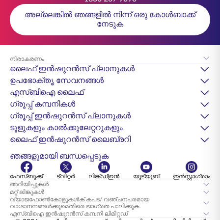
അല്ലെങ്കിൽ ഞങ്ങളിൽ നിന്ന് ഒരു കോൾബാക്ക്
നേടുക
നിരാകരണം
ലൈഫ് ഇൻഷുറൻസ് പ്ലാനുകൾ
ഉപഭോക്തൃ സേവനങ്ങൾ
എസ്‌ബിഐ ലൈഫ്
ഗ്രൂപ്പ് കമ്പനികൾ
ഗ്രൂപ്പ് ഇൻഷുറൻസ് പ്ലാനുകൾ
ടൂളുകളും കാൽക്കുലേറ്ററുകളും
ലൈഫ് ഇൻഷുറൻസ് ലൈബ്രറി
ഞങ്ങളുമായി ബന്ധപ്പെടുക
ഫേസ്ബുക്ക്
ട്വിറ്റർ
ലിങ്ക്ഡ്ഇൻ
യൂട്യൂബ്
ഇൻസ്റ്റാഗ്രാം
അറിയിപ്പുകൾ
മറ്റ് ലിങ്കുകൾ
വ്യാജഫോൺകോളുകൾക് കപട/ വഞ്ചനപരമായ
വാഗ്ദാനനങ്ങൾക്കുമെതിരെ ജാഗ്രത പാലിക്കുക
എസ്‌ബി‌ഐ ഇൻഷുറൻസ് കമ്പനി ലിമിറ്റഡ്