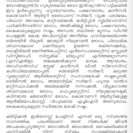
സാധാരണയായി ഉൾപ്പെടുത്തിയിരിക്കുന്ന പൊതുവായ
രോഗങ്ങളുണ്ട്.36 ഗുരുതരമായ രോഗ ഇൻഷുറൻസ് പട്ടികയിൽ
ഇവ ഉൾപ്പെടുന്നു: ഹൃദയാഘാതം, പക്ഷാഘാതം, കാൻസർ,
കൊറോണറി ആർട്ടറി ബൈപാസ് സർജറി, വൃക്ക പരാജയം,
പ്രധാന അവയവം മാറ്റിവയ്ക്കൽ, മൾട്ടിപ്പിൾ സ്ക്ലിറോസിസ്,
പാർക്കിൻസൺസ് രോഗം, അൽഷിമേഴ്സ് രോഗം, പക്ഷാഘാതം,
കൈകാലുകളുടെ നഷ്ടം, അന്ധത, ബധിരത, മൂന്നാം ഡിഗ്രി
പൊള്ളൽ, കോമ, അപ്ലാസ്റ്റിക് അനീമിയ, ഹാനികരമല്ലാത്ത
ബ്രെയിൻ ട്യൂമർ, മോട്ടോർ ന്യൂറോൺ രോഗം, പ്രാഥമിക
ശ്വാസകോശ ധമനിയുടെ ഉയർന്ന രക്തസമ്മർദ്ദം,
ബാക്ടീരിയൽ മെനിഞ്ചൈറ്റിസ്, എൻസെഫലൈറ്റിസ്, മസ്കുലർ
ഡിസ്ട്രോഫി, സിസ്റ്റമിക് ല്യൂപ്പസ് എറിത്തമറ്റോസസ്
(എസ്എൽഇ), തലേക്കേൽക്കുന്ന മാരക ആഘാതം,
അഡ്വാൻസ്ഡ് സ്റ്റേജ് കാൻസർ, ലിവർ സിറോസിസ്,
കാർഡിയോമയോപ്പതി, ബ്രെയിൻ സർജറി, കടുത്ത
റൂമറ്റോയ്ഡ് ആർത്രൈറ്റിസ്, സംസാരശേഷി നഷ്ടപ്പെടൽ,
ടെർമിനൽ രോഗം, അയോർട്ടിക് സർജറി, ഹൃദയ വാൽവ്
മാറ്റിസ്ഥാപിക്കൽ അല്ലെങ്കിൽ നന്നാക്കൽ, വിട്ടുമാറാത്ത
ശ്വാസകോശ രോഗം, ഹെപ്പറ്റൈറ്റിസ്, ന്യൂമോനെക്ടമി,
കഠിനമായ ക്രോൺസ് രോഗം, കൊറോണറി ആർട്ടറിക്കുള്ള
ആൻജിയോപ്ലാസ്റ്റി, വിപുലമായ എച്ച്ഐവി അണുബാധ,
കൈകാലുകളുടെ സ്ഥിരമായ ശേഷി നഷ്ടം.
ക്രിട്ടിക്കൽ ഇൽനെസ്സ് പോളിസി എന്നത് ഒരു സ്വതന്ത്ര
സാമ്പത്തിക പദ്ധതിയാണ്, അത് നിങ്ങൾക്ക് ജീവൻ
അപകടപ്പെടുത്തുന്ന രോഗങ്ങൾ, രോഗങ്ങൾ, വൈകല്യങ്ങൾ
എന്നിവയിൽ നിന്ന് സ്വയം സുരക്ഷിതരാകാൻ