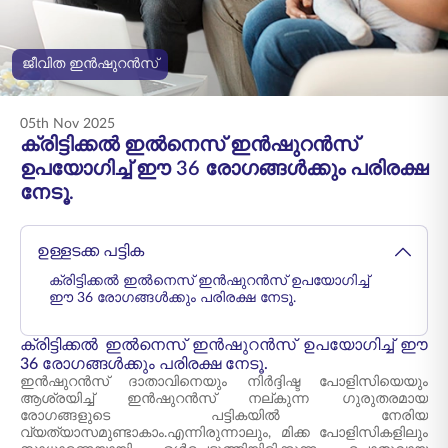
ENGLISH
ജീവിത ഇൻഷുറൻസ്
ഓൺലൈനായി
പ്രീമിയം അടയ്ക്കുക
വാങ്ങുക
05th Nov 2025
1800 267 9090
ക്രിട്ടിക്കൽ ഇൽനെസ് ഇൻഷുറൻസ്
ഉപയോഗിച്ച് ഈ 36 രോഗങ്ങൾക്കും പരിരക്ഷ
നേടൂ.
ഉള്ളടക്ക പട്ടിക
ക്രിട്ടിക്കൽ ഇൽനെസ് ഇൻഷുറൻസ് ഉപയോഗിച്ച്
ഈ 36 രോഗങ്ങൾക്കും പരിരക്ഷ നേടൂ.
ക്രിട്ടിക്കൽ ഇൽനെസ് ഇൻഷുറൻസ് ഉപയോഗിച്ച് ഈ
36 രോഗങ്ങൾക്കും പരിരക്ഷ നേടൂ.
ഇൻഷുറൻസ് ദാതാവിനെയും നിർദ്ദിഷ്ട പോളിസിയെയും
ആശ്രയിച്ച് ഇൻഷുറൻസ് നല്കുന്ന ഗുരുതരമായ
രോഗങ്ങളുടെ പട്ടികയിൽ നേരിയ
വ്യത്യാസമുണ്ടാകാം.എന്നിരുന്നാലും, മിക്ക പോളിസികളിലും