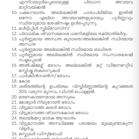
എന്നിവയുൾപ്പെടെയുള്ള പ്രധാന അവയവ
മാറ്റിവയ്ക്കൽ
പക്ഷാഘാതം അല്ലെങ്കിൽ പാരാപ്ലീജിയ, ഇതിൽ
ഒന്നോ എല്ലാ അവയവങ്ങളുടെയും പൂർണ്ണവും
സ്ഥിരവുമായ ശേഷിനഷ്ടം ഉൾപ്പെടുന്നു.
മൾട്ടിപ്പിൾ സ്ക്ലിറോസിസ്
പ്രാഥമിക ശ്വാസകോശ ധമനികളിലെ രക്താതിമർദ്ദം
പൂർണ്ണമായ അന്ധത കൂടാതെ/അല്ലെങ്കിൽ സ്ഥിരമായ
അന്ധത
പൂർണ്ണമായ അല്ലെങ്കിൽ സ്ഥിരമായ ബധിരത
പൂർണ്ണമായ അല്ലെങ്കിൽ സ്ഥിരമായ സംസാരശേഷി
നഷ്ടപ്പെടൽ
അൽഷിമേഴ്സ് രോഗം അല്ലെങ്കിൽ മറ്റ് ഡീജനറേറ്റീവ്
മസ്തിഷ്ക തകരാറുകൾ
പാർക്കിൻസൺസ് രോഗം
കോമ
ശരീരത്തിന്റെ ഉപരിതല വിസ്തീർണ്ണത്തിന്റെ കുറഞ്ഞത്
20% വരുന്ന മൂന്നാം ഡിഗ്രി പൊള്ളൽ.
മരണകാരണമായ അസുഖം
മോട്ടോർ ന്യൂറോൺ രോഗം
വിട്ടുമാറാത്ത കരൾ രോഗം
വിട്ടുമാറാത്ത ശ്വാസകോശ രോഗം
തലയ്ക്കേറ്റ മാരക ആഘാതം
വിട്ടുമാറാത്ത അസ്ഥിമജ്ജ പരാജയം മൂലമുണ്ടാകുന്ന
വിളർച്ച
മസ്കുലർ ഡിസ്ട്രോഫി