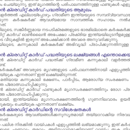
ം ചെയ്യുന്നു, ഇത് മൃഗത്തിന്റെ പരിപാലനത്തിനുള്ള ഫണ്ടുകൾ എളുപ്പ
 ക്രെഡിറ്റ് കാർഡ് പദ്ധതിയുടെ ആമുഖം
വളർത്തൽ എല്ലായ്‌പ്പോഴും ഗ്രാമീണ ഇന്ത്യയുടെ സമ്പദ്‌വ്യവ
ിരിക്കുന്ന കർഷകർക്ക് ആവശ്യമായ സാമ്പത്തിക സഹായം ന
നത്.
ലൂടെ, സങ്കീർണ്ണമായ നടപടിക്രമങ്ങളുടെ ഭാരമില്ലാതെ കർഷകർക്ക്
റ്റ് കാർഡ് ഓൺലൈൻ അപേക്ഷാ പ്രക്രിയ ഇന്ത്യയിലുടനീളമുള്ള
 വീടുകളിൽ ഇരുന്ന് അപേക്ഷിക്കാൻ അവരെ അനുവദിക്കുന്നു.
ലൂടെ, കന്നുകാലി കർഷകർക്ക് അഭിവൃദ്ധി പ്രാപിക്കുന്നതിനുള്
 ക്രെഡിറ്റ് കാർഡ് പദ്ധതിയുടെ ലക്ഷ്യങ്ങൾ എന്തൊക്കെ
 ക്രെഡിറ്റ് കാർഡ് പദ്ധതിക്ക് ഗ്രാമീണ കന്നുകാലി വളർത്
ട്.
കർഷകർക്ക് അവരുടെ മൃഗങ്ങളുടെ പരിപാലനത്തിനായി എളുപ്പത്ത
യ്യുക എന്നതാണ് ഇത് ലക്ഷ്യമിടുന്നത്.
മതിയായ കന്നുകാലി ഭക്ഷണം, പാർപ്പിടം, ആരോഗ്യ സംരക്ഷണം എ
 പ്രോത്സാഹിപ്പിക്കുന്നു.
 ക്രെഡിറ്റ് കാർഡ് ഫണ്ടുകൾ മൃഗസംരക്ഷണത്തിനും രോഗ പ്രതി
 പ്രോത്സാഹിപ്പിക്കുന്നു.
മായി, ഇന്ത്യയിലെ മൃഗസംരക്ഷണത്തിന്റെ ഗുണനിലവാരം ഉയർത്
ത്തുകയും ചെയ്യുക എന്നതാണ് ലക്ഷ്യം.
ൻ ക്രെഡിറ്റ് കാർഡിന്റെ സവിശേഷതകൾ
 കർഷകരുടെ ആവശ്യങ്ങൾക്കനുസൃതമായി തയ്യാറാക്കിയ നിര
നത്:
പലിശ നിരക്കിൽ വായ്പകൾ എളുപ്പത്തിൽ ലഭ്യമാക്കുന്നു, ഇത് കർഷക
ളുടെ എണ്ണവും തരവും അടിസ്ഥാനമാക്കിയാണ് വായ്പ തുക നിശ്ച