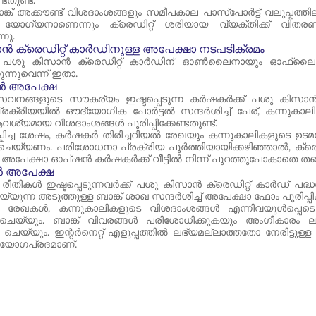
ടതുണ്ട്.
ങ്ക് അക്കൗണ്ട് വിശദാംശങ്ങളും സമീപകാല പാസ്‌പോർട്ട് വലുപ്പത്
ക് യോഗ്യനാണെന്നും ക്രെഡിറ്റ് ശരിയായ വ്യക്തിക്ക് വിത
നു.
 ക്രെഡിറ്റ് കാർഡിനുള്ള അപേക്ഷാ നടപടിക്രമം
 പശു കിസാൻ ക്രെഡിറ്റ് കാർഡിന് ഓൺലൈനായും ഓഫ്‌ലൈനാ
ുന്നുവെന്ന് ഇതാ.
അപേക്ഷ
സേവനങ്ങളുടെ സൗകര്യം ഇഷ്ടപ്പെടുന്ന കർഷകർക്ക് പശു കിസാ
രക്രിയയിൽ ഔദ്യോഗിക പോർട്ടൽ സന്ദർശിച്ച് പേര്, കന്നുകാലി
ശ്യമായ വിശദാംശങ്ങൾ പൂരിപ്പിക്കേണ്ടതുണ്ട്.
പിച്ച ശേഷം, കർഷകർ തിരിച്ചറിയൽ രേഖയും കന്നുകാലികളുടെ 
െയ്യണം. പരിശോധനാ പ്രക്രിയ പൂർത്തിയായിക്കഴിഞ്ഞാൽ, ക്രെഡ
്ഷാ ഓപ്ഷൻ കർഷകർക്ക് വീട്ടിൽ നിന്ന് പുറത്തുപോകാതെ തന്നെ വാ
 അപേക്ഷ
രീതികൾ ഇഷ്ടപ്പെടുന്നവർക്ക് പശു കിസാൻ ക്രെഡിറ്റ് കാർഡ് പദ
യ്യുന്ന അടുത്തുള്ള ബാങ്ക് ശാഖ സന്ദർശിച്ച് അപേക്ഷാ ഫോം പൂരിപ്പിക
ിയൽ രേഖകൾ, കന്നുകാലികളുടെ വിശദാംശങ്ങൾ എന്നിവയുൾ
 ചെയ്യും. ബാങ്ക് വിവരങ്ങൾ പരിശോധിക്കുകയും അംഗീകാരം 
ം ചെയ്യും. ഇന്റർനെറ്റ് എളുപ്പത്തിൽ ലഭ്യമല്ലാത്തതോ നേരിട്
യോഗപ്രദമാണ്.