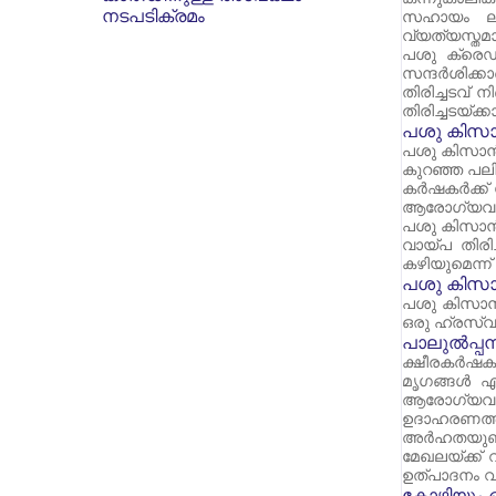
നടപടിക്രമം
സഹായം ലഭി
വ്യത്യസ്തമ
പശു ക്രെഡ
സന്ദർശിക്കാ
തിരിച്ചടവ്
തിരിച്ചടയ്ക്
പശു കിസാ
പശു കിസാൻ 
കുറഞ്ഞ പലിശ
കർഷകർക്ക് ശ
ആരോഗ്യവും ക
പശു കിസാൻ
വായ്പ തിര
കഴിയുമെന്ന് ഉ
പശു കിസാ
പശു കിസാൻ 
ഒരു ഹ്രസ
പാലുൽപ്പന
ക്ഷീരകർഷകര
മൃഗങ്ങൾ എന
ആരോഗ്യവും ഉ
ഉദാഹരണത്ത
അർഹതയുണ്ടാ
മേഖലയ്ക്ക്
ഉത്പാദനം വർദ്
കോഴിയും ച