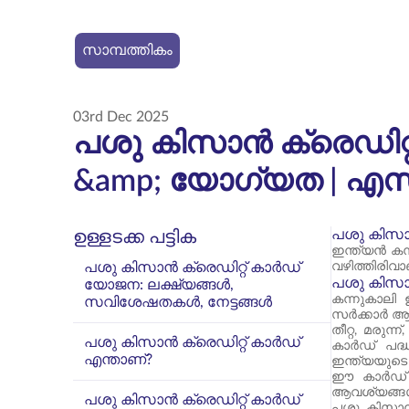
സാമ്പത്തികം
03rd Dec 2025
പശു കിസാൻ ക്രെഡിറ
&amp; യോഗ്യത | എ
പശു കിസാ
ഉള്ളടക്ക പട്ടിക
ഇന്ത്യൻ കന
പശു കിസാൻ ക്രെഡിറ്റ് കാർഡ്
വഴിത്തിരിവാ
പശു കിസാൻ
യോജന: ലക്ഷ്യങ്ങൾ,
കന്നുകാലി
സവിശേഷതകൾ, നേട്ടങ്ങൾ
സർക്കാർ ആരം
തീറ്റ, മരു
പശു കിസാൻ ക്രെഡിറ്റ് കാർഡ്
കാർഡ് പദ്
എന്താണ്?
ഇന്ത്യയുടെ 
ഈ കാർഡ് കി
ആവശ്യങ്ങൾ 
പശു കിസാൻ ക്രെഡിറ്റ് കാർഡ്
പശു കിസാൻ 