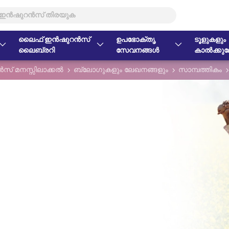
ലൈഫ് ഇൻഷുറൻസ്
ഉപഭോക്തൃ
ടൂളുകളും
ലൈബ്രറി
സേവനങ്ങൾ
കാൽക്കുലേ
് മനസ്സിലാക്കൽ
ബ്ലോഗുകളും ലേഖനങ്ങളും
സാമ്പത്തികം