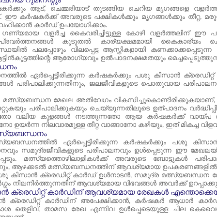
ക്കും ആട്, ചെമ്മരിയാട് തുടങ്ങിയ ചെറിയ മൃഗങ്ങളെ വളർത്ത
ഈ കർഷകർക്ക് അവരുടെ പക്ഷികൾക്കും മൃഗങ്ങൾക്കും തീറ്റ, മരു
ഹിക്കാൻ കാർഡ് ഉപയോഗിക്കാം.
 ഗണ്യമായ വളർച്ച കൈവരിച്ചിട്ടുള്ള കോഴി വളർത്തലിന് ഈ
്രവർത്തനങ്ങൾ കൂടുതൽ കാര്യക്ഷമമായി കൈകാര്യം ചെ
വസ്ഥയിൽ പലപ്പോഴും വിലപ്പെട്ട ആസ്തികളായി കണക്കാക്കപ്പെടുന
ിൻകൂട്ടത്തിന്റെ ആരോഗ്യവും ഉൽപാദനക്ഷമതയും മെച്ചപ്പെടുത്തുന്ന
്ധനം
ത്തിൽ ഏർപ്പെട്ടിരിക്കുന്ന കർഷകർക്കും പശു കിസാൻ ക്രെഡിറ്റ് 
ളങ്ങൾ പരിപാലിക്കുന്നതിനും, ജലജീവികളുടെ പൊതുവായ പരിപാലനം
െ മത്സ്യബന്ധന മേഖല അതിവേഗം വികസിച്ചുകൊണ്ടിരിക്കുകയാണ്
റ്റുകയും പരിപാലിക്കുകയും ചെയ്യുന്നതിലൂടെ ഉത്പാദനം വർദ്ധിപ
്നതോ വലിയ കുളങ്ങൾ നടത്തുന്നതോ ആയ കർഷകർക്ക് വായ്പ 
ാനോ ഉയർന്ന നിലവാരമുള്ള തീറ്റ വാങ്ങാനോ കഴിയും, ഇത് മികച്ച വിളവും
ത്സ്യബന്ധനം
്സ്യബന്ധനത്തിൽ ഏർപ്പെട്ടിരിക്കുന്ന കർഷകർക്കും പശു കിസ
നവും സമുദ്രജീവികളുടെ പരിപാലനവും ഉൾപ്പെടുന്ന ഈ മേഖലയ്ക
െടും. മത്സ്യത്തൊഴിലാളികൾക്ക് അവരുടെ ബോട്ടുകൾ പരിപാലിക
ിനും, ആഴക്കടൽ മത്സ്യബന്ധനത്തിന് ആവശ്യമായ ഉപകരണങ്ങളിൽ നി
ു കിസാൻ ക്രെഡിറ്റ് കാർഡ് ഉൾനാടൻ, സമുദ്ര മത്സ്യബന്ധന മ
ഗം നിലനിർത്തുന്നതിന് ആവശ്യമായ വിഭവങ്ങൾ അവർക്ക് ഉറപ്പാക്കുന
ൻ ക്രെഡിറ്റ് കാർഡിന് ആവശ്യമായ രേഖകൾ എന്തൊക്കെ
 ക്രെഡിറ്റ് കാർഡിന് അപേക്ഷിക്കാൻ, കർഷകർ ആധാർ കാർഡ്
ാശ തെളിവ്, താമസ രേഖ എന്നിവ ഉൾപ്പെടെയുള്ള ചില കെ‌വൈ