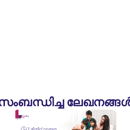
സംബന്ധിച്ച ലേഖനങ്ങ
7 മിനിറ്റ് വായന