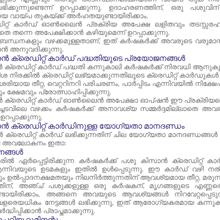
ക്കുന്നുണ്ടെന്ന് ഉറപ്പാക്കുന്നു. ഉദാഹരണത്തിന്, ഒരു പ
ായ വായ്പ തുകയ്ക്ക് അർഹതയുണ്ടായിരിക്കാം.
ിറ്റ് കാർഡ് ഓൺലൈൻ പ്രക്രിയ അപേക്ഷ ലളിതവും തടസ്സരഹിത
തെ തന്നെ അപേക്ഷിക്കാൻ കഴിയുമെന്ന് ഉറപ്പാക്കുന്നു.
 നിബന്ധനകളും വഴക്കമുള്ളതാണ്, ഇത് കർഷകർക്ക് അവരുടെ വരുമ
കാൻ അനുവദിക്കുന്നു.
ൻ ക്രെഡിറ്റ് കാർഡ് പദ്ധതിയുടെ പ്രയോജനങ്ങൾ
ക്രെഡിറ്റ് കാർഡ് പദ്ധതി കന്നുകാലി കർഷകർക്ക് നിരവധി ആനുകൂല
 നിരക്കിൽ ക്രെഡിറ്റ് ലഭ്യമാക്കുന്നതിലൂടെ ക്രെഡിറ്റ് കാർഡുക
രിയായ തീറ്റ, വെറ്ററിനറി പരിചരണം, പാർപ്പിടം എന്നിവയിൽ നിക്ഷ
്ഷേമവും പ്രോത്സാഹിപ്പിക്കുന്നു.
 ക്രെഡിറ്റ് കാർഡ് ഓൺലൈൻ അപേക്ഷാ ഓപ്ഷൻ ഈ പ്രക്രിയയ
ിച്ചടവിലെ വഴക്കം കർഷകർക്ക് അനാവശ്യ സമ്മർദ്ദമില്ലാതെ അ
റപ്പാക്കുന്നു.
ൻ ക്രെഡിറ്റ് കാർഡിനുള്ള യോഗ്യതാ മാനദണ്ഡം
ക്രെഡിറ്റ് കാർഡ് ലഭിക്കുന്നതിന് ചില യോഗ്യതാ മാനദണ്ഡങ്ങൾ 
്വ അവലോകനം ഇതാ:
്നങ്ങൾ
ിൽ ഏർപ്പെട്ടിരിക്കുന്ന കർഷകർക്ക് പശു കിസാൻ ക്രെഡിറ്റ് ക
്നിവയുടെ ഉടമകളും ഇതിൽ ഉൾപ്പെടുന്നു. ഈ കാർഡ് വഴി നൽകുന
ൽപ്പാദനക്ഷമതയും നിലനിർത്തുന്നതിന് ആവശ്യമായ തീറ്റ, മരുന്ന്, 
ിന്, അഞ്ച് പശുക്കളുള്ള ഒരു കർഷകന്, മൃഗങ്ങളുടെ എണ്ണത്ത
യിരിക്കാം, അങ്ങനെ അവയുടെ ആവശ്യങ്ങൾ നിറവേറ്റപ്പെടുന്നുണ
 വളരെയധികം നേട്ടങ്ങൾ ലഭിക്കുന്നു, ഇത് ആരോഗ്യകരമായ കന്നു
ധിപ്പിക്കാൻ പ്രാപ്തമാക്കുന്നു.
െറിയ റുമിനന്റും