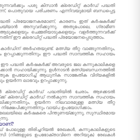
ുന്നവർക്കും പശു കിസാൻ ക്രെഡിറ്റ് കാർഡ് പദ്ധതി
ന്ന്, പൊതുവായ പരിചരണം എന്നിവയുമായി ബന്ധപ്പെട്ട
 പദ്ധതി പ്രയോജനകരമാണ്, കാരണം ഇത് കർഷകർക്ക്
യ്യാൻ അനുവദിക്കുന്നു. അതുപോലെ, ഗ്രാമീണ
്ന ആടുകളെയും ചെമ്മരിയാടുകളെയും വളർത്തുന്നവർക്ക്
തിന് ഈ ക്രെഡിറ്റ് പദ്ധതി പ്രയോജനപ്പെടുത്താം.
കാർഡിന് അർഹതയുണ്ട്. മത്സ്യ തീറ്റ വാങ്ങുന്നതിനും,
 ഉറപ്പാക്കുന്നതിനും ഈ പദ്ധതി സാമ്പത്തിക സഹായം
, ഈ പദ്ധതി കർഷകർക്ക് അവരുടെ ജല കന്നുകാലികളെ
്പിക്കാൻ സഹായിക്കുന്നു. ഉൾനാടൻ മത്സ്യബന്ധനത്തിൽ
തുക ഉപയോഗിച്ച് ആധുനിക സാങ്കേതിക വിദ്യകളിൽ
 ഉയർന്ന ലാഭവും ഉറപ്പാക്കുന്നു.
ാൻ ക്രെഡിറ്റ് കാർഡ് പദ്ധതിയിൽ ചേരാം. ആഴക്കടൽ
്ക് ക്രെഡിറ്റ് കാർഡ് നൽകുന്ന സാമ്പത്തിക സഹായം
്കുന്നതിനും, ഉയർന്ന നിലവാരമുള്ള മത്സ്യ തീറ്റ
ക്ഷേപിക്കുന്നതിനും വായ്പ ഉപയോഗിക്കാം.
േഖലയിലെ കർഷകരെ പിന്തുണയ്ക്കുന്നു, സുസ്ഥിരമായ
്നു.
യാണ്?
 പോലുള്ള തിരിച്ചറിയൽ രേഖകൾ, കന്നുകാലികളുടെ
‌സി (നിങ്ങളുടെ ഉപഭോക്താവിനെ അറിയുക) രേഖകൾ