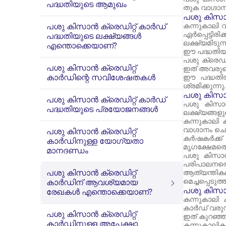
പദ്ധതിയുടെ ആമുഖം
തുക വാഗ്ദാന
പശു കിസാൻ
പശു കിസാൻ ക്രെഡിറ്റ് കാർഡ്
കന്നുകാലി 
ഏർപ്പെട്ട
പദ്ധതിയുടെ ലക്ഷ്യങ്ങൾ
ലക്ഷ്യമിടുന്
എന്തൊക്കെയാണ്?
ഈ പദ്ധതിയി
പശു ക്രെഡി
പശു കിസാൻ ക്രെഡിറ്റ്
ഇത് അവരുടെ
കാർഡിന്റെ സവിശേഷതകൾ
ഈ പദ്ധതിയി
ശ്രമിക്കുന്നു.
പശു കിസാൻ
പശു കിസാൻ ക്രെഡിറ്റ് കാർഡ്
പശു കിസാൻ
പദ്ധതിയുടെ പ്രയോജനങ്ങൾ
ലക്ഷ്യങ്ങളുണ്
കന്നുകാലി 
വാഗ്ദാനം ചെ
പശു കിസാൻ ക്രെഡിറ്റ്
കർഷകർക്ക് 
കാർഡിനുള്ള യോഗ്യതാ
മൃഗക്ഷേമത്തെ
മാനദണ്ഡം
പശു കിസാൻ
പരിപാലനത്തെ
പശു കിസാൻ ക്രെഡിറ്റ്
ആത്യന്തിക
മെച്ചപ്പെടു
കാർഡിന് ആവശ്യമായ
പശു കിസാ
രേഖകൾ എന്തൊക്കെയാണ്?
കന്നുകാലി
കാർഡ് വരുന്
പശു കിസാൻ ക്രെഡിറ്റ്
ഇത് കുറഞ്ഞ 
കാർഡിനുള്ള അപേക്ഷാ
കന്നുകാലിക