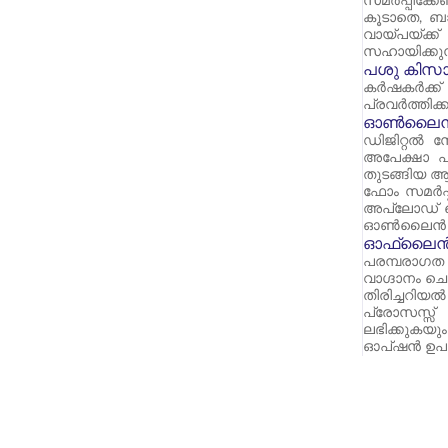
സമർപ്പിക്കേണ്
കൂടാതെ, ബാ
വായ്പയ്ക്
സഹായിക്കുന്
പശു കിസാൻ
കർഷകർക്ക്
പ്രവർത്തിക്ക
ഓൺലൈൻ 
ഡിജിറ്റൽ 
അപേക്ഷാ പ്
തുടങ്ങിയ ആവ
ഫോം സമർപ്
അപ്‌ലോഡ് ച
ഓൺലൈൻ അപേക
ഓഫ്‌ലൈൻ
പരമ്പരാഗത 
വാഗ്ദാനം ചെ
തിരിച്ചറ
പ്രോസസ്സ്
ലഭിക്കുകയു
ഓപ്ഷൻ ഉപ