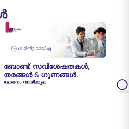
ങൾ
28 മിനിറ്റ് വായിച്ചു
ബോണ്ട്: സവിശേഷതകൾ,
തരങ്ങൾ & ഗുണങ്ങൾ.
ലേഖനം വായിക്കുക