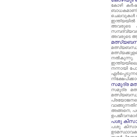
കോഴി കർഷകർ
ബാധകമാണ്. 
ചെലവുകൾ വ
ഇന്ത്യയിൽ
അവരുടെ പ
സമ്പദ്‌വ്യ
അവരുടെ ആട്ട
മത്സ്യബന
മത്സ്യബന്ധന
മത്സ്യക്കു
നൽകുന്നു.
ഇന്ത്യയില
നന്നായി പോ
ഏർപ്പെടുന
നിക്ഷേപിക്ക
സമുദ്ര മ
സമുദ്ര മത
മത്സ്യബന്ധ
പ്രയോജനപ്പ
വാങ്ങുന്നത
അങ്ങനെ, പശ
ഉപജീവനമാർഗ്
പശു കിസാ
പശു കിസാൻ
ഉടമസ്ഥാവക