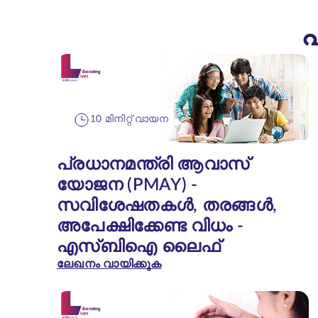
പ
10 മിനിറ്റ് വായന
പ്രധാനമന്ത്രി ആവാസ്
യോജന (PMAY) -
സവിശേഷതകൾ, തരങ്ങൾ,
അപേക്ഷിക്കേണ്ട വിധം -
എസ്‌ബി‌ഐ ലൈഫ്
ലേഖനം വായിക്കുക