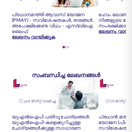
പ്രധാനമന്ത്രി ആവാസ് യോജന
ഹോം ലോൺ 
(PMAY) - സവിശേഷതകൾ, തരങ്ങൾ,
നിങ്ങളുടെ 
അപേക്ഷിക്കേണ്ട വിധം - എസ്‌ബി‌ഐ
സംരക്ഷിക്കാൻ
ലൈഫ്
ലേഖനം വായിക
ലേഖനം വായിക്കുക
സംബന്ധിച്ച ലേഖനങ്ങൾ
൰൪ മിനിറ്റ് വായിച്ചു
10 മിനിറ്റ് 
യുഎൽഐപി പതിവുചോദ്യങ്ങൾ:
പ്രധാൻ മന്ത
യുഎൽഐപി-കളെക്കുറിച്ചുള്ള
യോജന (പിഎ
ചോദ്യങ്ങൾക്കുള്ള സാധാരണ
സവിശേഷതകളു