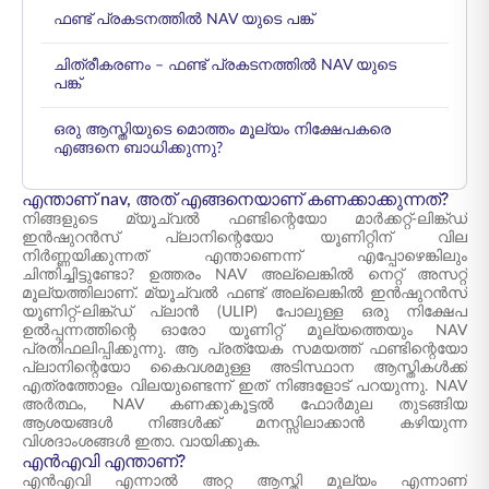
ഫണ്ട് പ്രകടനത്തിൽ NAV യുടെ പങ്ക്
ചിത്രീകരണം – ഫണ്ട് പ്രകടനത്തിൽ NAV യുടെ
പങ്ക്
ഒരു ആസ്തിയുടെ മൊത്തം മൂല്യം നിക്ഷേപകരെ
എങ്ങനെ ബാധിക്കുന്നു?
എന്താണ് nav, അത് എങ്ങനെയാണ് കണക്കാക്കുന്നത്?
നിങ്ങളുടെ മ്യൂച്വൽ ഫണ്ടിന്റെയോ മാർക്കറ്റ്-ലിങ്ക്ഡ്
ഇൻഷുറൻസ് പ്ലാനിന്റെയോ യൂണിറ്റിന് വില
നിർണ്ണയിക്കുന്നത് എന്താണെന്ന് എപ്പോഴെങ്കിലും
ചിന്തിച്ചിട്ടുണ്ടോ? ഉത്തരം NAV അല്ലെങ്കിൽ നെറ്റ് അസറ്റ്
മൂല്യത്തിലാണ്. മ്യൂച്വൽ ഫണ്ട് അല്ലെങ്കിൽ ഇൻഷുറൻസ്
യൂണിറ്റ്-ലിങ്ക്ഡ് പ്ലാൻ (ULIP) പോലുള്ള ഒരു നിക്ഷേപ
ഉൽപ്പന്നത്തിന്റെ ഓരോ യൂണിറ്റ് മൂല്യത്തെയും NAV
പ്രതിഫലിപ്പിക്കുന്നു. ആ പ്രത്യേക സമയത്ത് ഫണ്ടിന്റെയോ
പ്ലാനിന്റെയോ കൈവശമുള്ള അടിസ്ഥാന ആസ്തികൾക്ക്
എത്രത്തോളം വിലയുണ്ടെന്ന് ഇത് നിങ്ങളോട് പറയുന്നു. NAV
അർത്ഥം, NAV കണക്കുകൂട്ടൽ ഫോർമുല തുടങ്ങിയ
ആശയങ്ങൾ നിങ്ങൾക്ക് മനസ്സിലാക്കാൻ കഴിയുന്ന
വിശദാംശങ്ങൾ ഇതാ. വായിക്കുക.
എൻഎവി എന്താണ്?
എൻഎവി എന്നാൽ അറ്റ ആസ്തി മൂല്യം എന്നാണ്