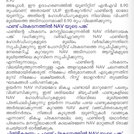
8.90
അപ്പോൾ, ഈ ഉദാഹരണത്തിൽ യൂണിറ്റിന് എൻഎവി 8.90
രൂപയാണ്. അതായത് ULIP ഇൻഷുറൻസ് ഫണ്ടിന്റെ ഓരോ
യൂണിറ്റും അതിന്റെ ഹോൾഡിംഗുകളുടെ നിലവിലെ വിപണി
മൂല്യത്തെ അടിസ്ഥാനമാക്കി 8.90 രൂപ വിലമതിക്കുന്നു.
ഫണ്ട് പ്രകടനത്തിൽ NAV യുടെ പങ്ക്
ഫണ്ടിന്റെ പ്രകടനം മനസ്സിലാക്കുന്നതിൽ NAV നിർണായക
പങ്ക് വഹിക്കുന്നു. വർദ്ധിച്ചുവരുന്ന NAV ഫണ്ടിന്റെ
ഹോൾഡിംഗുകളുടെ മൂല്യം വർദ്ധിക്കുന്നതിനെ
സൂചിപ്പിക്കുന്നു, ഇത് പോസിറ്റീവ് പ്രകടനത്തെ സൂചിപ്പിക്കുന്നു.
നേരെമറിച്ച്, കുറയുന്ന NAV അടിസ്ഥാന ആസ്തികളുടെ
മൂല്യത്തിലെ കുറവിനെ സൂചിപ്പിക്കുന്നു.
എന്നിരുന്നാലും, ഒരു ഫണ്ടിന്റെ പ്രകടനം
വിലയിരുത്തുന്നതിനുള്ള ഏക അളവുകോൽ NAV ചലനങ്ങൾ
മാത്രമായിരിക്കരുത്. നിക്ഷേപ തീരുമാനങ്ങൾ എടുക്കുന്നതിന്
മുമ്പ് നിക്ഷേപ ലക്ഷ്യങ്ങൾ, റിസ്ക് ടോളറൻസ് തുടങ്ങിയ
ഘടകങ്ങൾ പരിഗണിക്കുക.
ഉയർന്ന NAV സ്വയമേവ മികച്ച ഫണ്ടായി മാറുമെന്ന് പലരും
വിശ്വസിക്കുന്നു. ഇത് ശരിയല്ല! മ്യൂച്വൽ ഫണ്ടുകളിലെ
NAV ഹോൾഡിംഗുകളുടെ നിലവിലെ മൂല്യത്തെ
പ്രതിഫലിപ്പിക്കുന്നു; ഉയർന്ന സംഖ്യ പഴയ ഫണ്ടുകളെയാണ്
അർത്ഥമാക്കുന്നത്. കുറഞ്ഞ NAV കണ്ട് വഞ്ചിതരാകരുത്;
അതിനർത്ഥം നിങ്ങൾ കൂടുതൽ യൂണിറ്റുകൾ വാങ്ങുക
എന്നാണ്, മികച്ച പ്രകടനമല്ല. ഒരു ഫണ്ടിന്റെ യഥാർത്ഥ
പ്രകടനം മനസ്സിലാക്കാൻ കാലക്രമേണ NAV മാറ്റങ്ങൾ ട്രാക്ക്
ചെയ്യാൻ ഓർമ്മിക്കുക.
ചിത്രീകരണം – ഫണ്ട് പ്രകടനത്തിൽ NAV യുടെ പങ്ക്