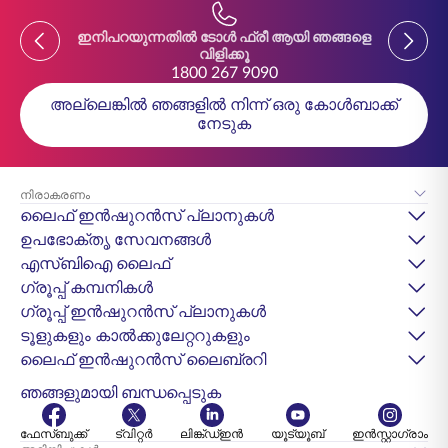
Previous
Previou
ഇനിപറയുന്നതിൽ ടോൾ ഫ്രീ ആയി ഞങ്ങളെ
ഇനിപ
വിളിക്കൂ
1800 267 9090
അല്ലെങ്കിൽ ഞങ്ങളിൽ നിന്ന് ഒരു കോൾബാക്ക്
നേടുക
നിരാകരണം
ലൈഫ് ഇൻഷുറൻസ് പ്ലാനുകൾ
ഉപഭോക്തൃ സേവനങ്ങൾ
എസ്‌ബിഐ ലൈഫ്
ഗ്രൂപ്പ് കമ്പനികൾ
ഗ്രൂപ്പ് ഇൻഷുറൻസ് പ്ലാനുകൾ
ടൂളുകളും കാൽക്കുലേറ്ററുകളും
ലൈഫ് ഇൻഷുറൻസ് ലൈബ്രറി
ഞങ്ങളുമായി ബന്ധപ്പെടുക
ഫേസ്ബുക്ക്
ട്വിറ്റർ
ലിങ്ക്ഡ്ഇൻ
യൂട്യൂബ്
ഇൻസ്റ്റാഗ്രാം