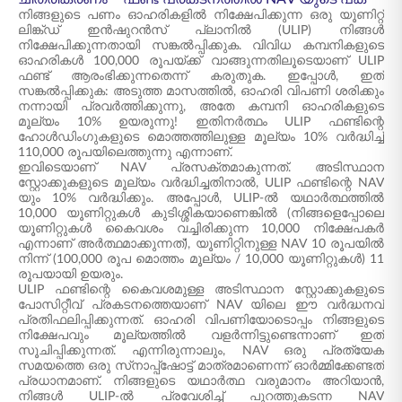
നിങ്ങളുടെ പണം ഓഹരികളിൽ നിക്ഷേപിക്കുന്ന ഒരു യൂണിറ്റ്
ലിങ്ക്ഡ് ഇൻഷുറൻസ് പ്ലാനിൽ (ULIP) നിങ്ങൾ
നിക്ഷേപിക്കുന്നതായി സങ്കൽപ്പിക്കുക. വിവിധ കമ്പനികളുടെ
ഓഹരികൾ 100,000 രൂപയ്ക്ക് വാങ്ങുന്നതിലൂടെയാണ് ULIP
ഫണ്ട് ആരംഭിക്കുന്നതെന്ന് കരുതുക. ഇപ്പോൾ, ഇത്
സങ്കൽപ്പിക്കുക: അടുത്ത മാസത്തിൽ, ഓഹരി വിപണി ശരിക്കും
നന്നായി പ്രവർത്തിക്കുന്നു, അതേ കമ്പനി ഓഹരികളുടെ
മൂല്യം 10% ഉയരുന്നു! ഇതിനർത്ഥം ULIP ഫണ്ടിന്റെ
ഹോൾഡിംഗുകളുടെ മൊത്തത്തിലുള്ള മൂല്യം 10% വർദ്ധിച്ച്
110,000 രൂപയിലെത്തുന്നു എന്നാണ്.
ഇവിടെയാണ് NAV പ്രസക്തമാകുന്നത്. അടിസ്ഥാന
സ്റ്റോക്കുകളുടെ മൂല്യം വർദ്ധിച്ചതിനാൽ, ULIP ഫണ്ടിന്റെ NAV
യും 10% വർദ്ധിക്കും. അപ്പോൾ, ULIP-ൽ യഥാർത്ഥത്തിൽ
10,000 യൂണിറ്റുകൾ കുടിശ്ശികയാണെങ്കിൽ (നിങ്ങളെപ്പോലെ
യൂണിറ്റുകൾ കൈവശം വച്ചിരിക്കുന്ന 10,000 നിക്ഷേപകർ
എന്നാണ് അർത്ഥമാക്കുന്നത്), യൂണിറ്റിനുള്ള NAV 10 രൂപയിൽ
നിന്ന് (100,000 രൂപ മൊത്തം മൂല്യം / 10,000 യൂണിറ്റുകൾ) 11
രൂപയായി ഉയരും.
ULIP ഫണ്ടിന്റെ കൈവശമുള്ള അടിസ്ഥാന സ്റ്റോക്കുകളുടെ
പോസിറ്റീവ് പ്രകടനത്തെയാണ് NAV യിലെ ഈ വർദ്ധനവ്
പ്രതിഫലിപ്പിക്കുന്നത്. ഓഹരി വിപണിയോടൊപ്പം നിങ്ങളുടെ
നിക്ഷേപവും മൂല്യത്തിൽ വളർന്നിട്ടുണ്ടെന്നാണ് ഇത്
സൂചിപ്പിക്കുന്നത്. എന്നിരുന്നാലും, NAV ഒരു പ്രത്യേക
സമയത്തെ ഒരു സ്‌നാപ്പ്ഷോട്ട് മാത്രമാണെന്ന് ഓർമ്മിക്കേണ്ടത്
പ്രധാനമാണ്. നിങ്ങളുടെ യഥാർത്ഥ വരുമാനം അറിയാൻ,
നിങ്ങൾ ULIP-ൽ പ്രവേശിച്ച് പുറത്തുകടന്ന NAV