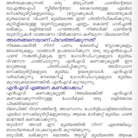
അർത്ഥമാക്കുന്നത്. ഒരു മ്യൂച്വൽ ഫണ്ടിന്റെയോ
യുഎൽഐപി സ്കീമിന്റെയോ കൈവശമുള്ള എല്ലാ
സെക്യൂരിറ്റികളുടെയും (സ്റ്റോക്കുകൾ, ബോണ്ടുകൾ
മുതലായവ) വിപണി മൂല്യത്തെ ഇത് പ്രതിനിധീകരിക്കുന്നു,
കുടിശ്ശികയുള്ള യൂണിറ്റുകളുടെ എണ്ണം കൊണ്ട് ഹരിച്ചാൽ
ലഭിക്കും. ലളിതമായി പറഞ്ഞാൽ, നിങ്ങൾക്ക് ഫണ്ടിന്റെ
യൂണിറ്റുകൾ വാങ്ങാനോ വിൽക്കാനോ കഴിയുന്ന വിലയാണിത്.
അതെങ്ങനെയാണ് പ്രവര്ത്തിക്കുന്നത്?
നിക്ഷേപകരിൽ നിന്ന് പണം ശേഖരിച്ച് സ്റ്റോക്കുകളും
ബോണ്ടുകളും വാങ്ങാൻ ഉപയോഗിക്കുന്ന ഒരു യുഎൽഐപി
ഫണ്ട് സങ്കൽപ്പിക്കുക. ഈ ഹോൾഡിംഗുകളുടെ മൂല്യം
ദിവസേന ചാഞ്ചാടുന്നു. എൻഎവി കണക്കുകൂട്ടൽ ഈ
മാറ്റങ്ങളെ പ്രതിഫലിപ്പിക്കുന്നു. അടിസ്ഥാന
സെക്യൂരിറ്റികളുടെ മൂല്യം ഉയരുമ്പോൾ, എൻഎവി
വർദ്ധിക്കുന്നു. നേരെമറിച്ച്, ഹോൾഡിംഗുകളുടെ മൂല്യം
കുറയുകയാണെങ്കിൽ, എൻഎവി കുറയുന്നു.
എൻഎവി എങ്ങനെ കണക്കാക്കാം?
എൻഎവി കണക്കുകൂട്ടൽ (അല്ലെങ്കിൽ എൻഎവി
കണക്കാക്കുന്നതിനുള്ള ഫോർമുല) ഒരു ലളിതമായ
പ്രക്രിയയാണ്.
ട്രേഡിങ്ങ് ദിവസത്തിന്റെ അവസാനം പോർട്ട്ഫോളിയോയിലെ
എല്ലാ സെക്യൂരിറ്റികളുടെയും ആകെ മാർക്കറ്റ് മൂല്യം ഫണ്ട്
മാനേജർ കണക്കാക്കുന്നു.
തുടർന്ന് അവർ ഈ മൂല്യത്തിൽ നിന്ന് ഏതെങ്കിലും
ബാധ്യതകൾ (ചെലവുകൾ) കുറയ്ക്കുന്നു.
ഒടുവിൽ, ലഭിക്കുന്ന മൊത്തം ആസ്തി മൂല്യത്തെ ആകെ