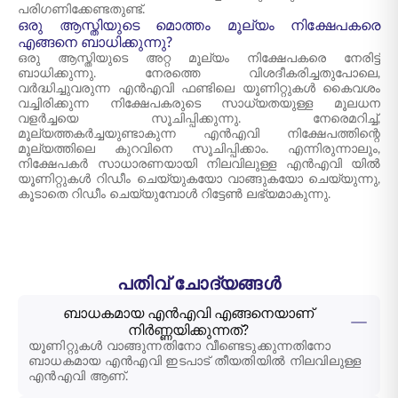
പരിഗണിക്കേണ്ടതുണ്ട്.
ഒരു ആസ്തിയുടെ മൊത്തം മൂല്യം നിക്ഷേപകരെ
എങ്ങനെ ബാധിക്കുന്നു?
ഒരു ആസ്തിയുടെ അറ്റ മൂല്യം നിക്ഷേപകരെ നേരിട്ട്
ബാധിക്കുന്നു. നേരത്തെ വിശദീകരിച്ചതുപോലെ,
വർദ്ധിച്ചുവരുന്ന എൻഎവി ഫണ്ടിലെ യൂണിറ്റുകൾ കൈവശം
വച്ചിരിക്കുന്ന നിക്ഷേപകരുടെ സാധ്യതയുള്ള മൂലധന
വളർച്ചയെ സൂചിപ്പിക്കുന്നു. നേരെമറിച്ച്,
മൂല്യത്തകർച്ചയുണ്ടാകുന്ന എൻഎവി നിക്ഷേപത്തിന്റെ
മൂല്യത്തിലെ കുറവിനെ സൂചിപ്പിക്കാം. എന്നിരുന്നാലും,
നിക്ഷേപകർ സാധാരണയായി നിലവിലുള്ള എൻഎവി യിൽ
യൂണിറ്റുകൾ റിഡീം ചെയ്യുകയോ വാങ്ങുകയോ ചെയ്യുന്നു,
കൂടാതെ റിഡീം ചെയ്യുമ്പോൾ റിട്ടേൺ ലഭ്യമാകുന്നു.
പതിവ് ചോദ്യങ്ങൾ
ബാധകമായ എൻഎവി എങ്ങനെയാണ്
നിർണ്ണയിക്കുന്നത്?
യൂണിറ്റുകൾ വാങ്ങുന്നതിനോ വീണ്ടെടുക്കുന്നതിനോ
ബാധകമായ എൻഎവി ഇടപാട് തീയതിയിൽ നിലവിലുള്ള
എൻഎവി ആണ്.