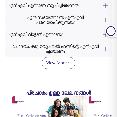
എൻഎവി എന്താണ് സൂചിപ്പിക്കുന്നത്?
ഏത് സമയത്താണ് എൻഎവി
പ്രഖ്യാപിക്കുന്നത്?
എൻഎവി റിട്ടേൺ എന്താണ്?
ചോദ്യം: ഒരു മ്യൂച്വൽ ഫണ്ടിന്റെ എൻഎവി
എന്താണ്?
View More
പ്രചാരം ഉള്ള ലേഖനങ്ങൾ
10 മിനിറ്റ് വായന
7 മിനിറ്റ് വായ