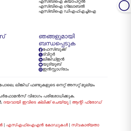
എസ്‌ബി‌ഐ ക്യാപിറ്റൽ
എസ്‌ബി‌ഐ ഗ്ലോബൽ
എസ്‌ബി‌ഐ ഡി‌എഫ്‌എച്ച്‌ഐ
സ്
ഞങ്ങളുമായി
ബന്ധപ്പെടുക
ഫേസ്ബുക്ക്
ട്വിറ്റർ
ലിങ്ക്ഡ്ഇൻ
യൂട്യൂബ്
ഇൻസ്റ്റാഗ്രാം
ങ്ക്ഡ് ഫണ്ടുകളുടെ നെറ്റ് അസറ്റ് മൂല്യം
ട് പേർഫോമൻസ്' വിഭാഗം പരിശോധിക്കുക.
ൻ,
ദയവായി ഇവിടെ ക്ലിക്ക് ചെയ്യൂ
|
ആന്റി ഫ്രോഡ്
ൽ
|
എസ്എഫ്ഐഎൻ കോഡുകൾ
|
സ്വകാര്യതാ