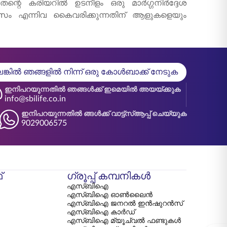
ന്റെ കരിയറിൽ ഉടനീളം ഒരു മാർഗ്ഗനിർദ്ദേശ
വാസം എന്നിവ കൈവരിക്കുന്നതിന് ആളുകളെയും
്കിൽ ഞങ്ങളിൽ നിന്ന് ഒരു കോൾബാക്ക് നേടുക
ഇനിപറയുന്നതിൽ ഞങ്ങൾക്ക് ഇമെയിൽ അയയ്ക്കുക
info@sbilife.co.in
ഇനിപറയുന്നതിൽ ങ്ങൾക്ക് വാട്ട്‌സ്ആപ്പ് ചെയ്യുക
9029006575
്
ഗ്രൂപ്പ് കമ്പനികൾ
എസ്‌ബി‌ഐ
എസ്‌ബി‌ഐ ഓൺലൈൻ
എസ്‌ബി‌ഐ ജനറൽ ഇൻഷുറൻസ്
എസ്‌ബി‌ഐ കാർഡ്
എസ്‌ബി‌ഐ മ്യൂച്വൽ ഫണ്ടുകൾ