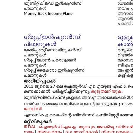
യൂണിറ്റ് ലിങ്ക്ഡ് ഇൻഷുറൻസ്
ഡൗൺല
പ്ലാനുകൾ
നവ് & 
Money Back Income Plans
അസസ്മെ
ആവശ്
പരാതി
ഗ്രൂപ്പ് ഇൻഷുറൻസ്
ടൂളു
പ്ലാനുകൾ
കാൽക
കോർപ്പറേറ്റ് സൊല്യൂഷൻസ്
മനുഷ്യ
പ്ലാനുകൾ
റിട്ടയർ
ഗ്രൂപ്പ് ലോൺ പ്രൊട്ടക്ഷൻ
കോമ്പൗണ
പ്ലാനുകൾ
ബിഎംഐ
ഗ്രൂപ്പ് മൈക്രോ ഇൻഷുറൻസ്
ടേം ഇൻ
പ്ലാനുകൾ
കുട്ടി
അറിയിപ്പുകൾ
2011 ജൂലൈ 29 ലെ ഐആർഡിഎഐയുടെ എഫ് & ഐ-സിഐആർ-
കണക്കാക്കൽ പരിഷ്കരിച്ചിരിക്കുന്നു.
കൂടുതലറിയുക
.
യൂണിറ്റ്-ലിങ്ക്ഡ് ഫണ്ടുകളുടെ അസറ്റ് അലോക്കേഷൻ 20
വഞ്ചനാപരമായ വെബ്‌സൈറ്റുകൾ, കോളുകൾ, ഇ-മെയിലുക
പോളിസി
എസ്‌ബിഐ ലൈഫിന്റെ ബിസിനസ് കണ്ടിന്യൂറ്റി മാനേജ്‌
മറ്റ് ലിങ്കുകൾ
IRDAI
|
ഐആർഡിഎഐ- യുടെ ഉപഭോക്തൃ വിദ്യാഭ്യ
നയം
|
നിരാകരണം
|
ഡു നോട്ട് കോൾ
|
നിബന്ധനകളും