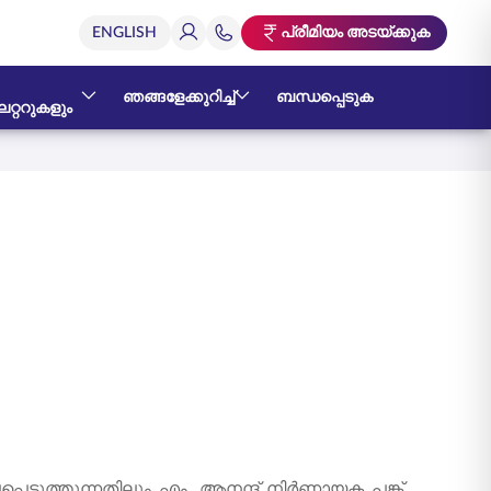
പ്രീമിയം അടയ്ക്കുക
ഞങ്ങളേക്കുറിച്ച്
ബന്ധപ്പെടുക
റ്ററുകളും
്പെടുത്തുന്നതിലും എം. ആനന്ദ് നിർണായക പങ്ക്