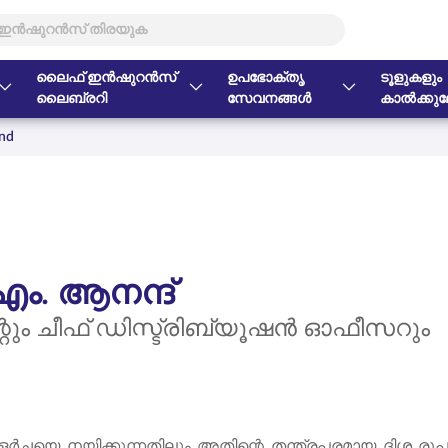
ലൈഫ് ഇൻഷുറൻസ്
ഉപഭോക്തൃ
ടൂളുകളും
ലൈബ്രറി
സേവനങ്ങൾ
കാൽക്കുലേ
and
ർ എം. ആനന്ദ്
റും ചീഫ് ഡിസ്ട്രിബ്യൂഷൻ ഓഫീസറും
ച്ചയെ നയിക്കുന്നതിലും അതിന്റെ തന്ത്രപരമായ ദിശ രൂപപ