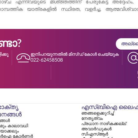
 എന്നിവയുടെ മിശ്രിതത്തിന് പേരുകേട്ട അദ്ദേഹം, ത
 സാമ്പത്തിക യാത്രകളിൽ സ്ഥിരത, വളർച്ച, ആത്മവിശ്
ടോ?
അല്ലെങ
ക്കൂ
ഇനിപറയുന്നതിൽ മിസ്ഡ് കോൾ ചെയ്യുക
022-62458508
ോക്തൃ
എസ്‌ബിഐ ലൈഫ
ഞങ്ങളെക്കുറിച്ച്
നങ്ങൾ
നേതൃത്വം
ങള്‍
പ്രധാന നാഴികക്കല്ല്
മും കാലാവധി
അവാർഡുകൾ
ിയാക്കലും
സി‌എസ്‌ആർ
ർഐ കോർണർ