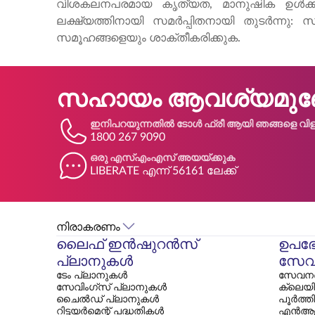
വിശകലനപരമായ കൃത്യത, മാനുഷിക ഉൾക്കാഴ്ച
ലക്ഷ്യത്തിനായി സമർപ്പിതനായി തുടർന്നു:
സമൂഹങ്ങളെയും ശാക്തീകരിക്കുക.
സഹായം ആവശ്യമുണ്
ഇനിപറയുന്നതിൽ ടോൾ ഫ്രീ ആയി ഞങ്ങളെ വിളി
1800 267 9090
ഒരു എസ്എംഎസ് അയയ്ക്കുക
LIBERATE എന്ന് 56161 ലേക്ക്
നിരാകരണം
ലൈഫ് ഇൻഷുറൻസ്
ഉപഭ
പ്ലാനുകൾ
സേവ
ടേം പ്ലാനുകൾ
സേവനങ്
സേവിംഗ്സ് പ്ലാനുകൾ
ക്ലെയി
ചൈൽഡ് പ്ലാനുകൾ
പൂർത്ത
റിട്ടയർമെന്റ് പദ്ധതികൾ
എൻആ