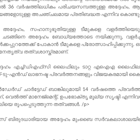
ഖലകളിൽ 36 വർഷത്തിലധികം പരിചയസമ്പത്തുള്ള അദ്ദേഹം, 
്ഷ്യങ്ങളോടുള്ള അചഞ്ചലമായ പ്രതിബദ്ധത എന്നിവ കൊണ്ടുവ
യ അദ്ദേഹം, സഹാനുഭൂതിയുള്ള ടീമുകളെ വളർത്തിയെടു
ിതരണ ചടങ്ങിനെ അദ്ദേഹം ബോധ്യത്തോടെ നയിക്കുന്നു, വളർച
്പുറത്തേക്ക് പോകാൻ ടീമുകളെ പ്രോത്സാഹിപ്പിക്കുന്നു
െ നേതൃത്വ തത്വശാസ്ത്രമാണ്.
ദേഹം എച്ച്‌ഡി‌എഫ്‌സി ലൈഫിലും ടാറ്റ എ‌ഐ‌എ ലൈഫിലു
ടു-എൻഡ് ലാഭനഷ്ട പ്രവർത്തനങ്ങളും വിജയകരമായി കൈ
ാൻഡേർഡ് ചാർട്ടേഡ് ബാങ്കിലുമായി 14 വർഷത്തെ പ്രവർത
, വെൽത്ത് മാനേജ്‌മെന്റ്, ഉപഭോക്തൃ മൂല്യ സൃഷ്ടി എന്നിവ
ിയെ രൂപപ്പെടുത്തുന്ന തത്വങ്ങൾ. /p>
സ് ബിരുദധാരിയായ അദ്ദേഹം മുംബൈ സർവകലാശാലയില