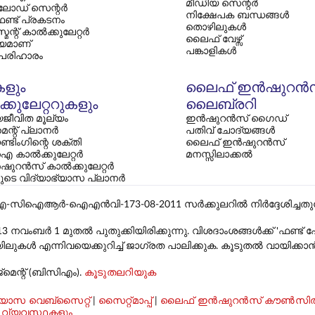
മീഡിയ സെന്റർ
ോഡ് സെന്റർ
നിക്ഷേപക ബന്ധങ്ങൾ
ഫണ്ട് പ്രകടനം
തൊഴിലുകൾ
ന്റ് കാൽക്കുലേറ്റർ
ലൈഫ് വേഴ്സ്
യമാണ്
പങ്കാളികൾ
 പരിഹാരം
കളും
ലൈഫ് ഇൻഷുറൻ
്കുലേറ്ററുകളും
ലൈബ്രറി
ജീവിത മൂല്യം
ഇൻഷുറൻസ് ഗൈഡ്
മെന്റ് പ്ലാനർ
പതിവ് ചോദ്യങ്ങൾ
്ടിംഗിന്റെ ശക്തി
ലൈഫ് ഇൻഷുറൻസ്
 കാൽക്കുലേറ്റർ
മനസ്സിലാക്കൽ
ഷുറൻസ് കാൽക്കുലേറ്റർ
കളുടെ വിദ്യാഭ്യാസ പ്ലാനർ
ഐഎൻവി-173-08-2011 സർക്കുലറിൽ നിർദ്ദേശിച്ചതുപോലെ, ലി
13 നവംബർ 1 മുതൽ പുതുക്കിയിരിക്കുന്നു. വിശദാംശങ്ങൾക്ക് 'ഫണ്
ൾ എന്നിവയെക്കുറിച്ച് ജാഗ്രത പാലിക്കുക. കൂടുതൽ വായിക്കാ
മെന്റ് (ബിസിഎം).
കൂടുതലറിയുക
ാസ വെബ്‌സൈറ്റ്
|
സൈറ്റ്മാപ്പ്
|
ലൈഫ് ഇൻഷുറൻസ് കൗൺസി
 വ്യവസ്ഥകളും