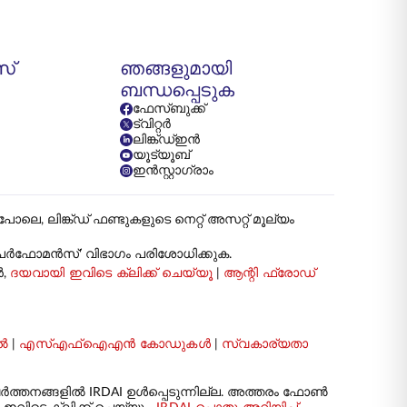
സ്
ഞങ്ങളുമായി
ബന്ധപ്പെടുക
ഫേസ്ബുക്ക്
ട്വിറ്റർ
ലിങ്ക്ഡ്ഇൻ
യൂട്യൂബ്
ഇൻസ്റ്റാഗ്രാം
ങ്ക്ഡ് ഫണ്ടുകളുടെ നെറ്റ് അസറ്റ് മൂല്യം
ട് പേർഫോമൻസ്' വിഭാഗം പരിശോധിക്കുക.
ൻ,
ദയവായി ഇവിടെ ക്ലിക്ക് ചെയ്യൂ
|
ആന്റി ഫ്രോഡ്
ൽ
|
എസ്എഫ്ഐഎൻ കോഡുകൾ
|
സ്വകാര്യതാ
ർത്തനങ്ങളിൽ IRDAI ഉൾപ്പെടുന്നില്ല. അത്തരം ഫോൺ