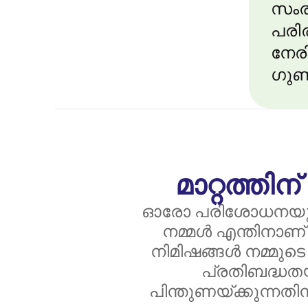
സംര
പരിര
നേരിട
ഗുണ
മാറ്റത്ത
ഓരോ പരിശോധനയും, ഓ
നമ്മൾ എന്തിനാണ് 
നിമിഷങ്ങൾ നമ്മുട
പ്രതിബദ്ധതയ
പിന്തുണയ്ക്കുന്നതി