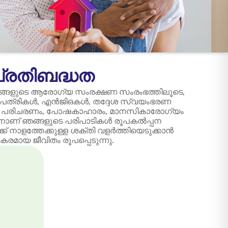
പ്രതിബദ്ധത
ങളുടെ ആരോഗ്യ സംരക്ഷണ സംരംഭത്തിലൂടെ,
പത്രികൾ, എൻ‌ജി‌ഒകൾ, തദ്ദേശ സ്വയംഭരണ
രുടെ പരിചരണം, പോഷകാഹാരം, മാനസികാരോഗ്യം
തിനാണ് ഞങ്ങളുടെ പരിപാടികൾ രൂപകൽപ്പന
ക് നാളത്തേക്കുള്ള ശക്തി വളർത്തിയെടുക്കാൻ
ായ ജീവിതം രൂപപ്പെടുന്നു.