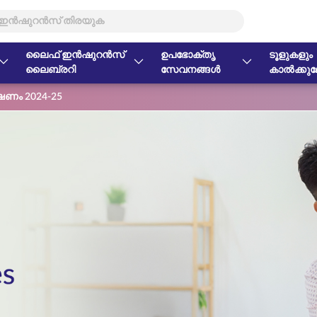
ലൈഫ് ഇൻഷുറൻസ്
ഉപഭോക്തൃ
ടൂളുകളും
ലൈബ്രറി
സേവനങ്ങൾ
കാൽക്കുലേ
ണം 2024-25