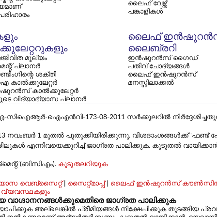
ലൈഫ് വേഴ്സ്
യമാണ്
പങ്കാളികൾ
 പരിഹാരം
കളും
ലൈഫ് ഇൻഷുറൻ
്കുലേറ്ററുകളും
ലൈബ്രറി
ജീവിത മൂല്യം
ഇൻഷുറൻസ് ഗൈഡ്
മെന്റ് പ്ലാനർ
പതിവ് ചോദ്യങ്ങൾ
്ടിംഗിന്റെ ശക്തി
ലൈഫ് ഇൻഷുറൻസ്
 കാൽക്കുലേറ്റർ
മനസ്സിലാക്കൽ
ഷുറൻസ് കാൽക്കുലേറ്റർ
കളുടെ വിദ്യാഭ്യാസ പ്ലാനർ
ഐഎൻവി-173-08-2011 സർക്കുലറിൽ നിർദ്ദേശിച്ചതുപോലെ, ലി
13 നവംബർ 1 മുതൽ പുതുക്കിയിരിക്കുന്നു. വിശദാംശങ്ങൾക്ക് 'ഫണ്
ൾ എന്നിവയെക്കുറിച്ച് ജാഗ്രത പാലിക്കുക. കൂടുതൽ വായിക്കാ
മെന്റ് (ബിസിഎം).
കൂടുതലറിയുക
ാസ വെബ്‌സൈറ്റ്
|
സൈറ്റ്മാപ്പ്
|
ലൈഫ് ഇൻഷുറൻസ് കൗൺസി
 വ്യവസ്ഥകളും
്ദാനനങ്ങൾക്കുമെതിരെ ജാഗ്രത പാലിക്കുക
കുക അല്ലെങ്കിൽ പ്രീമിയങ്ങൾ നിക്ഷേപിക്കുക തുടങ്ങിയ പ്രവ