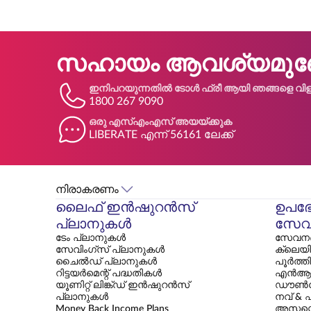
സഹായം ആവശ്യമുണ്
ഇനിപറയുന്നതിൽ ടോൾ ഫ്രീ ആയി ഞങ്ങളെ വിളി
1800 267 9090
ഒരു എസ്എംഎസ് അയയ്ക്കുക
LIBERATE എന്ന് 56161 ലേക്ക്
നിരാകരണം
ലൈഫ് ഇൻഷുറൻസ്
ഉപഭ
പ്ലാനുകൾ
സേവ
ടേം പ്ലാനുകൾ
സേവനങ്
സേവിംഗ്സ് പ്ലാനുകൾ
ക്ലെയി
ചൈൽഡ് പ്ലാനുകൾ
പൂർത്ത
റിട്ടയർമെന്റ് പദ്ധതികൾ
എൻആ
യൂണിറ്റ് ലിങ്ക്ഡ് ഇൻഷുറൻസ്
ഡൗൺല
പ്ലാനുകൾ
നവ് & 
Money Back Income Plans
അസസ്മെ