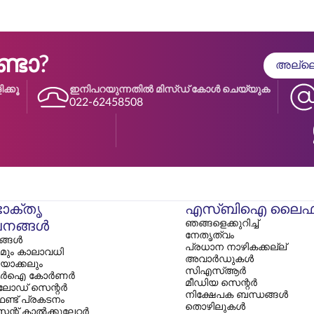
ടോ?
അല്ലെങ
ക്കൂ
ഇനിപറയുന്നതിൽ മിസ്ഡ് കോൾ ചെയ്യുക
022-62458508
ോക്തൃ
എസ്‌ബിഐ ലൈഫ
ഞങ്ങളെക്കുറിച്ച്
നങ്ങൾ
നേതൃത്വം
ങള്‍
പ്രധാന നാഴികക്കല്ല്
മും കാലാവധി
അവാർഡുകൾ
ിയാക്കലും
സി‌എസ്‌ആർ
ർഐ കോർണർ
മീഡിയ സെന്റർ
ോഡ് സെന്റർ
നിക്ഷേപക ബന്ധങ്ങൾ
ഫണ്ട് പ്രകടനം
തൊഴിലുകൾ
ന്റ് കാൽക്കുലേറ്റർ