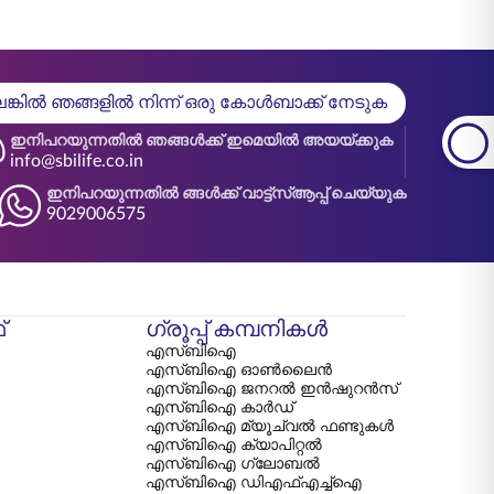
്കിൽ ഞങ്ങളിൽ നിന്ന് ഒരു കോൾബാക്ക് നേടുക
ഇനിപറയുന്നതിൽ ഞങ്ങൾക്ക് ഇമെയിൽ അയയ്ക്കുക
info@sbilife.co.in
ഇനിപറയുന്നതിൽ ങ്ങൾക്ക് വാട്ട്‌സ്ആപ്പ് ചെയ്യുക
9029006575
്
ഗ്രൂപ്പ് കമ്പനികൾ
എസ്‌ബി‌ഐ
എസ്‌ബി‌ഐ ഓൺലൈൻ
എസ്‌ബി‌ഐ ജനറൽ ഇൻഷുറൻസ്
എസ്‌ബി‌ഐ കാർഡ്
എസ്‌ബി‌ഐ മ്യൂച്വൽ ഫണ്ടുകൾ
എസ്‌ബി‌ഐ ക്യാപിറ്റൽ
എസ്‌ബി‌ഐ ഗ്ലോബൽ
എസ്‌ബി‌ഐ ഡി‌എഫ്‌എച്ച്‌ഐ