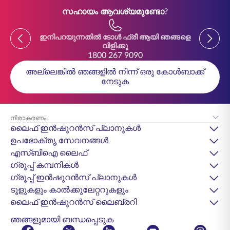
സഹായം ആവശ്യമുണ്ടോ?
Previous
Previou
ഇനിപറയുന്നതിൽ ടോൾ ഫ്രീ ആയി ഞങ്ങളെ
ഇനിപ
വിളിക്കൂ
1800 267 9090
അല്ലെങ്കിൽ ഞങ്ങളിൽ നിന്ന് ഒരു കോൾബാക്ക്
നേടുക
നിരാകരണം
ലൈഫ് ഇൻഷുറൻസ് പ്ലാനുകൾ
ഉപഭോക്തൃ സേവനങ്ങൾ
എസ്‌ബിഐ ലൈഫ്
ഗ്രൂപ്പ് കമ്പനികൾ
ഗ്രൂപ്പ് ഇൻഷുറൻസ് പ്ലാനുകൾ
ടൂളുകളും കാൽക്കുലേറ്ററുകളും
ലൈഫ് ഇൻഷുറൻസ് ലൈബ്രറി
ഞങ്ങളുമായി ബന്ധപ്പെടുക