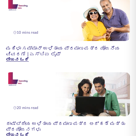
10 mins read
ಮಹಿಳಾ ಸಮ್ಮಾನ್ ಉಳಿತಾಯ ಪ್ರಮಾಣಪತ್ರ ಯೋಜನೆಯ
ವಿವರಣೆ | ಎಸ್‌ಬಿಐ ಲೈಫ್
ಲೇಖನ ಓದಿ
20 mins read
ರಾಷ್ಟ್ರೀಯ ಉಳಿತಾಯ ಪ್ರಮಾಣಪತ್ರ ಅರ್ಹತೆ ಮತ್ತು
ಪ್ರಯೋಜನಗಳು
ಲೇಖನ ಓದಿ