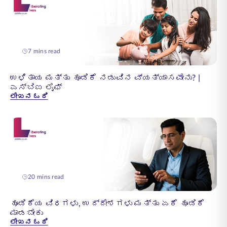
7 mins read
ಉಳಿತಾಯ ಮತ್ತು ಹೂಡಿಕೆ ನಡುವಿನ ವ್ಯತ್ಯಾಸವೇನು? |
ಎಸ್‌ಬಿಐ ಲೈಫ್
ಲೇಖನ ಓದಿ
20 mins read
ಹೂಡಿಕೆಯ ವಿಧಗಳು, ಉದ್ದೇಶಗಳು ಮತ್ತು ಏಕೆ ಹೂಡಿಕೆ
ಮಾಡಬೇಕು
ಲೇಖನ ಓದಿ