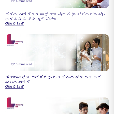
14 mins read
ಹಿರಿಯ ನಾಗರಿಕರ ಉಳಿತಾಯ ಯೋಜನೆ (ಎಸ್ಸಿಎಸ್ಎಸ್) -
ಅರ್ಹತೆ ಮತ್ತು ವೈಶಿಷ್ಟ್ಯ
ಲೇಖನ ಓದಿ
15 mins read
ದೀರ್ಘಾವಧಿಯ ಹೂಡಿಕೆಗಳು ಎಂದರೇನು ಮತ್ತು ಅದು ಏಕೆ
ಮುಖ್ಯವಾಗಿದೆ
ಲೇಖನ ಓದಿ