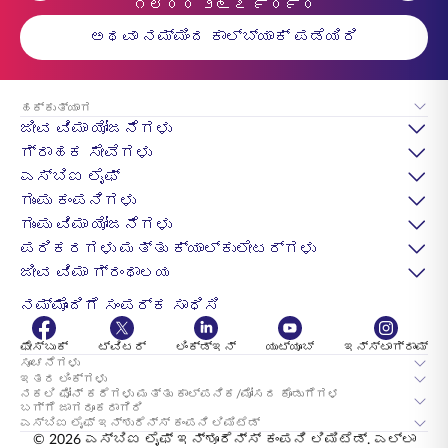
೧೮೦೦ ೨೬೭ ೯೦೯೦
ಅಥವಾ ನಮ್ಮಿಂದ ಕಾಲ್‌ಬ್ಯಾಕ್ ಪಡೆಯಿರಿ
ಹಕ್ಕುತ್ಯಾಗ
ಜೀವ ವಿಮಾ ಯೋಜನೆಗಳು
ಗ್ರಾಹಕ ಸೇವೆಗಳು
ಎಸ್‌ಬಿಐ ಲೈಫ್
ಗುಂಪು ಕಂಪನಿಗಳು
ಗುಂಪು ವಿಮಾ ಯೋಜನೆಗಳು
ಪರಿಕರಗಳು ಮತ್ತು ಕ್ಯಾಲ್ಕುಲೇಟರ್‌ಗಳು
ಜೀವ ವಿಮಾ ಗ್ರಂಥಾಲಯ
ನಮ್ಮೊಂದಿಗೆ ಸಂಪರ್ಕ ಸಾಧಿಸಿ
ಫೇಸ್‌ಬುಕ್
ಟ್ವಿಟರ್
ಲಿಂಕ್ಡ್ಇನ್
ಯುಟ್ಯೂಬ್
ಇನ್‍ಸ್ಟಾಗ್ರಾಮ್
ಸೂಚನೆಗಳು
ಇತರ ಲಿಂಕ್‌ಗಳು
ನಕಲಿ ಫೋನ್ ಕರೆಗಳು ಮತ್ತು ಕಾಲ್ಪನಿಕ/ಮೋಸದ ಕೊಡುಗೆಗಳ
ಬಗ್ಗೆ ಜಾಗರೂಕರಾಗಿರಿ
ಎಸ್‌ಬಿಐ ಲೈಫ್ ಇನ್ಶುರೆನ್ಸ್ ಕಂಪನಿ ಲಿಮಿಟೆಡ್
© 2026 ಎಸ್‌ಬಿಐ ಲೈಫ್ ಇನ್ಶೂರೆನ್ಸ್ ಕಂಪನಿ ಲಿಮಿಟೆಡ್. ಎಲ್ಲಾ