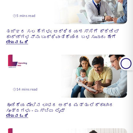
5 mins read
ತಜ್ಞರ ಸಲಹೆಗಳು: ಆರ್ಥಿಕ ಯಶಸ್ಸಿಗೆ ಕ್ರೆಡಿಟ್
ಕಾರ್ಡ್‌ಗಳನ್ನು ಬುದ್ಧಿವಂತಿಕೆಯಿಂದ ಬಳಸುವುದು ಹೇಗೆ
ಲೇಖನ ಓದಿ
14 mins read
ಹೂಡಿಕೆಯ ಮೇಲಿನ ಲಾಭದ ಅರ್ಥ ಮತ್ತು ಲೆಕ್ಕಾಚಾರ
ಸೂತ್ರಗಳು - ಎಸ್‌ಬಿಐ ಲೈಫ್
ಲೇಖನ ಓದಿ