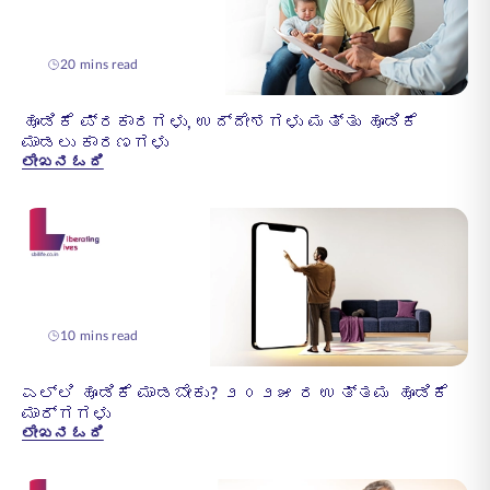
20 mins read
ಹೂಡಿಕೆ ಪ್ರಕಾರಗಳು, ಉದ್ದೇಶಗಳು ಮತ್ತು ಹೂಡಿಕೆ
ಮಾಡಲು ಕಾರಣಗಳು
ಲೇಖನ ಓದಿ
10 mins read
ಎಲ್ಲಿ ಹೂಡಿಕೆ ಮಾಡಬೇಕು? ೨೦೨೫ ರ ಉತ್ತಮ ಹೂಡಿಕೆ
ಮಾರ್ಗಗಳು
ಲೇಖನ ಓದಿ