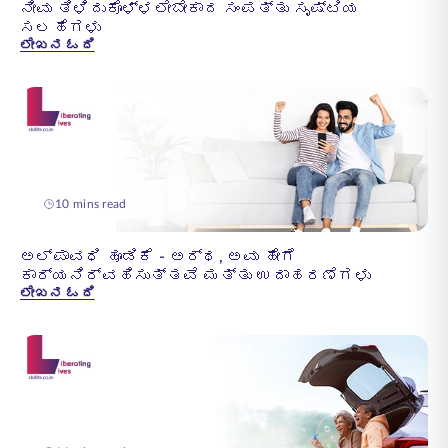
ನೀವು ತಿಳಿದುಕೊಳ್ಳಲೇಬೇಕಾದ ಸಂಪತ್ತು ಸೃಷ್ಟಿಯ
ಸಲಹೆಗಳು
ಲೇಖನ ಓದಿ
10 mins read
ಅಲ್ಪಾವಧಿ ಹೂಡಿಕೆ - ಅರ್ಥ, ಅವು ಹೇಗೆ
ಕಾರ್ಯನಿರ್ವಹಿಸುತ್ತವೆ ಮತ್ತು ಉದಾಹರಣೆಗಳು
ಲೇಖನ ಓದಿ