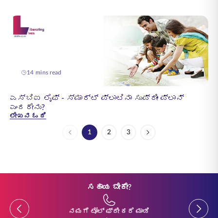
14 mins read
ಎಸ್‌ಬಿಐ ಲೈಫ್ - ಸ್ಮಾರ್ಟ್ ಪ್ಲಾಟಿನಾ ಸುಪ್ರೀಂ ಪ್ಲಾನ್
ಎಂದರೇನು?
ಲೇಖನ ಓದಿ
1
2
3
Page
Page
Page
ಸಹಾಯ ಬೇಕೇ?
Previous
Previou
ನಮಗೆ ಟೋಲ್ ಫ್ರೀ ಕರೆ ಮಾಡಿ