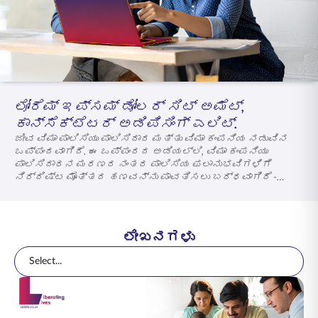
ENGLISH
ಆನ್‌ಲೈನ್‌ನಲ್ಲಿ ಖರೀದಿಸಿ
ಪ್ರೀಮಿಯಂ ಪಾವತಿಸಿ
1800 267 9090
ಲೋರೆಮ್ ಇಪ್ಸಮ್ ಡೋಲರ್ ಸಿಟ್ ಅಮೆಟ್,
ಕಾನ್ಸೆಕ್ಟೆಟರ್ ಅಡಿಪಿಸಿಂಗ್ ಎಲಿಟ್.
ಜೀವ ವಿಮಾ ಪಾಲಿಸಿಯು ಪಾಲಿಸಿದಾರ ಮತ್ತು ವಿಮಾ ಕಂಪನಿಯ ನಡುವಿನ
ಒಪ್ಪಂದವಾಗಿದೆ. ಈ ಒಪ್ಪಂದದ ಅಡಿಯಲ್ಲಿ, ವಿಮಾ ಕಂಪನಿಯು
ಪಾಲಿಸಿದಾರನ ಮರಣದ ನಂತರ ಪಾಲಿಸಿಯ ಫಲಾನುಭವಿಗಳಿಗೆ
ನಿರ್ದಿಷ್ಟ ಮೊತ್ತದ ಹಣವನ್ನು ಪಾವತಿಸಲು ಬದ್ಧವಾಗಿದೆ -
ಇದನ್ನು ಮರಣ ಪ್ರಯೋಜನ ಎಂದು ಕರೆಯಲಾಗುತ್ತದೆ, ಇದು
ಪಾಲಿಸಿಯ ಅವಧಿಯಲ್ಲಿ ಸಂಭವಿಸಿದರೆ.
ಲೇಖನಗಳು
Select...