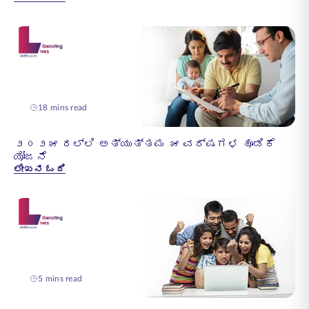
18 mins read
೨೦೨೫ ರಲ್ಲಿ ಅತ್ಯುತ್ತಮ ೫ ವರ್ಷಗಳ ಹೂಡಿಕೆ
ಯೋಜನೆ
ಲೇಖನ ಓದಿ
5 mins read