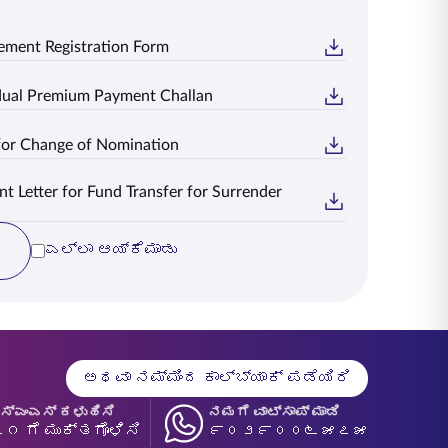
ement Registration Form
idual Premium Payment Challan
for Change of Nomination
t Letter for Fund Transfer for Surrender
ಎಲ್ಲಾ ಆಯ್ಕೆಮಾಡು
ಅಥವಾ ನಮ್ಮಿಂದ ಕಾಲ್‌ಬ್ಯಾಕ್ ಪಡೆಯಿರಿ
ಸ್‍ಎಂಎಸ್ ಕಳುಹಿಸಿ
ನಮಗೆ ವಾಟ್ಸಾಪ್ ಮಾಡಿ
 ಗೆ ಮುಕ್ತಗೊಳಿಸಿ
೯೦೨೯೦೦೬೫೭೫