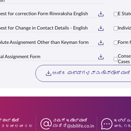
ish
est for correction Form Rinnraksha English
E Stat
est for Change in Contact Details - English
Indiv
lute Assignement Other than Keyman form
Form 
Consen
ial Assignment Form
Cases
ಆಯ್ದ ಫಾರ್ಮ್‌ಗಳನ್ನು ಡೌನ್‌ಲೋಡ್ ಮಾಡಿ
್ ಕಾಲ್ ಕೊಡಿ
ನಮಗೆ ಇಮೇಲ್ ಮಾಡಿ
ಇಲ್ಲಿ ಎ
೬೨೪೫೮೫೦೮
ಮಾಹಿತಿ@sbilife.co.in
೫೬೧೬೧