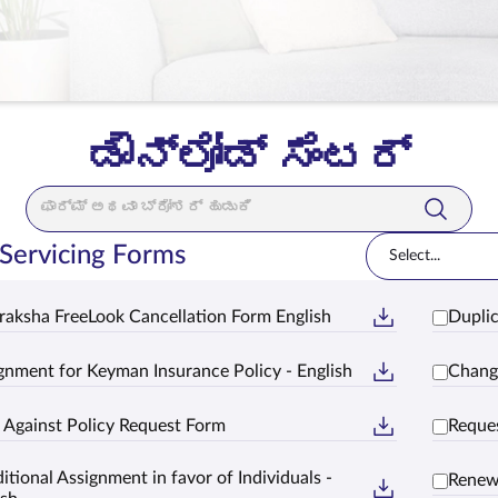
ಡೌನ್‌ಲೋಡ್ ಸೆಂಟರ್
Search Bar
 Servicing Forms
Select...
raksha FreeLook Cancellation Form English
Duplic
gnment for Keyman Insurance Policy - English
Chang
 Against Policy Request Form
Reques
itional Assignment in favor of Individuals -
Renew