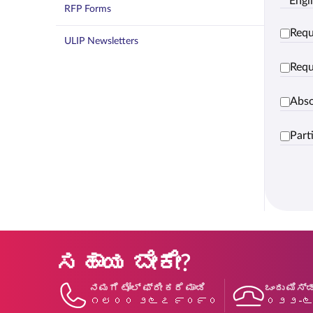
Engl
RFP Forms
Requ
ULIP Newsletters
Requ
Abso
Part
ಸಹಾಯ ಬೇಕೇ?
ನಮಗೆ ಟೋಲ್ ಫ್ರೀ ಕರೆ ಮಾಡಿ
ಒಂದು ಮಿಸ್ಡ
೧೮೦೦ ೨೬೭ ೯೦೯೦
೦೨೨-