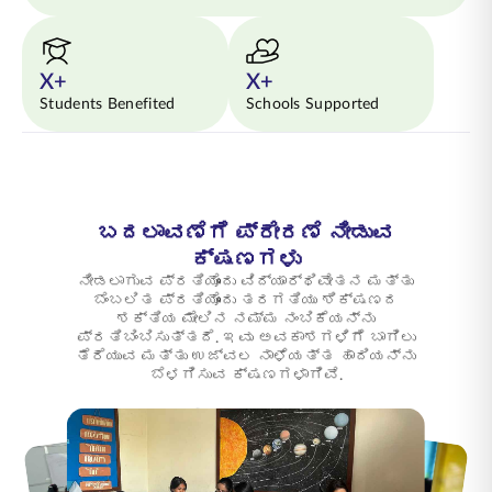
X+
X+
Students Benefited
Schools Supported
ಬದಲಾವಣೆಗೆ ಪ್ರೇರಣೆ ನೀಡುವ
ಕ್ಷಣಗಳು
ನೀಡಲಾಗುವ ಪ್ರತಿಯೊಂದು ವಿದ್ಯಾರ್ಥಿವೇತನ ಮತ್ತು
ಬೆಂಬಲಿತ ಪ್ರತಿಯೊಂದು ತರಗತಿಯು ಶಿಕ್ಷಣದ
ಶಕ್ತಿಯ ಮೇಲಿನ ನಮ್ಮ ನಂಬಿಕೆಯನ್ನು
ಪ್ರತಿಬಿಂಬಿಸುತ್ತದೆ. ಇವು ಅವಕಾಶಗಳಿಗೆ ಬಾಗಿಲು
ತೆರೆಯುವ ಮತ್ತು ಉಜ್ವಲ ನಾಳೆಯತ್ತ ಹಾದಿಯನ್ನು
ಬೆಳಗಿಸುವ ಕ್ಷಣಗಳಾಗಿವೆ.