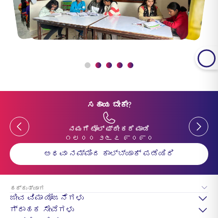
ಸಹಾಯ ಬೇಕೇ?
Previous
Previou
ನಮಗೆ ಟೋಲ್ ಫ್ರೀ ಕರೆ ಮಾಡಿ
೧೮೦೦ ೨೬೭ ೯೦೯೦
ಅಥವಾ ನಮ್ಮಿಂದ ಕಾಲ್‌ಬ್ಯಾಕ್ ಪಡೆಯಿರಿ
ಹಕ್ಕುತ್ಯಾಗ
ಜೀವ ವಿಮಾ ಯೋಜನೆಗಳು
ಗ್ರಾಹಕ ಸೇವೆಗಳು