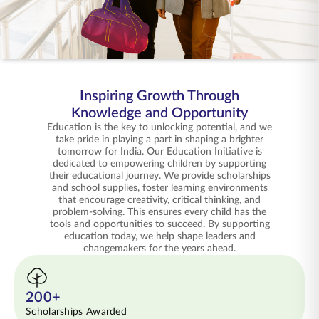
ENGLISH
ಆನ್‌ಲೈನ್‌ನಲ್ಲಿ ಖರೀದಿಸಿ
ಪ್ರೀಮಿಯಂ ಪಾವತಿಸಿ
1800 267 9090
Inspiring Growth Through
Knowledge and Opportunity
Education is the key to unlocking potential, and we
take pride in playing a part in shaping a brighter
tomorrow for India. Our Education Initiative is
dedicated to empowering children by supporting
their educational journey. We provide scholarships
and school supplies, foster learning environments
that encourage creativity, critical thinking, and
problem-solving. This ensures every child has the
tools and opportunities to succeed. By supporting
education today, we help shape leaders and
changemakers for the years ahead.
200+
Scholarships Awarded